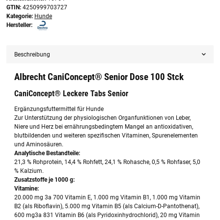
GTIN:
4250999703727
Kategorie:
Hunde
Hersteller:
Beschreibung
Albrecht CaniConcept® Senior Dose 100 Stck
CaniConcept® Leckere Tabs Senior
Ergänzungsfuttermittel für Hunde
Zur Unterstützung der physiologischen Organfunktionen von Leber,
Niere und Herz bei ernährungsbedingtem Mangel an antioxidativen,
blutbildenden und weiteren spezifischen Vitaminen, Spurenelementen
und Aminosäuren.
Analytische Bestandteile:
21,3 % Rohprotein, 14,4 % Rohfett, 24,1 % Rohasche, 0,5 % Rohfaser, 5,0
% Kalzium.
Zusatzstoffe je 1000 g:
Vitamine:
20.000 mg 3a 700 Vitamin E, 1.000 mg Vitamin B1, 1.000 mg Vitamin
B2 (als Riboflavin), 5.000 mg Vitamin B5 (als Calcium-D-Pantothenat),
600 mg3a 831 Vitamin B6 (als Pyridoxinhydrochlorid), 20 mg Vitamin