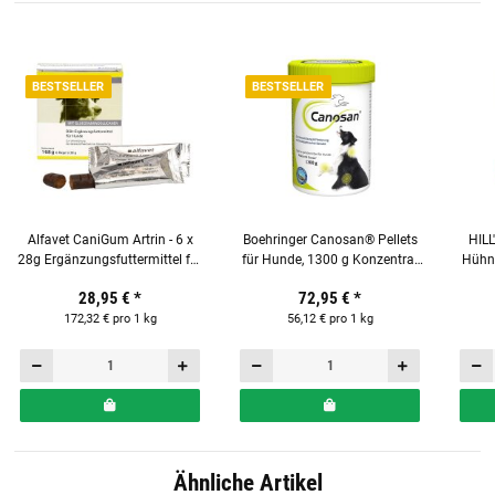
BESTSELLER
BESTSELLER
Alfavet CaniGum Artrin - 6 x
Boehringer Canosan® Pellets
HILL
28g Ergänzungsfuttermittel für
für Hunde, 1300 g Konzentrat
Hühn
Hunde
mit 4% Gonex®
N
28,95 €
*
72,95 €
*
172,32 € pro 1 kg
56,12 € pro 1 kg
Ähnliche Artikel