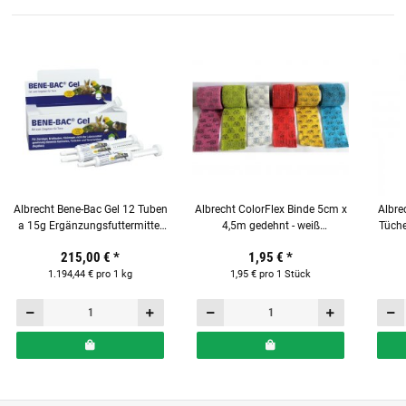
Albrecht Bene-Bac Gel 12 Tuben
Albrecht ColorFlex Binde 5cm x
Albre
a 15g Ergänzungsfuttermittel
4,5m gedehnt - weiß
Tüche
für Heimtiere
Elefantenmotiv
215,00 €
*
1,95 €
*
1.194,44 € pro 1 kg
1,95 € pro 1 Stück