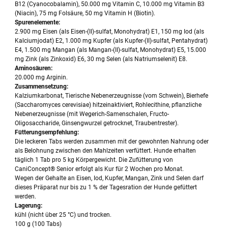
B12 (Cyanocobalamin), 50.000 mg Vitamin C, 10.000 mg Vitamin B3
(Niacin), 75 mg Folsäure, 50 mg Vitamin H (Biotin).
Spurenelemente:
2.900 mg Eisen (als Eisen-(II)-sulfat, Monohydrat) E1, 150 mg Iod (als
Kalciumjodat) E2, 1.000 mg Kupfer (als Kupfer-(II)-sulfat, Pentahydrat)
E4, 1.500 mg Mangan (als Mangan-(II)-sulfat, Monohydrat) E5, 15.000
mg Zink (als Zinkoxid) E6, 30 mg Selen (als Natriumselenit) E8.
Aminosäuren:
20.000 mg Arginin.
Zusammensetzung:
Kalziumkarbonat, Tierische Nebenerzeugnisse (vom Schwein), Bierhefe
(Saccharomyces cerevisiae) hitzeinaktiviert, Rohlecithine, pflanzliche
Nebenerzeugnisse (mit Wegerich-Samenschalen, Fructo-
Oligosaccharide, Ginsengwurzel getrocknet, Traubentrester).
Fütterungsempfehlung:
Die leckeren Tabs werden zusammen mit der gewohnten Nahrung oder
als Belohnung zwischen den Mahlzeiten verfüttert. Hunde erhalten
täglich 1 Tab pro 5 kg Körpergewicht. Die Zufütterung von
CaniConcept® Senior erfolgt als Kur für 2 Wochen pro Monat.
Wegen der Gehalte an Eisen, Iod, Kupfer, Mangan, Zink und Selen darf
dieses Präparat nur bis zu 1 % der Tagesration der Hunde gefüttert
werden.
Lagerung:
kühl (nicht über 25 °C) und trocken.
100 g (100 Tabs)