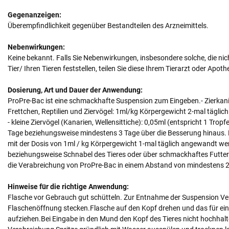
Gegenanzeigen:
Überempfindlichkeit gegenüber Bestandteilen des Arzneimittels.
Nebenwirkungen:
Keine bekannt. Falls Sie Nebenwirkungen, insbesondere solche, die nic
Tier/ Ihren Tieren feststellen, teilen Sie diese Ihrem Tierarzt oder Apoth
Dosierung, Art und Dauer der Anwendung:
ProPre-Bac ist eine schmackhafte Suspension zum Eingeben.- Zierkan
Frettchen, Reptilien und Ziervögel: 1ml/kg Körpergewicht 2-mal täglich
- kleine Ziervögel (Kanarien, Wellensittiche): 0,05ml (entspricht 1 Trop
Tage beziehungsweise mindestens 3 Tage über die Besserung hinaus. F
mit der Dosis von 1ml / kg Körpergewicht 1-mal täglich angewandt wer
beziehungsweise Schnabel des Tieres oder über schmackhaftes Futter. 
die Verabreichung von ProPre-Bac in einem Abstand von mindestens 2
Hinweise für die richtige Anwendung:
Flasche vor Gebrauch gut schütteln. Zur Entnahme der Suspension Ve
Flaschenöffnung stecken.Flasche auf den Kopf drehen und das für eine
aufziehen.Bei Eingabe in den Mund den Kopf des Tieres nicht hochhal