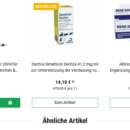
BESTSELLER
r 20ml für
Dechra Simeticon Dechra 41,2 mg/ml
Albre
inchen &
zur Unterstützung der Verdauung von
Ergänzungs
Heimtieren
14,10 €
*
470,00 € pro 1 l
1
Zum Artikel
Ähnliche Artikel