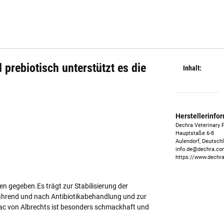
prebiotisch unterstützt es die
Inhalt:
Herstellerinfo
Dechra Veterinary
Hauptstaße 6-8
Aulendorf, Deutsch
info.de@dechra.c
https://www.dechra
n gegeben.Es trägt zur Stabilisierung der
während und nach Antibiotikabehandlung und zur
ac von Albrechts ist besonders schmackhaft und