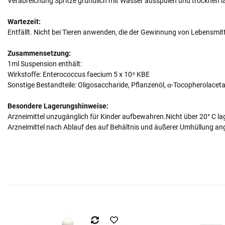
Verabreichung Spritze gründlich mit Wasser ausspülen und trocknen 
Wartezeit:
Entfällt. Nicht bei Tieren anwenden, die der Gewinnung von Lebensmitt
Zusammensetzung:
1ml Suspension enthält:
Wirkstoffe: Enterococcus faecium 5 x 10⁸ KBE
Sonstige Bestandteile: Oligosaccharide, Pflanzenöl, α-Tocopherolaceta
Besondere Lagerungshinweise:
Arzneimittel unzugänglich für Kinder aufbewahren.Nicht über 20° C l
Arzneimittel nach Ablauf des auf Behältnis und äußerer Umhüllung 