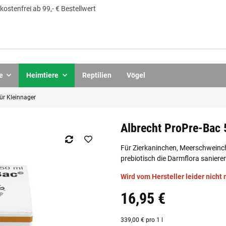
ostenfrei ab 99,- € Bestellwert
e
Heimtiere
Reptilien
Vögel
ür Kleinnager
Albrecht ProPre-Bac 
Für Zierkaninchen, Meerschweinch
prebiotisch die Darmflora saniere
Wird vom Hersteller leider nicht
16,95 €
339,00 € pro 1 l