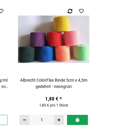
g/ml
Albrecht ColorFlex Binde 5cm x 4,5m
g von
gedehnt - neongrün
1,80 €
*
1,80 € pro 1 Stück