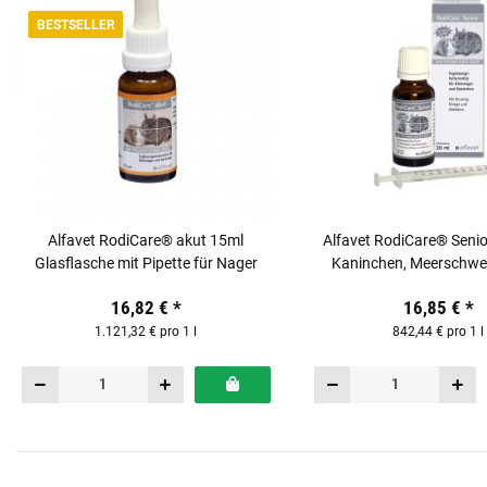
BESTSELLER
Alfavet RodiCare® akut 15ml
Alfavet RodiCare® Senio
Glasflasche mit Pipette für Nager
Kaninchen, Meerschwe
Kleinnager
16,82 €
*
16,85 €
*
1.121,32 € pro 1 l
842,44 € pro 1 l