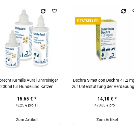
BESTSELLER
brecht Kamille Aural Ohrreiniger
Dechra Simeticon Dechra 41,2 m
200ml für Hunde und Katzen
zur Unterstützung der Verdauun
Heimtieren
15,65 €
*
14,10 €
*
78,25 € pro 1 l
470,00 € pro 1 l
Zum Artikel
Zum Artikel