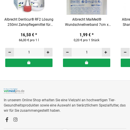
Albrecht Denticur® RF2 Lösung
Albrecht MaiMed®
Albre
250ml Zahnpflegemittel für
Wundschnellverband 7cm x
Sham
Hunde und Katze
6cm 10 Stück
16,50 €
*
1,99 €
*
66,00 € pro 1 l
0,20 € pro 1 Stück
In unserem Online Shop erhalten Sie eine Vielzahl an hochwertigen Tier-
Gesundheitsprodukten sowie eine Auswahl an tierärztlichem Spezialfutter, das
wir für Sie zusammengestellt haben.