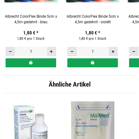
Albrecht ColorFlex Binde 5cm x
Albrecht ColorFlex Binde 5cm x
Albrec
4,5m gedehnt - blau
4,5m gedehnt - violett
4,5
1,80 €
*
1,80 €
*
1,80 € pro 1 Stück
1,80 € pro 1 Stück
Ähnliche Artikel