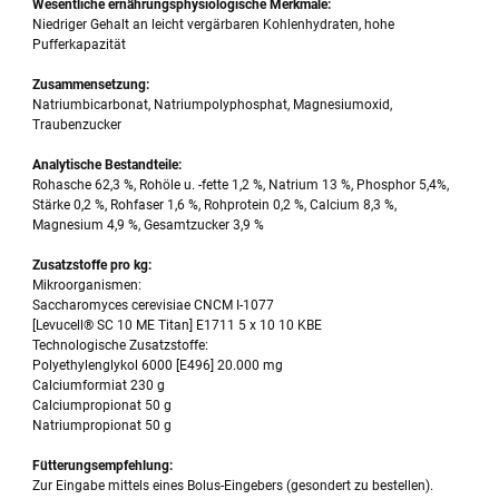
Wesentliche ernährungsphysiologische Merkmale:
Niedriger Gehalt an leicht vergärbaren Kohlenhydraten, hohe
Pufferkapazität
Zusammensetzung:
Natriumbicarbonat, Natriumpolyphosphat, Magnesiumoxid,
Traubenzucker
Analytische Bestandteile:
Rohasche 62,3 %, Rohöle u. -fette 1,2 %, Natrium 13 %, Phosphor 5,4%,
Stärke 0,2 %, Rohfaser 1,6 %, Rohprotein 0,2 %, Calcium 8,3 %,
Magnesium 4,9 %, Gesamtzucker 3,9 %
Zusatzstoffe pro kg:
Mikroorganismen:
Saccharomyces cerevisiae CNCM I-1077
[Levucell® SC 10 ME Titan] E1711 5 x 10 10 KBE
Technologische Zusatzstoffe:
Polyethylenglykol 6000 [E496] 20.000 mg
Calciumformiat 230 g
Calciumpropionat 50 g
Natriumpropionat 50 g
Fütterungsempfehlung:
Zur Eingabe mittels eines Bolus-Eingebers (gesondert zu bestellen).