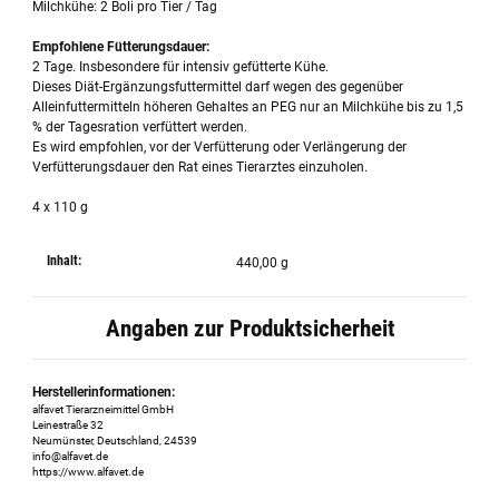
Milchkühe: 2 Boli pro Tier / Tag
Empfohlene Fütterungsdauer:
2 Tage. Insbesondere für intensiv gefütterte Kühe.
Dieses Diät-Ergänzungsfuttermittel darf wegen des gegenüber
Alleinfuttermitteln höheren Gehaltes an PEG nur an Milchkühe bis zu 1,5
% der Tagesration verfüttert werden.
Es wird empfohlen, vor der Verfütterung oder Verlängerung der
Verfütterungsdauer den Rat eines Tierarztes einzuholen.
4 x 110 g
Inhalt:
440,00 g
Angaben zur Produktsicherheit
Herstellerinformationen:
alfavet Tierarzneimittel GmbH
Leinestraße 32
Neumünster, Deutschland, 24539
info@alfavet.de
https://www.alfavet.de