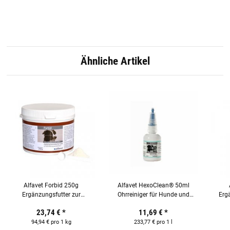
Ähnliche Artikel
Alfavet Forbid 250g
Alfavet HexoClean® 50ml
Ergänzungsfutter zur
Ohrreiniger für Hunde und
Ergä
Verhinderung von Kotfressen
Katzen
23,74 €
*
11,69 €
*
bei Hunden
94,94 € pro 1 kg
233,77 € pro 1 l