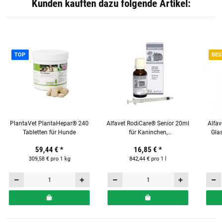
Kunden kauften dazu folgende Artikel:
TOP
BES
PlantaVet PlantaHepar® 240
Alfavet RodiCare® Senior 20ml
Alfa
Tabletten für Hunde
für Kaninchen,
Glas
Meerschweinchen & Kleinnager
59,44 €
*
16,85 €
*
309,58 € pro 1 kg
842,44 € pro 1 l