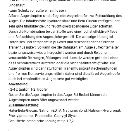
- zur Unterstützung der Regeneration bei Schäden von Hornhaut und
Bindehaut
- zum Schutz vor äußeren Einflüssen
Alfavet-Augentropfen sind pflegende Augentropfen zur Befeuchtung des
Auges. Die Inhaltsstoffe Hyaluronsäure und Beta-Glucan verfügen über
sehr gute filmbildende und feuchtigkeitsspendende Eigenschaften.
Durch die Kombination beider Stoffe wird eine höchst effektive Pflege
und Befeuchtung des Auges sichergestellt. Die wässrige Lösung ist
isotonisch und entspricht in pH-Wert und Viskosität der natürlichen
Tränenflüssigkeit. So kann die Gleitfähigkeit am Auge aufrechterhalten
beziehungsweise wieder hergestellt werden und durch Reibung
verursachte Reizungen, Rötungen und Juckreiz werden gelindert, ohne
dass Schmiereffekte auftreten oder die Sicht beeinträchtigt wird. Die
Augentropfen sind der natürlichen Tränenflüssigkeit nachempfunden
und frei von Konservierungsmitteln, daher sind die alfavet-Augentropfen
auch bei empfindlichen Augen sehr gut verträglich.
Anwendung:
- 2-4 x täglich 1-2 Tropfen
Geben Sie die Augentropfen in das Auge. Bei Bedarf können die
Augentropfen auch öfter angewendet werden.
Zusammensetzung:
Hafer-Beta-Glucan, Natrium-EDTA, Natriumchlorid, Natrium-Hyaluronat,
Phenylpropanol, Propandiol, Caprylyl Glycol.
Gepufferte isotonische Lösung mit pH 7,2