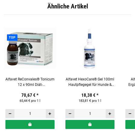
Ähnliche Artikel
TOP
Alfavet ReConvales® Tonicum
Alfavet HexoCare® Gel 100ml
Al
12 x 90ml Diät-
Hautpflegegel für Hunde &
Ergä
Ergänzungsfuttermittel für
Katzen
70,67 €
*
18,38 €
*
Hunde
65,44 € pro 1 l
183,81 € pro 1 l