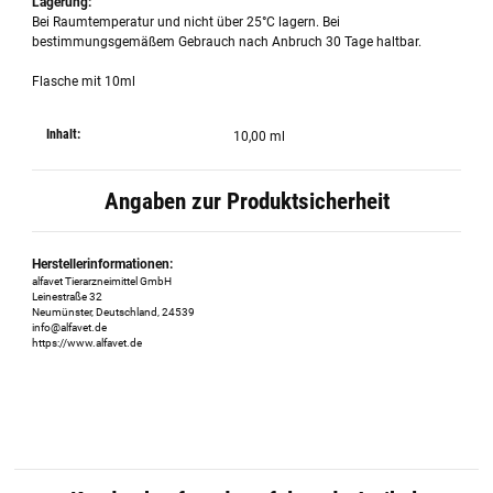
Lagerung:
Bei Raumtemperatur und nicht über 25°C lagern. Bei
bestimmungsgemäßem Gebrauch nach Anbruch 30 Tage haltbar.
Flasche mit 10ml
Inhalt:
10,00 ml
Angaben zur Produktsicherheit
Herstellerinformationen:
alfavet Tierarzneimittel GmbH
Leinestraße 32
Neumünster, Deutschland, 24539
info@alfavet.de
https://www.alfavet.de