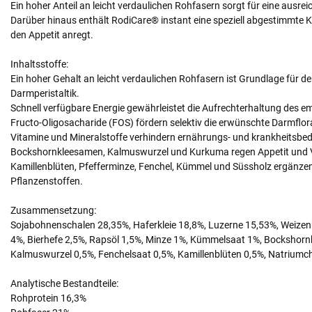
Ein hoher Anteil an leicht verdaulichen Rohfasern sorgt für eine ausre
Darüber hinaus enthält RodiCare® instant eine speziell abgestimmte 
den Appetit anregt.
Inhaltsstoffe:
Ein hoher Gehalt an leicht verdaulichen Rohfasern ist Grundlage für de
Darmperistaltik.
Schnell verfügbare Energie gewährleistet die Aufrechterhaltung des em
Fructo-Oligosacharide (FOS) fördern selektiv die erwünschte Darmflora
Vitamine und Mineralstoffe verhindern ernährungs- und krankheitsbedi
Bockshornkleesamen, Kalmuswurzel und Kurkuma regen Appetit und V
Kamillenblüten, Pfefferminze, Fenchel, Kümmel und Süssholz ergänze
Pflanzenstoffen.
Zusammensetzung:
Sojabohnenschalen 28,35%, Haferkleie 18,8%, Luzerne 15,53%, Weizen
4%, Bierhefe 2,5%, Rapsöl 1,5%, Minze 1%, Kümmelsaat 1%, Bockshorn
Kalmuswurzel 0,5%, Fenchelsaat 0,5%, Kamillenblüten 0,5%, Natriumch
Analytische Bestandteile:
Rohprotein 16,3%