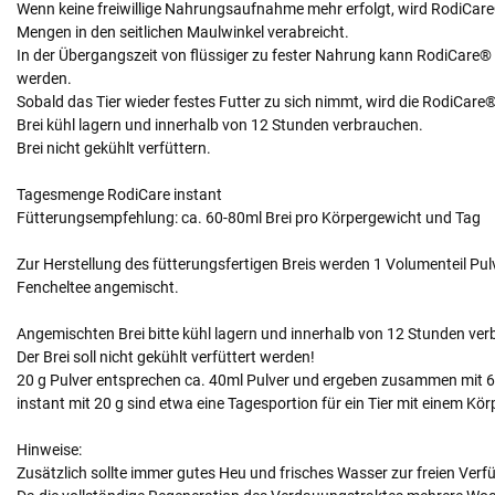
Wenn keine freiwillige Nahrungsaufnahme mehr erfolgt, wird RodiCare® i
Mengen in den seitlichen Maulwinkel verabreicht.
In der Übergangszeit von flüssiger zu fester Nahrung kann RodiCare® 
werden.
Sobald das Tier wieder festes Futter zu sich nimmt, wird die RodiCare
Brei kühl lagern und innerhalb von 12 Stunden verbrauchen.
Brei nicht gekühlt verfüttern.
Tagesmenge RodiCare instant
Fütterungsempfehlung: ca. 60-80ml Brei pro Körpergewicht und Tag
Zur Herstellung des fütterungsfertigen Breis werden 1 Volumenteil Pu
Fencheltee angemischt.
Angemischten Brei bitte kühl lagern und innerhalb von 12 Stunden ve
Der Brei soll nicht gekühlt verfüttert werden!
20 g Pulver entsprechen ca. 40ml Pulver und ergeben zusammen mit 60
instant mit 20 g sind etwa eine Tagesportion für ein Tier mit einem K
Hinweise:
Zusätzlich sollte immer gutes Heu und frisches Wasser zur freien Ve