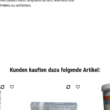
hen dauern kann, empfiehlt es sich, während und
ellets zu verfüttern.
Kunden kauften dazu folgende Artikel: