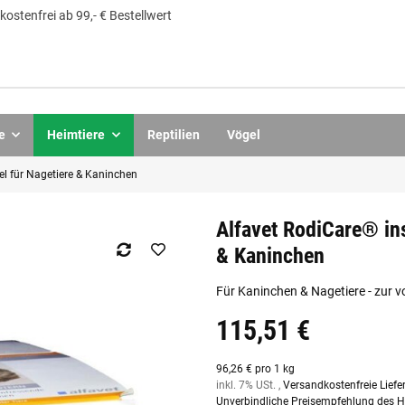
ostenfrei ab 99,- € Bestellwert
e
Heimtiere
Reptilien
Vögel
tel für Nagetiere & Kaninchen
Alfavet RodiCare® ins
& Kaninchen
Für Kaninchen & Nagetiere - zur 
115,51 €
96,26 € pro 1 kg
inkl. 7% USt. ,
Versandkostenfreie Liefe
Unverbindliche Preisempfehlung des He