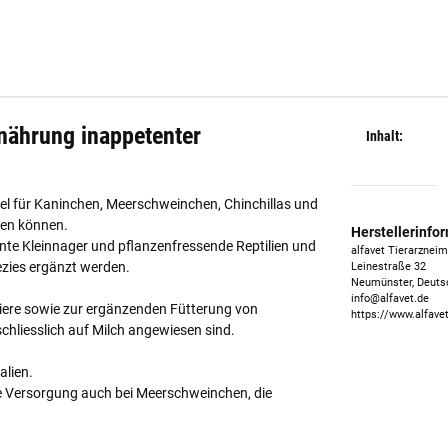
nährung inappetenter
Inhalt:
tel für Kaninchen, Meerschweinchen, Chinchillas und
men können.
Herstellerinfo
nte Kleinnager und pflanzenfressende Reptilien und
alfavet Tierarznei
zies ergänzt werden.
Leinestraße 32
Neumünster, Deuts
info@alfavet.de
gtiere sowie zur ergänzenden Fütterung von
https://www.alfave
hliesslich auf Milch angewiesen sind.
alien.
de Versorgung auch bei Meerschweinchen, die