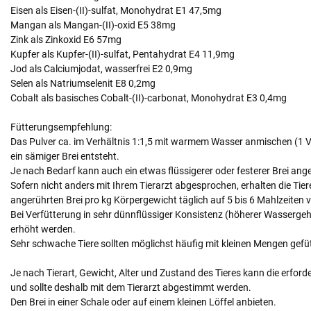
Eisen als Eisen-(II)-sulfat, Monohydrat E1 47,5mg
Mangan als Mangan-(II)-oxid E5 38mg
Zink als Zinkoxid E6 57mg
Kupfer als Kupfer-(II)-sulfat, Pentahydrat E4 11,9mg
Jod als Calciumjodat, wasserfrei E2 0,9mg
Selen als Natriumselenit E8 0,2mg
Cobalt als basisches Cobalt-(II)-carbonat, Monohydrat E3 0,4mg
Fütterungsempfehlung:
Das Pulver ca. im Verhältnis 1:1,5 mit warmem Wasser anmischen (1 Vo
ein sämiger Brei entsteht.
Je nach Bedarf kann auch ein etwas flüssigerer oder festerer Brei ang
Sofern nicht anders mit Ihrem Tierarzt abgesprochen, erhalten die Ti
angerührten Brei pro kg Körpergewicht täglich auf 5 bis 6 Mahlzeiten ve
Bei Verfütterung in sehr dünnflüssiger Konsistenz (höherer Wasserge
erhöht werden.
Sehr schwache Tiere sollten möglichst häufig mit kleinen Mengen gefü
Je nach Tierart, Gewicht, Alter und Zustand des Tieres kann die erfor
und sollte deshalb mit dem Tierarzt abgestimmt werden.
Den Brei in einer Schale oder auf einem kleinen Löffel anbieten.