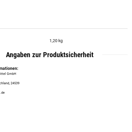
1,20 kg
Angaben zur Produktsicherheit
rmationen:
mittel GmbH
chland, 24539
t.de