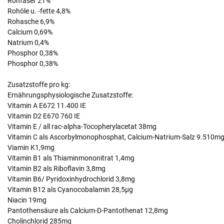
Rohfaser 21%
Rohöle u. -fette 4,8%
Rohasche 6,9%
Calcium 0,69%
Natrium 0,4%
Phosphor 0,38%
Phosphor 0,38%
Zusatzstoffe pro kg:
Ernährungsphysiologische Zusatzstoffe:
Vitamin A E672 11.400 IE
Vitamin D2 E670 760 IE
Vitamin E / all rac-alpha-Tocopherylacetat 38mg
Vitamin C als Ascorbylmonophosphat, Calcium-Natrium-Salz 9.510m
Viamin K1,9mg
Vitamin B1 als Thiaminmononitrat 1,4mg
Vitamin B2 als Riboflavin 3,8mg
Vitamin B6/ Pyridoxinhydrochlorid 3,8mg
Vitamin B12 als Cyanocobalamin 28,5µg
Niacin 19mg
Pantothensäure als Calcium-D-Pantothenat 12,8mg
Cholinchlorid 285mg