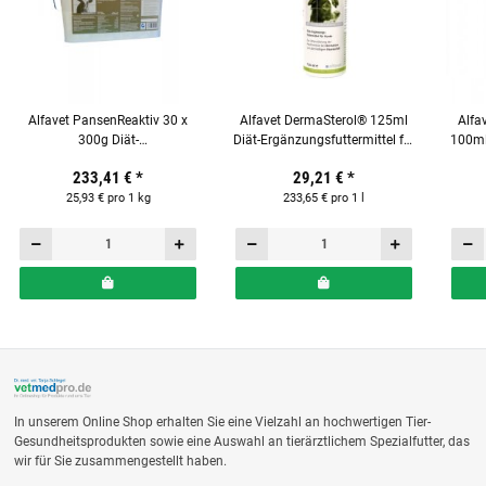
Alfavet PansenReaktiv 30 x
Alfavet DermaSterol® 125ml
Alfa
300g Diät-
Diät-Ergänzungsfuttermittel für
100ml
Ergänzungsfuttermittel für
Hunde und Katzen
233,41 €
*
29,21 €
*
Milchkühe
25,93 € pro 1 kg
233,65 € pro 1 l
In unserem Online Shop erhalten Sie eine Vielzahl an hochwertigen Tier-
Gesundheitsprodukten sowie eine Auswahl an tierärztlichem Spezialfutter, das
wir für Sie zusammengestellt haben.