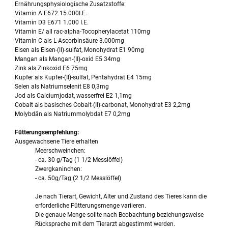
Ernährungsphysiologische Zusatzstoffe:
Vitamin A E672 15.000I.E.
Vitamin D3 E671 1.000 I.E.
Vitamin E/ all rac-alpha-Tocopherylacetat 110mg
Vitamin C als L-Ascorbinsäure 3.000mg
Eisen als Eisen-(II)-sulfat, Monohydrat E1 90mg
Mangan als Mangan-(II)-oxid E5 34mg
Zink als Zinkoxid E6 75mg
Kupfer als Kupfer-(II)-sulfat, Pentahydrat E4 15mg
Selen als Natriumselenit E8 0,3mg
Jod als Calciumjodat, wasserfrei E2 1,1mg
Cobalt als basisches Cobalt-(II)-carbonat, Monohydrat E3 2,2mg
Molybdän als Natriummolybdat E7 0,2mg
Fütterungsempfehlung:
Ausgewachsene Tiere erhalten
Meerschweinchen:
- ca. 30 g/Tag (1 1/2 Messlöffel)
Zwergkaninchen:
- ca. 50g/Tag (2 1/2 Messlöffel)
Je nach Tierart, Gewicht, Alter und Zustand des Tieres kann die
erforderliche Fütterungsmenge variieren.
Die genaue Menge sollte nach Beobachtung beziehungsweise
Rücksprache mit dem Tierarzt abgestimmt werden.