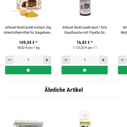
Alfavet RodiCare® instant 2kg
Alfavet RodiCare® akut 15ml
Al
Alleinfuttermittel für Nagetiere &
Glasflasche mit Pipette für
Mult
Kaninchen
Nager
Na
109,04 €
*
16,82 €
*
54,52 € pro 1 kg
1.121,32 € pro 1 l
Ähnliche Artikel