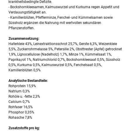
krankheitsbedingte Defizite.
- Bockshornkleesamen, Kalmuswurzel und Kurkuma regen Appetit und
Verdauungstätigkeit an.
- Kamillenblüten, Pfefferminze, Fenchel- und Kümmelsamen sowie
Süssholz ergänzen die Nahrung mit wertvollen sekundären
Pflanzenstoffen.
Zusammensetzung:
Haferkleie 43%, Leinextraktionsschrot 25,7%, Gerste 6,3%, Weizenkleie
5,5%, Zuckerrohrmelasse 5%, Petersilie 2%, Obsttrester (Apfel) getrocknet
1,9%, Lignocellulose (Nadelholz) 1,7%, Minze 1%, Kümmelsaat 1%,
Paprika,rot 1%, Natriumchlorid 0,7%, Bockshornkleesaat 0,5%, Süssholz
0,5%, Kurkuma 0,5%, Kalmuswurzel 0,5%, Fenchelsaat 0,5%,
Kamillenblüten 0,5%
Analytische Bestandteile:
Rohprotein 15,9%
Natrium 0,3%
Rohöle u. -fette 2,3%
Calcium 0,7%
Rohfaser 16,5%
Phosphor 0,35%
Rohasche 7,8%
Zusatzstoffe pro kg: