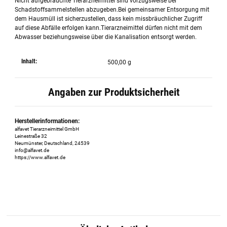
Nicht aufgebrauchte Tierarzneimittel sind vorzugsweise bei
Schadstoffsammelstellen abzugeben.Bei gemeinsamer Entsorgung mit
dem Hausmüll ist sicherzustellen, dass kein missbräuchlicher Zugriff
auf diese Abfälle erfolgen kann.Tierarzneimittel dürfen nicht mit dem
Abwasser beziehungsweise über die Kanalisation entsorgt werden.
Inhalt:
500,00 g
Angaben zur Produktsicherheit
Herstellerinformationen:
alfavet Tierarzneimittel GmbH
Leinestraße 32
Neumünster, Deutschland, 24539
info@alfavet.de
https://www.alfavet.de