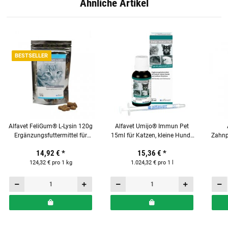
Ähnliche Artikel
BESTSELLER
Alfavet FeliGum® L-Lysin 120g
Alfavet Umijo® Immun Pet
Ergänzungsfuttermittel für
15ml für Katzen, kleine Hunde
Zahnp
Katzen
und Heimtiere
14,92 €
*
15,36 €
*
124,32 € pro 1 kg
1.024,32 € pro 1 l