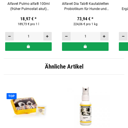
Alfavet Pulmo alfa® 100ml
Alfavet Dia Tab® Kautabletten
(früher Pulmostat akut)
Probiotikum für Hunde und
Ergä
Ergänzungsfuttermittel für
Katzen Display mit 60 x 5,5 g
18,97 €
*
73,94 €
*
Hunde
Tabletten
189,73 € pro 1 l
224,06 € pro 1 kg
Ähnliche Artikel
TOP