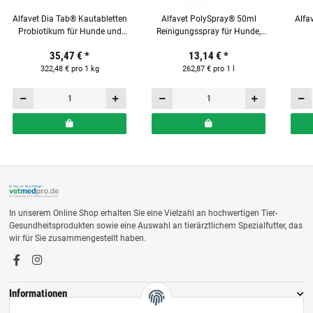
Alfavet Dia Tab® Kautabletten
Alfavet PolySpray® 50ml
Alfa
Probiotikum für Hunde und
Reinigungsspray für Hunde,
Katzen Reiseapotheke mit 20 x
Katzen, Nager und Reptilien
Ergä
35,47 €
*
13,14 €
*
5,5 g Tabletten
322,48 € pro 1 kg
262,87 € pro 1 l
In unserem Online Shop erhalten Sie eine Vielzahl an hochwertigen Tier-
Gesundheitsprodukten sowie eine Auswahl an tierärztlichem Spezialfutter, das
wir für Sie zusammengestellt haben.
Informationen