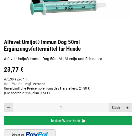
Alfavet Umijo® Immun Dog 50ml
Ergänzungsfuttermittel für Hunde
Alfavet Umijo® Immun Dog 50mlMit Mumijo und Echinacea
23,77 €
475,30 € pro 1 l
inkl. 7% USt. , zzgl.
Versand
Unverbindliche Preisempfehlung des Herstellers
:
24,50 €
(Sie sparen
2.98%
, also
0,73 €
)
Stück
In den Warenkorb