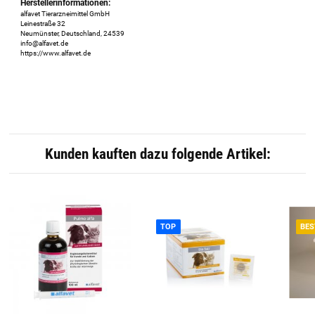
Herstellerinformationen:
alfavet Tierarzneimittel GmbH
Leinestraße 32
Neumünster, Deutschland, 24539
info@alfavet.de
https://www.alfavet.de
Kunden kauften dazu folgende Artikel:
TOP
BES