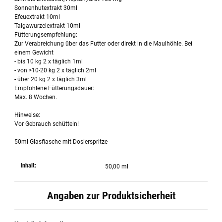
Sonnenhutextrakt 30ml
Efeuextrakt 10ml
Taigawurzelextrakt 10ml
Fütterungsempfehlung:
Zur Verabreichung über das Futter oder direkt in die Maulhöhle. Bei
einem Gewicht
- bis 10 kg 2 x täglich 1ml
- von >10-20 kg 2 x täglich 2ml
- über 20 kg 2 x täglich 3ml
Empfohlene Fütterungsdauer:
Max. 8 Wochen.
Hinweise:
Vor Gebrauch schütteln!
50ml Glasflasche mit Dosierspritze
Inhalt:
50,00 ml
Angaben zur Produktsicherheit