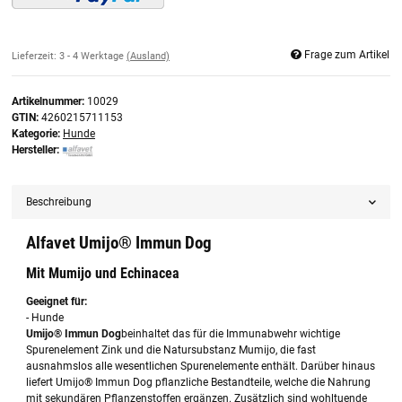
Frage zum Artikel
Lieferzeit:
3 - 4 Werktage
(Ausland)
Artikelnummer:
10029
GTIN:
4260215711153
Kategorie:
Hunde
Hersteller:
Beschreibung
Alfavet Umijo® Immun Dog
Mit Mumijo und Echinacea
Geeignet für:
- Hunde
Umijo® Immun Dog
beinhaltet das für die Immunabwehr wichtige
Spurenelement Zink und die Natursubstanz Mumijo, die fast
ausnahmslos alle wesentlichen Spurenelemente enthält. Darüber hinaus
liefert Umijo® Immun Dog pflanzliche Bestandteile, welche die Nahrung
mit sekundären Pflanzenstoffen ergänzen. Zusätzlich sind wohltuende