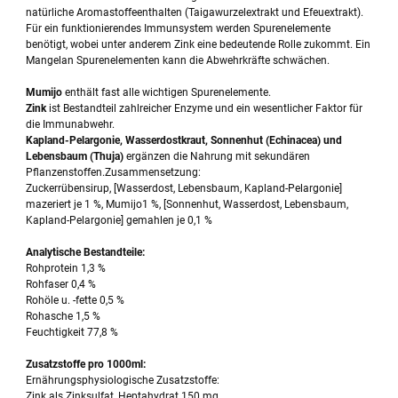
natürliche Aromastoffeenthalten (Taigawurzelextrakt und Efeuextrakt).
Für ein funktionierendes Immunsystem werden Spurenelemente
benötigt, wobei unter anderem Zink eine bedeutende Rolle zukommt. Ein
Mangelan Spurenelementen kann die Abwehrkräfte schwächen.
Mumijo
enthält fast alle wichtigen Spurenelemente.
Zink
ist Bestandteil zahlreicher Enzyme und ein wesentlicher Faktor für
die Immunabwehr.
Kapland-Pelargonie, Wasserdostkraut, Sonnenhut (Echinacea) und
Lebensbaum (Thuja)
ergänzen die Nahrung mit sekundären
Pflanzenstoffen.Zusammensetzung:
Zuckerrübensirup, [Wasserdost, Lebensbaum, Kapland-Pelargonie]
mazeriert je 1 %, Mumijo1 %, [Sonnenhut, Wasserdost, Lebensbaum,
Kapland-Pelargonie] gemahlen je 0,1 %
Analytische Bestandteile:
Rohprotein 1,3 %
Rohfaser 0,4 %
Rohöle u. -fette 0,5 %
Rohasche 1,5 %
Feuchtigkeit 77,8 %
Zusatzstoffe pro 1000ml:
Ernährungsphysiologische Zusatzstoffe:
Zink als Zinksulfat, Heptahydrat 150 mg