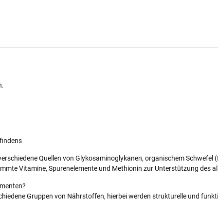
n.
findens
– verschiedene Quellen von Glykosaminoglykanen, organischem Schwefel (
stimmte Vitamine, Spurenelemente und Methionin zur Unterstützung des a
lementen?
iedene Gruppen von Nährstoffen, hierbei werden strukturelle und funktio