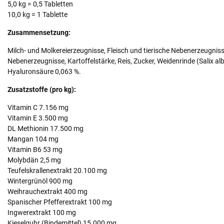
5,0 kg = 0,5 Tabletten
10,0 kg = 1 Tablette
Zusammensetzung:
Milch- und Molkereierzeugnisse, Fleisch und tierische Nebenerzeugniss
Nebenerzeugnisse, Kartoffelstärke, Reis, Zucker, Weidenrinde (Salix a
Hyaluronsäure 0,063 %.
Zusatzstoffe (pro kg):
Vitamin C 7.156 mg
Vitamin E 3.500 mg
DL Methionin 17.500 mg
Mangan 104 mg
Vitamin B6 53 mg
Molybdän 2,5 mg
Teufelskrallenextrakt 20.100 mg
Wintergrünöl 900 mg
Weihrauchextrakt 400 mg
Spanischer Pfefferextrakt 100 mg
Ingwerextrakt 100 mg
Kieselguhr (Bindemittel) 15.000 mg