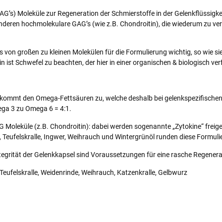
G’s) Moleküle zur Regeneration der Schmierstoffe in der Gelenkflüssigke
nderen hochmolekulare GAG’s (wie z.B. Chondroitin), die wiederum zu v
on großen zu kleinen Molekülen für die Formulierung wichtig, so wie sie
in ist Schwefel zu beachten, der hier in einer organischen & biologisch v
 kommt den Omega-Fettsäuren zu, welche deshalb bei gelenkspezifischen 
ega 3 zu Omega 6 = 4:1.
 Moleküle (z.B. Chondroitin): dabei werden sogenannte „Zytokine“ freige
, Teufelskralle, Ingwer, Weihrauch und Wintergrünöl runden diese Formuli
tegrität der Gelenkkapsel sind Voraussetzungen für eine rasche Regenera
eufelskralle, Weidenrinde, Weihrauch, Katzenkralle, Gelbwurz