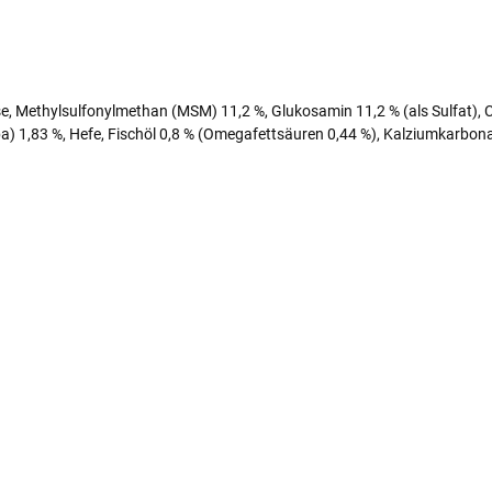
e, Methylsulfonylmethan (MSM) 11,2 %, Glukosamin 11,2 % (als Sulfat), Cho
lba) 1,83 %, Hefe, Fischöl 0,8 % (Omegafettsäuren 0,44 %), Kalziumkarbon