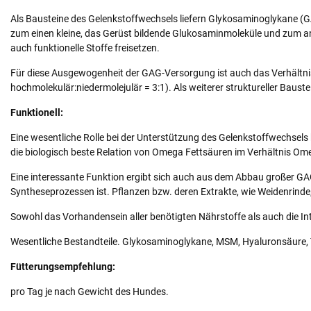
Als Bausteine des Gelenkstoffwechsels liefern Glykosaminoglykane (GA
zum einen kleine, das Gerüst bildende Glukosaminmoleküle und zum a
auch funktionelle Stoffe freisetzen.
Für diese Ausgewogenheit der GAG-Versorgung ist auch das Verhältnis v
hochmolekulär:niedermolejulär = 3:1). Als weiterer struktureller Bauste
Funktionell:
Eine wesentliche Rolle bei der Unterstützung des Gelenkstoffwechsels
die biologisch beste Relation von Omega Fettsäuren im Verhältnis Om
Eine interessante Funktion ergibt sich auch aus dem Abbau großer GAG
Syntheseprozessen ist. Pflanzen bzw. deren Extrakte, wie Weidenrinde
Sowohl das Vorhandensein aller benötigten Nährstoffe als auch die In
Wesentliche Bestandteile. Glykosaminoglykane, MSM, Hyaluronsäure, T
Fütterungsempfehlung:
pro Tag je nach Gewicht des Hundes.