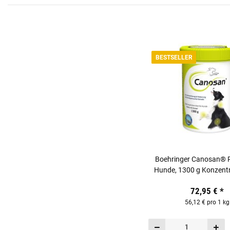
BESTSELLER
Boehringer Canosan® Pe
Hunde, 1300 g Konzentr
Gonex®
72,95 €
*
56,12 € pro 1 kg