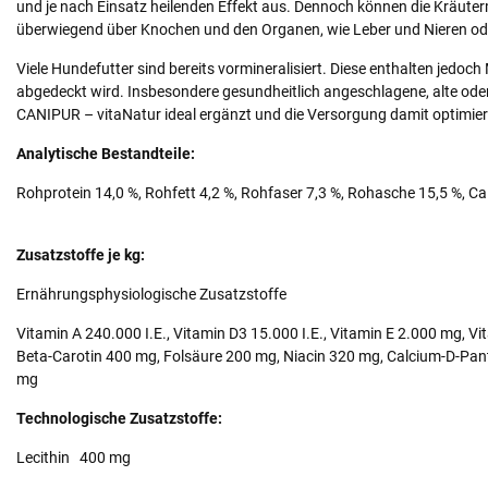
und je nach Einsatz heilenden Effekt aus. Dennoch können die Kräut
überwiegend über Knochen und den Organen, wie Leber und Nieren oder
Viele Hundefutter sind bereits vormineralisiert. Diese enthalten jedoc
abgedeckt wird. Insbesondere gesundheitlich angeschlagene, alte ode
CANIPUR – vitaNatur ideal ergänzt und die Versorgung damit optimier
Analytische Bestandteile:
Rohprotein 14,0 %, Rohfett 4,2 %, Rohfaser 7,3 %, Rohasche 15,5 %, C
Zusatzstoffe je kg:
Ernährungsphysiologische Zusatzstoffe
Vitamin A 240.000 I.E., Vitamin D3 15.000 I.E., Vitamin E 2.000 mg, 
Beta-Carotin 400 mg, Folsäure 200 mg, Niacin 320 mg, Calcium-D-Pant
mg
Technologische Zusatzstoffe:
Lecithin 400 mg