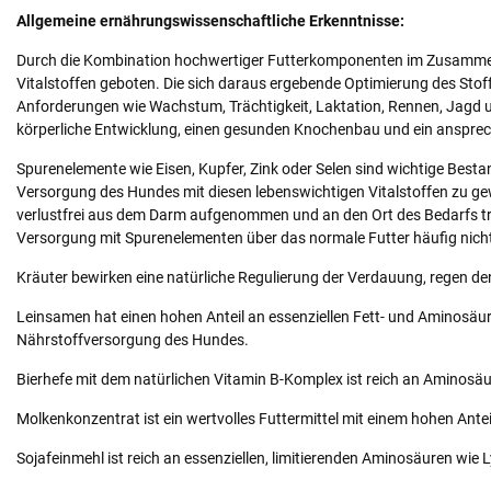
Allgemeine ernährungswissenschaftliche Erkenntnisse:
Durch die Kombination hochwertiger Futterkomponenten im Zusammensp
Vitalstoffen geboten. Die sich daraus ergebende Optimierung des Sto
Anforderungen wie Wachstum, Trächtigkeit, Laktation, Rennen, Jagd 
körperliche Entwicklung, einen gesunden Knochenbau und ein anspre
Spurenelemente wie Eisen, Kupfer, Zink oder Selen sind wichtige Bes
Versorgung des Hundes mit diesen lebenswichtigen Vitalstoffen zu g
verlustfrei aus dem Darm aufgenommen und an den Ort des Bedarfs tran
Versorgung mit Spurenelementen über das normale Futter häufig nicht
Kräuter bewirken eine natürliche Regulierung der Verdauung, regen de
Leinsamen hat einen hohen Anteil an essenziellen Fett- und Aminosäur
Nährstoffversorgung des Hundes.
Bierhefe mit dem natürlichen Vitamin B-Komplex ist reich an Aminosäur
Molkenkonzentrat ist ein wertvolles Futtermittel mit einem hohen Ante
Sojafeinmehl ist reich an essenziellen, limitierenden Aminosäuren wie