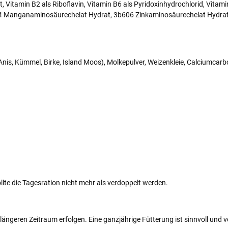
 Vitamin B2 als Riboflavin, Vitamin B6 als Pyridoxinhydrochlorid, Vita
504 Manganaminosäurechelat Hydrat, 3b606 Zinkaminosäurechelat Hydra
nis, Kümmel, Birke, Island Moos), Molkepulver, Weizenkleie, Calciumcar
te die Tagesration nicht mehr als verdoppelt werden.
längeren Zeitraum erfolgen. Eine ganzjährige Fütterung ist sinnvoll und v