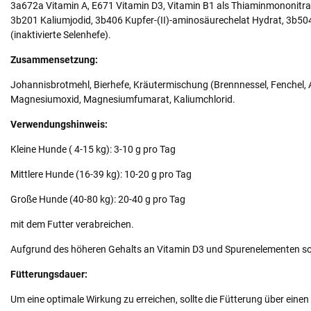
3a672a Vitamin A, E671 Vitamin D3, Vitamin B1 als Thiaminmononitrat,
3b201 Kaliumjodid, 3b406 Kupfer-(II)-aminosäurechelat Hydrat, 3b
(inaktivierte Selenhefe).
Zusammensetzung:
Johannisbrotmehl, Bierhefe, Kräutermischung (Brennnessel, Fenchel, A
Magnesiumoxid, Magnesiumfumarat, Kaliumchlorid.
Verwendungshinweis:
Kleine Hunde ( 4-15 kg): 3-10 g pro Tag
Mittlere Hunde (16-39 kg): 10-20 g pro Tag
Große Hunde (40-80 kg): 20-40 g pro Tag
mit dem Futter verabreichen.
Aufgrund des höheren Gehalts an Vitamin D3 und Spurenelementen soll
Fütterungsdauer:
Um eine optimale Wirkung zu erreichen, sollte die Fütterung über einen 