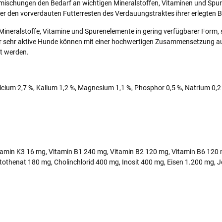
ermischungen den Bedarf an wichtigen Mineralstoffen, Vitaminen und Spu
 den vorverdauten Futterresten des Verdauungstraktes ihrer erlegten B
h Mineralstoffe, Vitamine und Spurenelemente in gering verfügbarer Form,
r sehr aktive Hunde können mit einer hochwertigen Zusammensetzung aus
t werden.
alcium 2,7 %, Kalium 1,2 %, Magnesium 1,1 %, Phosphor 0,5 %, Natrium 0,
Vitamin K3 16 mg, Vitamin B1 240 mg, Vitamin B2 120 mg, Vitamin B6 120
othenat 180 mg, Cholinchlorid 400 mg, Inosit 400 mg, Eisen 1.200 mg, 