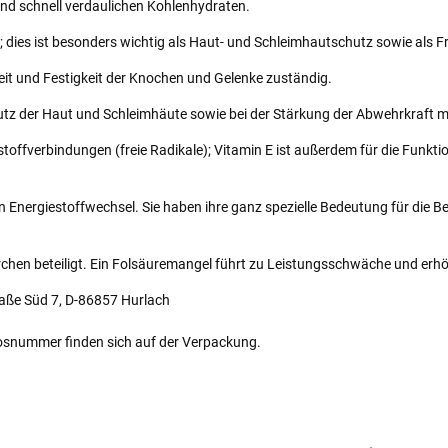
und schnell verdaulichen Kohlenhydraten.
); dies ist besonders wichtig als Haut- und Schleimhautschutz sowie als F
eit und Festigkeit der Knochen und Gelenke zuständig.
tz der Haut und Schleimhäute sowie bei der Stärkung der Abwehrkraft ma
ffverbindungen (freie Radikale); Vitamin E ist außerdem für die Funktio
 Energiestoffwechsel. Sie haben ihre ganz spezielle Bedeutung für die Be
rchen beteiligt. Ein Folsäuremangel führt zu Leistungsschwäche und erhöh
aße Süd 7, D-86857 Hurlach
osnummer finden sich auf der Verpackung.