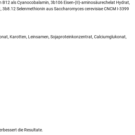
min B12 als Cyanocobalamin, 3b106 Eisen-(II)-aminosäurechelat Hydrat,
t, 3b8.12 Selenmethionin aus Saccharomyces cerevisiae CNCM I-3399
bonat, Karotten, Leinsamen, Sojaproteinkonzentrat, Calciumglukonat,
erbessert die Resultate.