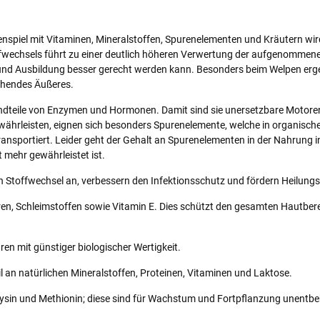
iel mit Vitaminen, Mineralstoffen, Spurenelementen und Kräutern wird
ffwechsels führt zu einer deutlich höheren Verwertung der aufgenommen
und Ausbildung besser gerecht werden kann. Besonders beim Welpen erge
chendes Äußeres.
tandteile von Enzymen und Hormonen. Damit sind sie unersetzbare Motore
ewährleisten, eignen sich besonders Spurenelemente, welche in organis
sportiert. Leider geht der Gehalt an Spurenelementen in der Nahrung in
 mehr gewährleistet ist.
n Stoffwechsel an, verbessern den Infektionsschutz und fördern Heilung
en, Schleimstoffen sowie Vitamin E. Dies schützt den gesamten Hautbere
en mit günstiger biologischer Wertigkeit.
il an natürlichen Mineralstoffen, Proteinen, Vitaminen und Laktose.
 Lysin und Methionin; diese sind für Wachstum und Fortpflanzung unentbeh