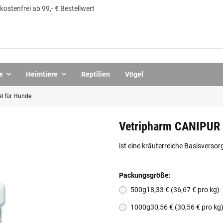
ostenfrei ab 99,- € Bestellwert
e
Heimtiere
Reptilien
Vögel
l für Hunde
Vetripharm CANIPUR v
ist eine kräuterreiche Basisversor
Packungsgröße:
500g
18,33 € (36,67 € pro kg)
1000g
30,56 € (30,56 € pro kg