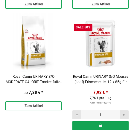
Zum Artikel
Zum Artikel
SALE 50%
Royal Canin URINARY S/O
Royal Canin URINARY S/O Mousse
MODERATE CALORIE Trockenfutter
(Loaf) Frischebeutel 12 x 85g für
für Katzen
Katzen begrenztes MHD!!!
7,28 €
*
7,92 €
*
ab
7,76 € pro 1 kg
Alter Preis:
16,01 €
Zum Artikel