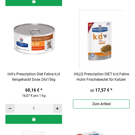
Hill's Prescription Diet Feline k/d
HILL'S Prescription DIET k/d Feline
feingehackt Dose 24x156g
Huhn Frischebeutel für Katzen
60,16 €
*
17,57 €
*
ab
16,07 € pro 1 kg
Zum Artikel