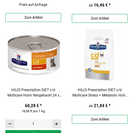
16,46 €
*
Preis auf Anfrage
ab
Zum Artikel
Zum Artikel
HILL'S Prescription DIET c/d
HILL'S Prescription DIET c/d
Multicare Huhn feingehackt 24 x
Multicare Stress + Metabolic Huhn
156g für Katzen
Trockenfutter für Katzen
60,20 €
*
21,84 €
*
ab
16,08 € pro 1 kg
Zum Artikel