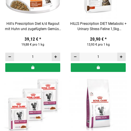
Hill's Prescription Diet k/d Ragout
HILL'S Prescription DIET Metabolic +
mit Huhn und zugefügtem Gemüse
Urinary Stress Feline 1,5kg
in der Dose 24 x 82g für Katzen
Alleinfuttermittel für Katzen
39,12 €
*
20,90 €
*
19,88 € pro 1 kg
13,93 € pro 1 kg