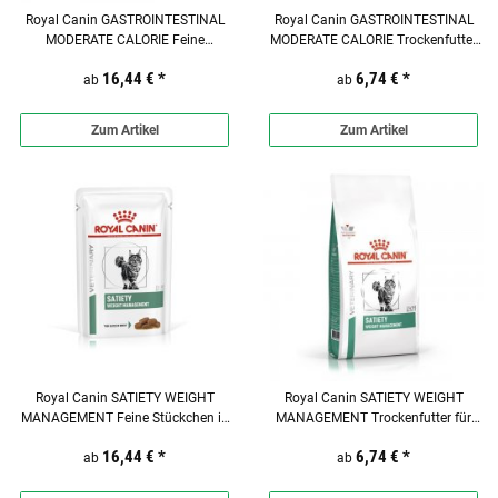
Royal Canin GASTROINTESTINAL
Royal Canin GASTROINTESTINAL
MODERATE CALORIE Feine
MODERATE CALORIE Trockenfutter
Stückchen in Soße Frischebeutel für
für Katzen
16,44 €
*
6,74 €
*
ab
Katzen
ab
Zum Artikel
Zum Artikel
Royal Canin SATIETY WEIGHT
Royal Canin SATIETY WEIGHT
MANAGEMENT Feine Stückchen in
MANAGEMENT Trockenfutter für
Soße Frischebeutel für Katzen
Katzen
16,44 €
*
6,74 €
*
ab
ab