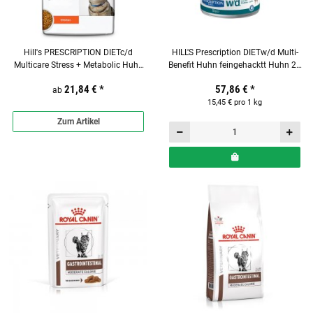
Hill's PRESCRIPTION DIETc/d
HILL'S Prescription DIETw/d Multi-
Multicare Stress + Metabolic Huhn
Benefit Huhn feingehacktt Huhn 24
für Katzen
x 156g für Katzen
21,84 €
*
57,86 €
*
ab
15,45 € pro 1 kg
Zum Artikel