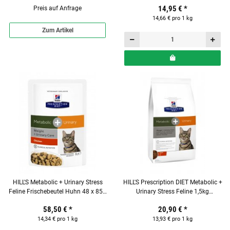
14,95 €
*
Preis auf Anfrage
14,66 € pro 1 kg
Zum Artikel
HILL'S Metabolic + Urinary Stress
HILL'S Prescription DIET Metabolic +
Feline Frischebeutel Huhn 48 x 85g
Urinary Stress Feline 1,5kg
für Katzen
Alleinfuttermittel für Katzen
58,50 €
*
20,90 €
*
14,34 € pro 1 kg
13,93 € pro 1 kg