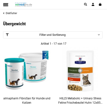
Diätfutter
Übergewicht
Filter und Sortierung
Artikel 1 - 17 von 17
almapharm FibroSan für Hunde und
HILL'S Metabolic + Urinary Stress
Katzen
Feline Frischebeutel Huhn 12x85g
für Katzen