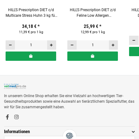
HILL'S Prescription DIET c/d
HILL'S Prescription DIET z/d
HILL
Multicare Stress Huhn 3 kg für
Feline Low Allergen
Katzen
Trockenfutter für Katzen
Tr
34,18 €
*
25,99 €
*
11,39 € pro 1 kg
12,99 € pro 1 kg
In unserem Online Shop erhalten Sie eine Vielzahl an hochwertigen Tier-
Gesundheitsprodukten sowie eine Auswahl an tierärztlichem Spezialfutter, das
wir für Sie zusammengestellt haben.
Informationen