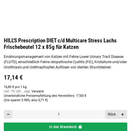
HILL'S Prescription DIET c/d Multicare Stress Lachs
Frischebeutel 12 x 85g für Katzen
Ernährungsmanagement von Katzen mit Feline Lower Urinary Tract Disease
(FLUTD), einschließlich Feline idiopathische Cystitis (FIC), Kristallurie und/oder
Urolithiasis und Urethrapfropfen.Auflösen von sterilen Struvitsteinen
17,14 €
16,80 € pro 1 kg
inkl. 7% USt. , zzgl.
Versand
Unverbindliche Preisempfehlung des Herstellers
:
17,85 €
(Sie sparen
3.98%
, also
0,71 €
)
Stück
In den Warenkorb