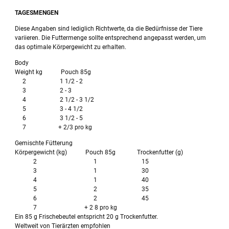
TAGESMENGEN
Diese Angaben sind lediglich Richtwerte, da die Bedürfnisse der Tiere
variieren. Die Futtermenge sollte entsprechend angepasst werden, um
das optimale Körpergewicht zu erhalten.
Body
Weight kg Pouch 85g
2 1 1/2 - 2
3 2 - 3
4 2 1/2 - 3 1/2
5 3 - 4 1/2
6 3 1/2 - 5
7 + 2/3 pro kg
Gemischte Fütterung
Körpergewicht (kg) Pouch 85g Trockenfutter (g)
2 1 15
3 1 30
4 1 40
5 2 35
6 2 45
7 + 2 8 pro kg
Ein 85 g Frischebeutel entspricht 20 g Trockenfutter.
Weltweit von Tierärzten empfohlen