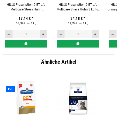
HILL'S Prescription DIET c/d
HILL'S Prescription DIET c/d
HILL
Multicare Stress Huhn
Multicare Stress Huhn 3 kg für
urinar
Frischebeutel 12 x 85g für
Katzen
17,14 €
*
34,18 €
*
Katzen
16,80 € pro 1 kg
11,39 € pro 1 kg
Ähnliche Artikel
TOP