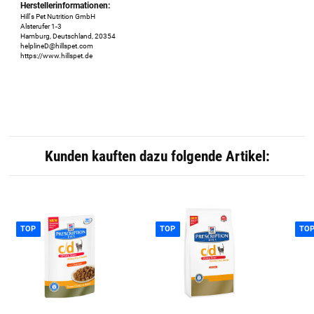
Herstellerinformationen:
Hill's Pet Nutrition GmbH
Alsterufer 1-3
Hamburg, Deutschland, 20354
helplineD@hillspet.com
https://www.hillspet.de
Kunden kauften dazu folgende Artikel:
TOP
TOP
TO