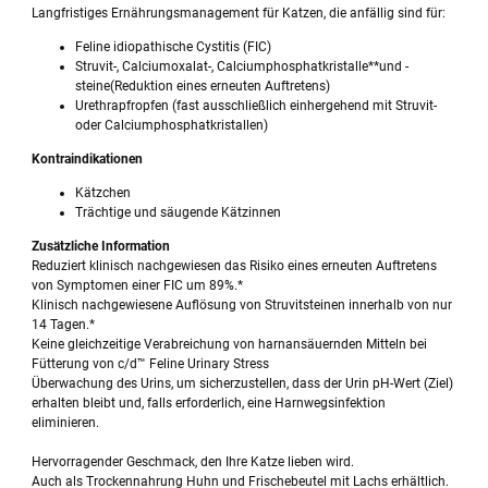
Langfristiges Ernährungsmanagement für Katzen, die anfällig sind für:
Feline idiopathische Cystitis (FIC)
Struvit-, Calciumoxalat-, Calciumphosphatkristalle**und -
steine(Reduktion eines erneuten Auftretens)
Urethrapfropfen (fast ausschließlich einhergehend mit Struvit-
oder Calciumphosphatkristallen)
Kontraindikationen
Kätzchen
Trächtige und säugende Kätzinnen
Zusätzliche Information
Reduziert klinisch nachgewiesen das Risiko eines erneuten Auftretens
von Symptomen einer FIC um 89%.*
Klinisch nachgewiesene Auflösung von Struvitsteinen innerhalb von nur
14 Tagen.*
Keine gleichzeitige Verabreichung von harnansäuernden Mitteln bei
Fütterung von c/d™ Feline Urinary Stress
Überwachung des Urins, um sicherzustellen, dass der Urin pH-Wert (Ziel)
erhalten bleibt und, falls erforderlich, eine Harnwegsinfektion
eliminieren.
Hervorragender Geschmack, den Ihre Katze lieben wird.
Auch als Trockennahrung Huhn und Frischebeutel mit Lachs erhältlich.