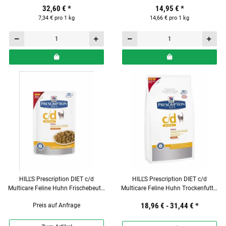
32,60 €
*
14,95 €
*
7,34 € pro 1 kg
14,66 € pro 1 kg
HILL'S Prescription DIET c/d
HILL'S Prescription DIET c/d
Multicare Feline Huhn Frischebeutel
Multicare Feline Huhn Trockenfutter
für Katzen
für Katzen
18,96 € -
31,44 €
*
Preis auf Anfrage