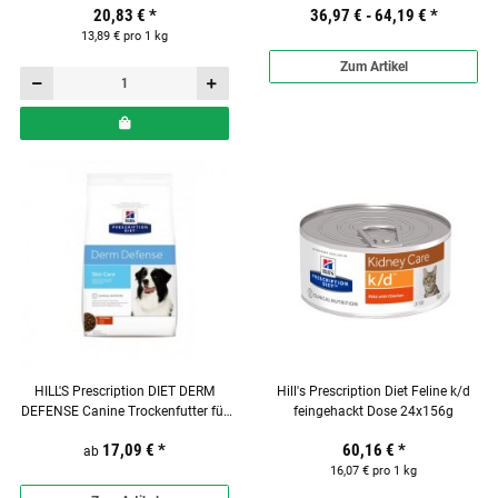
20,83 €
*
36,97 € -
64,19 €
*
13,89 € pro 1 kg
Zum Artikel
HILL'S Prescription DIET DERM
Hill's Prescription Diet Feline k/d
DEFENSE Canine Trockenfutter für
feingehackt Dose 24x156g
Hunde
17,09 €
*
60,16 €
*
ab
16,07 € pro 1 kg