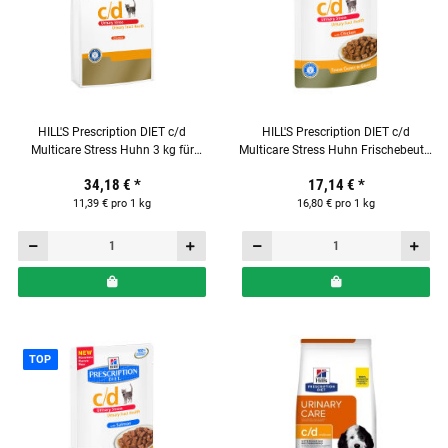
HILL'S Prescription DIET c/d
HILL'S Prescription DIET c/d
Multicare Stress Huhn 3 kg für
Multicare Stress Huhn Frischebeutel
Katzen
12 x 85g für Katzen
34,18 €
*
17,14 €
*
11,39 € pro 1 kg
16,80 € pro 1 kg
TOP