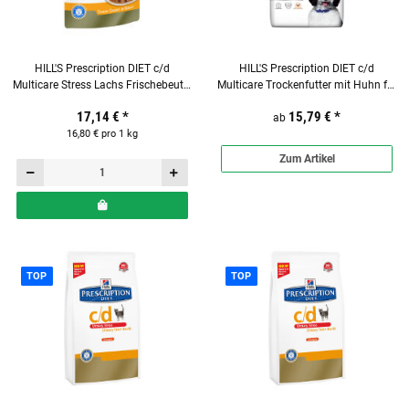
HILL'S Prescription DIET c/d
HILL'S Prescription DIET c/d
Multicare Stress Lachs Frischebeutel
Multicare Trockenfutter mit Huhn für
12 x 85g für Katzen
Hunde
17,14 €
*
15,79 €
*
ab
16,80 € pro 1 kg
Zum Artikel
TOP
TOP