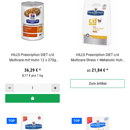
HILL'S Prescription DIET c/d
HILL'S Prescription DIET c/d
Multicare mit Huhn 12 x 370g
Multicare Stress + Metabolic Huhn
Nassfutter für Hunde
Trockenfutter für Katzen
36,29 €
*
21,84 €
*
ab
8,17 € pro 1 kg
Zum Artikel
TOP
TOP