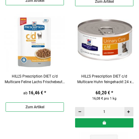
Zum Artikel
Zum Artikel
HILL'S Prescription DIET c/d
HILL'S Prescription DIET c/d
Multicare Feline Lachs Frischebeutel
Multicare Huhn feingehackt 24 x
85g für Katzen
156g für Katzen
16,46 €
*
60,20 €
*
ab
16,08 € pro 1 kg
Zum Artikel