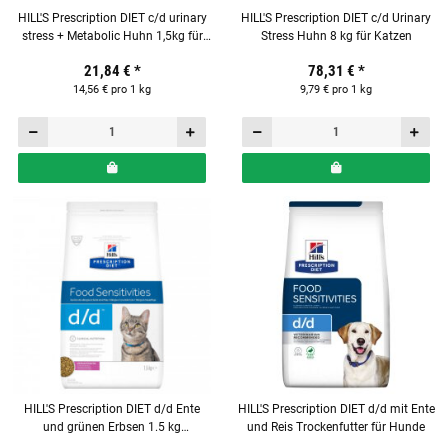
HILL'S Prescription DIET c/d urinary
HILL'S Prescription DIET c/d Urinary
stress + Metabolic Huhn 1,5kg für
Stress Huhn 8 kg für Katzen
Katzen
21,84 €
*
78,31 €
*
14,56 € pro 1 kg
9,79 € pro 1 kg
HILL'S Prescription DIET d/d Ente
HILL'S Prescription DIET d/d mit Ente
und grünen Erbsen 1.5 kg
und Reis Trockenfutter für Hunde
Trockenfutter für Katzen