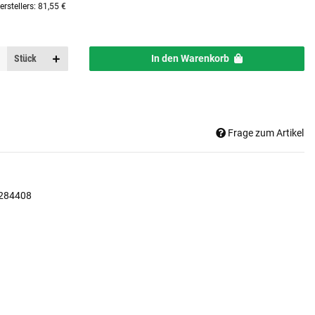
rstellers
:
81,55 €
Stück
In den Warenkorb
Frage zum Artikel
284408