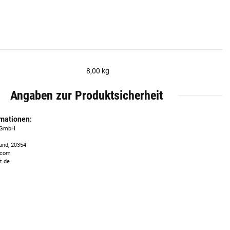
8,00 kg
Angaben zur Produktsicherheit
rmationen:
n GmbH
and, 20354
.com
t.de