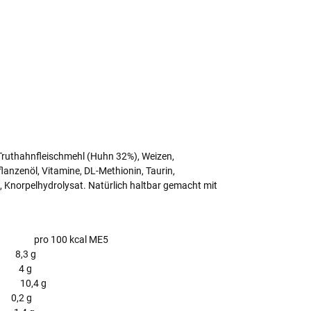
Truthahnfleischmehl (Huhn 32%), Weizen,
Pflanzenöl, Vitamine, DL-Methionin, Taurin,
, Knorpelhydrolysat. Natürlich haltbar gemacht mit
o 100 kcal ME5
,3 g
4 g
10,4 g
2 g