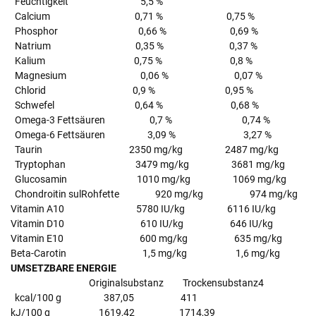
Feuchtigkeit 5,5 % 1,
Calcium 0,71 % 0,75 % 18
Phosphor 0,66 % 0,69 % 16
Natrium 0,35 % 0,37 % 90
Kalium 0,75 % 0,8 % 94
Magnesium 0,06 % 0,07 % 1
Chlorid 0,9 % 0,95 % 231
Schwefel 0,64 % 0,68 % 16
Omega-3 Fettsäuren 0,7 % 0,74 % 
Omega-6 Fettsäuren 3,09 % 3,27 % 
Taurin 2350 mg/kg 2487 mg/kg
Tryptophan 3479 mg/kg 3681 mg/k
Glucosamin 1010 mg/kg 1069 mg/k
Chondroitin sulRohfette 920 mg/kg 974 
Vitamin A10 5780 IU/kg 6116 IU/kg
Vitamin D10 610 IU/kg 646 IU/kg
Vitamin E10 600 mg/kg 635 mg/k
Beta-Carotin 1,5 mg/kg 1,6 mg/kg 
UMSETZBARE ENERGIE
Originalsubstanz Trockensubstanz4
kcal/100 g 387,05 411
kJ/100 g 1619,42 1714,39