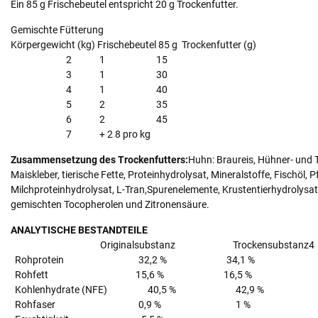
Ein 85 g Frischebeutel entspricht 20 g Trockenfutter.
Gemischte Fütterung
Körpergewicht (kg) Frischebeutel 85 g Trockenfutter (g)
2 1 15
3 1 30
4 1 40
5 2 35
6 2 45
7 + 2 8 pro kg
Zusammensetzung des Trockenfutters:
Huhn: Braureis, Hühner- und 
Maiskleber, tierische Fette, Proteinhydrolysat, Mineralstoffe, Fischöl, 
Milchproteinhydrolysat, L-Tran,Spurenelemente, Krustentierhydrolysat
gemischten Tocopherolen und Zitronensäure.
ANALYTISCHE BESTANDTEILE
Originalsubstanz Trockensubstanz4 pr
Rohprotein 32,2 % 34,1 % 8
Rohfett 15,6 % 16,5 % 
Kohlenhydrate (NFE) 40,5 % 42,9 % 
Rohfaser 0,9 % 1 % 0,