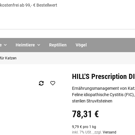
ostenfrei ab 99,- € Bestellwert
e
Heimtiere
Reptilien
Vögel
 für Katzen
HILL'S Prescription D
Ernährungsmanagement von Katzen 
Feline idiopathische Cystitis (FIC
sterilen Struvitsteinen
78,31 €
9,79 € pro 1 kg
inkl. 7% USt. , zzgl.
Versand