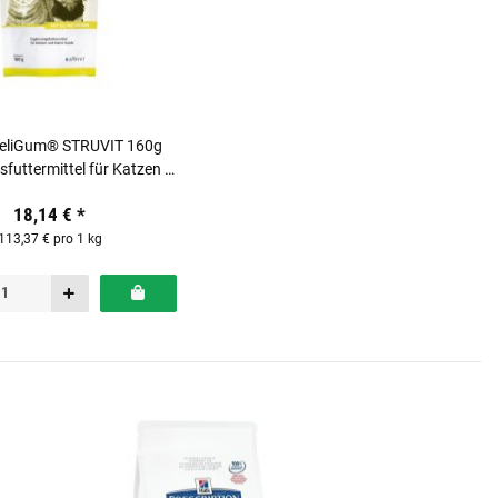
FeliGum® STRUVIT 160g
futtermittel für Katzen &
kleine Hunde
18,14 €
*
113,37 € pro 1 kg