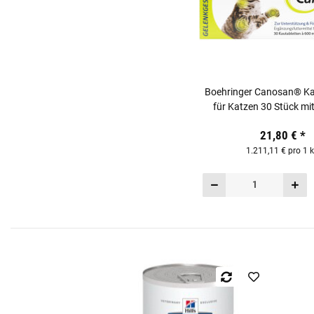
Boehringer Canosan® Ka
für Katzen 30 Stück m
21,80 €
*
1.211,11 € pro 1 