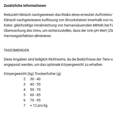
Zusätzliche Informationen
Reduziert klinisch nachgewiesen das Risiko eines erneuten Auftrete
Klinisch nachgewiesene Auflösung von Struvitsteinen innerhalb von n
Keine gleichzeitige Verabreichung von harnansäuernden Mitteln bei Fü
Überwachung des Urins, um sicherzustellen, dass der Urin pH-Wert (Ziel) 
Harnwegsinfektion eliminieren.
TAGESMENGEN
Diese Angaben sind lediglich Richtwerte, da die Bedürfnisse der Tiere 
angepasst werden, um das optimale Körpergewicht zu erhalten.
Körpergewicht (kg) Trockenfutter (g)
2 30 - 40
3 40 - 55
4 50 - 70
5 60 - 85
6 70 - 95
7 + 12 pro kg