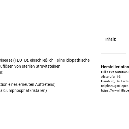
Inhalt:
ease (FLUTD), einschließlich Feline idiopathische
Auflösen von sterilen Struvitsteinen
Herstellerinfo
r:
Hill's Pet Nutritio
Alsterufer 1-3
Hamburg, Deutschl
ktion eines erneuten Auftretens)
helplineD@hillspet
 Calciumphosphatkristallen)
https://www.hillspe