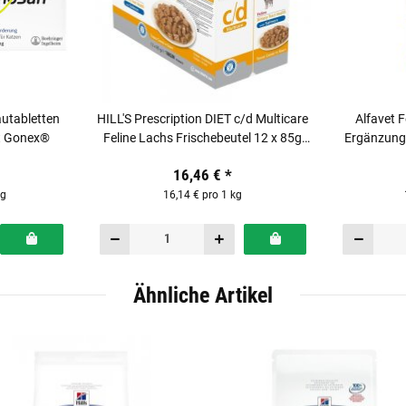
utabletten
HILL'S Prescription DIET c/d Multicare
Alfavet 
it Gonex®
Feline Lachs Frischebeutel 12 x 85g
Ergänzungs
für Katzen
16,46 €
*
kg
16,14 € pro 1 kg
Ähnliche Artikel