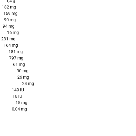
4 g
2 mg
9 mg
 mg
 mg
6 mg
 mg
4 mg
181 mg
797 mg
 61 mg
g 90 mg
g 26 mg
mg/kg 24 mg
 149 IU
 16 IU
g 15 mg
0,04 mg