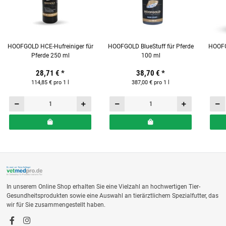
HOOFGOLD HCE-Hufreiniger für
HOOFGOLD BlueStuff für Pferde
HOOFGO
Pferde 250 ml
100 ml
28,71 €
*
38,70 €
*
114,85 € pro 1 l
387,00 € pro 1 l
In unserem Online Shop erhalten Sie eine Vielzahl an hochwertigen Tier-
Gesundheitsprodukten sowie eine Auswahl an tierärztlichem Spezialfutter, das
wir für Sie zusammengestellt haben.