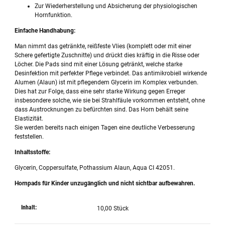
Zur Wiederherstellung und Absicherung der physiologischen
Hornfunktion.
Einfache Handhabung:
Man nimmt das getränkte, reißfeste Vlies (komplett oder mit einer
Schere gefertigte Zuschnitte) und drückt dies kräftig in die Risse oder
Löcher. Die Pads sind mit einer Lösung getränkt, welche starke
Desinfektion mit perfekter Pflege verbindet. Das antimikrobiell wirkende
Alumen (Alaun) ist mit pflegendem Glycerin im Komplex verbunden.
Dies hat zur Folge, dass eine sehr starke Wirkung gegen Erreger
insbesondere solche, wie sie bei Strahlfäule vorkommen entsteht, ohne
dass Austrocknungen zu befürchten sind. Das Horn behält seine
Elastizität.
Sie werden bereits nach einigen Tagen eine deutliche Verbesserung
feststellen.
Inhaltsstoffe:
Glycerin, Coppersulfate, Pothassium Alaun, Aqua CI 42051.
Hornpads für Kinder unzugänglich und nicht sichtbar aufbewahren.
Inhalt:
10,00 Stück