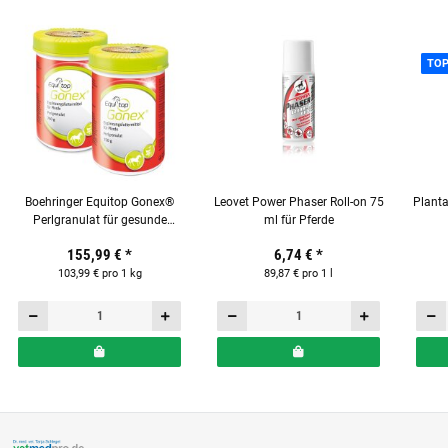
TO
Boehringer Equitop Gonex®
Leovet Power Phaser Roll-on 75
Plant
Perlgranulat für gesunde
ml für Pferde
Pferdegelenke 750 g 2er Set
Ergä
155,99 €
*
6,74 €
*
103,99 € pro 1 kg
89,87 € pro 1 l