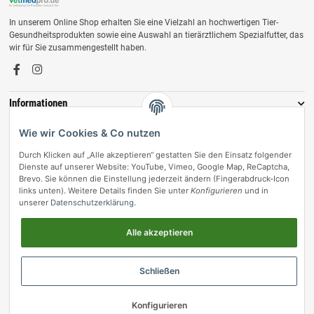
In unserem Online Shop erhalten Sie eine Vielzahl an hochwertigen Tier-
Gesundheitsprodukten sowie eine Auswahl an tierärztlichem Spezialfutter, das
wir für Sie zusammengestellt haben.
Informationen
Zahlungsmöglichkeiten
Wie wir Cookies & Co nutzen
Durch Klicken auf „Alle akzeptieren“ gestatten Sie den Einsatz folgender
Dienste auf unserer Website: YouTube, Vimeo, Google Map, ReCaptcha,
Brevo. Sie können die Einstellung jederzeit ändern (Fingerabdruck-Icon
links unten). Weitere Details finden Sie unter
Konfigurieren
und in
unserer
Datenschutzerklärung
.
Alle akzeptieren
Vertrag widerrufen
Schließen
© vetmedpro.de
• * Alle Preise inkl. gesetzlicher USt., zzgl.
Versand
.
Konfigurieren
Umsetzung durch Themeart
• Powered by
JTL-Shop