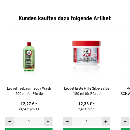
Kunden kauften dazu folgende Artikel:
Leovet Teebaum Body Wash
Leovet Erste Hilfe Silbersalbe
V
500 ml für Pferde
150 ml für Pferde
SCHW
12,27 €
*
12,36 €
*
24,54 € pro 1 l
82,40 € pro 1 l