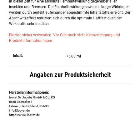
in dieser Zeit für eine absolute Fernhaltewirkung gegenüber allen
Insekten und Bremsen. Die Fernhaltewirkung sowie die lange Wirkdauer
werden durch perfekt aufeinander abgestimmte Inhaltstoffe erreicht. Der
Abschwitzeffekt reduziert sich durch die optimale Haftfestigkeit der
Wirkstoffe sehr deutlich.
Biozide sicher verwenden. Vor Gebrauch stets Kennzeichnung und
Produktinformation lesen.
Inhalt:
75,00 ml
Angaben zur Produktsicherheit
Herstellerinformationen:
leovet Dr. Jacoby GmbH & Co. KG
Beim Eberacker 1
Lahnau, Deutschland, 35633
info@leovet.de
https://www.leovet.de