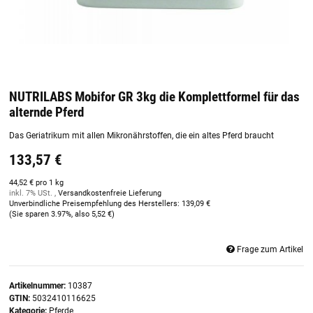
NUTRILABS Mobifor GR 3kg die Komplettformel für das
alternde Pferd
Das Geriatrikum mit allen Mikronährstoffen, die ein altes Pferd braucht
133,57 €
44,52 € pro 1 kg
inkl. 7% USt. ,
Versandkostenfreie Lieferung
Unverbindliche Preisempfehlung des Herstellers
:
139,09 €
(Sie sparen
3.97%
, also
5,52 €
)
Frage zum Artikel
Artikelnummer:
10387
GTIN:
5032410116625
Kategorie:
Pferde