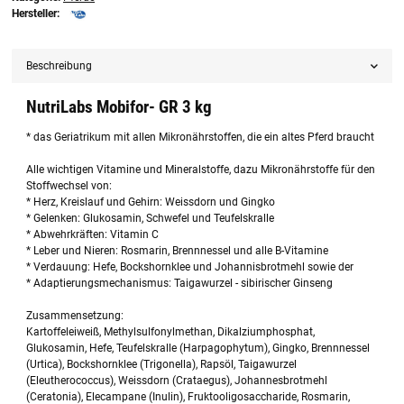
Hersteller:
Beschreibung
NutriLabs Mobifor- GR 3 kg
* das Geriatrikum mit allen Mikronährstoffen, die ein altes Pferd braucht
Alle wichtigen Vitamine und Mineralstoffe, dazu Mikronährstoffe für den
Stoffwechsel von:
* Herz, Kreislauf und Gehirn: Weissdorn und Gingko
* Gelenken: Glukosamin, Schwefel und Teufelskralle
* Abwehrkräften: Vitamin C
* Leber und Nieren: Rosmarin, Brennnessel und alle B-Vitamine
* Verdauung: Hefe, Bockshornklee und Johannisbrotmehl sowie der
* Adaptierungsmechanismus: Taigawurzel - sibirischer Ginseng
Zusammensetzung:
Kartoffeleiweiß, Methylsulfonylmethan, Dikalziumphosphat,
Glukosamin, Hefe, Teufelskralle (Harpagophytum), Gingko, Brennnessel
(Urtica), Bockshornklee (Trigonella), Rapsöl, Taigawurzel
(Eleutherococcus), Weissdorn (Crataegus), Johannesbrotmehl
(Ceratonia), Elecampane (Inulin), Fruktooligosaccharide, Rosmarin,