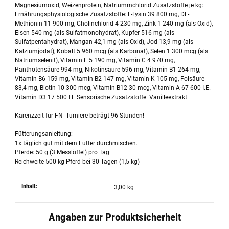
Magnesiumoxid, Weizenprotein, Natriummchlorid Zusatzstoffe je kg:
Ernährungsphysiologische Zusatzstoffe: L-Lysin 39 800 mg, DL-
Methionin 11 900 mg, Cholinchlorid 4 230 mg, Zink 1 240 mg (als Oxid),
Eisen 540 mg (als Sulfatmonohydrat), Kupfer 516 mg (als
Sulfatpentahydrat), Mangan 42,1 mg (als Oxid), Jod 13,9 mg (als
Kalziumjodat), Kobalt 5 960 mcg (als Karbonat), Selen 1 300 mcg (als
Natriumselenit), Vitamin E 5 190 mg, Vitamin C 4 970 mg,
Panthotensäure 994 mg, Nikotinsäure 596 mg, Vitamin B1 264 mg,
Vitamin B6 159 mg, Vitamin B2 147 mg, Vitamin K 105 mg, Folsäure
83,4 mg, Biotin 10 300 mcg, Vitamin B12 30 mcg, Vitamin A 67 600 I.E.
Vitamin D3 17 500 I.E.Sensorische Zusatzstoffe: Vanilleextrakt
Karenzzeit für FN- Turniere beträgt 96 Stunden!
Fütterungsanleitung:
1x täglich gut mit dem Futter durchmischen.
Pferde: 50 g (3 Messlöffel) pro Tag
Reichweite 500 kg Pferd bei 30 Tagen (1,5 kg)
Inhalt:
3,00 kg
Angaben zur Produktsicherheit