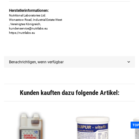
Herstellerinformationen:
Nutritional Laboratories Ltd.
Wonastow Road, Industrial Estate West
, Vereinigtes Königreich,
kundenservice@nutrilabs.eu
https://nutrilabs.eu
Benachrichtigen, wenn verfügbar
Kunden kauften dazu folgende Artikel:
TO