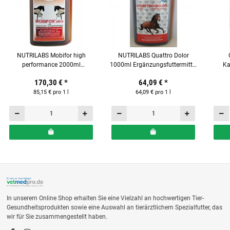
NUTRILABS Mobifor high
NUTRILABS Quattro Dolor
performance 2000ml
1000ml Ergänzungsfuttermittel
Ka
Ergänzungsfuttermittel für
für Pferde
170,30 €
*
64,09 €
*
Pferde
85,15 € pro 1 l
64,09 € pro 1 l
In unserem Online Shop erhalten Sie eine Vielzahl an hochwertigen Tier-
Gesundheitsprodukten sowie eine Auswahl an tierärztlichem Spezialfutter, das
wir für Sie zusammengestellt haben.