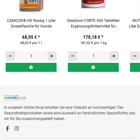
CANICOX® HD flüssig 1 Liter
Dexboron FORTE 450 Tabletten
NUTR
Dosierflasche für Hunde
Ergänzungsfuttermittel für
Liter 
Hunde
68,05 €
*
170,18 €
*
68,05 € pro 1 l
181,53 € pro 1 kg
In unserem Online Shop erhalten Sie eine Vielzahl an hochwertigen Tier-
Gesundheitsprodukten sowie eine Auswahl an tierärztlichem Spezialfutter, das
wir für Sie zusammengestellt haben.