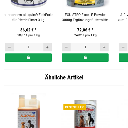
almapharm allequin® ZinkForte
EQUISTRO Excell E Powder
Alfa
für Pferde Eimer 3 kg
3000g Ergänzungsfuttermittel
zum Ei
für Pferde
86,62 €
*
72,06 €
*
28,87 € pro 1 kg
24,02 € pro 1 kg
Ähnliche Artikel
BESTSELLER