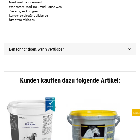
Nutritional Laboratories Ltd.
Wonastow Road, Industrial Estate West
, Vereinigtes Königreich,
kundenservice@nutrilabs.eu
https://nutrilabs.eu
Benachrichtigen, wenn verfügbar
Kunden kauften dazu folgende Artikel:
BES