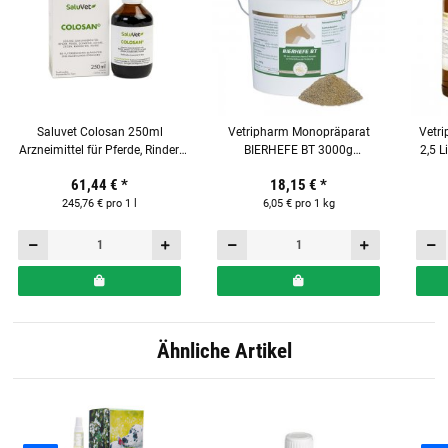
Saluvet Colosan 250ml
Vetripharm Monopräparat
Vetr
Arzneimittel für Pferde, Rinder,
BIERHEFE BT 3000g
2,5 L
Schweine, Schafe & Hunde
Einzelfuttermittel für Pferde
61,44 €
*
18,15 €
*
245,76 € pro 1 l
6,05 € pro 1 kg
Ähnliche Artikel