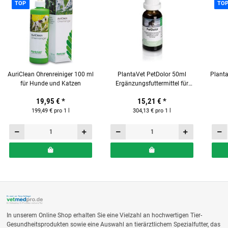
TOP
TO
AuriClean Ohrenreiniger 100 ml
PlantaVet PetDolor 50ml
Plant
für Hunde und Katzen
Ergänzungsfuttermittel für
Hunde
Ergä
19,95 €
*
15,21 €
*
199,49 € pro 1 l
304,13 € pro 1 l
In unserem Online Shop erhalten Sie eine Vielzahl an hochwertigen Tier-
Gesundheitsprodukten sowie eine Auswahl an tierärztlichem Spezialfutter, das