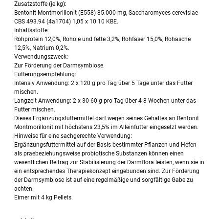
Zusatzstoffe (je kg):
Bentonit Montmorillonit (E558) 85.000 mg, Saccharomyces cerevisiae
CBS 493.94 (4a1704) 1,05 x 10 10 KBE.
Inhaltsstoffe:
Rohprotein 12,0%, Rohöle und fette 3,2%, Rohfaser 15,0%, Rohasche
12,5%, Natrium 0,2%.
Verwendungszweck:
Zur Förderung der Darmsymbiose.
Fütterungsempfehlung:
Intensiv Anwendung: 2 x 120 g pro Tag über 5 Tage unter das Futter
mischen.
Langzeit Anwendung: 2 x 30-60 g pro Tag über 4-8 Wochen unter das
Futter mischen.
Dieses Ergänzungsfuttermittel darf wegen seines Gehaltes an Bentonit
Montmorillonit mit höchstens 23,5% im Alleinfutter eingesetzt werden.
Hinweise für eine sachgerechte Verwendung:
Ergänzungsfuttermittel auf der Basis bestimmter Pflanzen und Hefen
als praebeziehungsweise probiotische Substanzen können einen
wesentlichen Beitrag zur Stabilisierung der Darmflora leisten, wenn sie in
ein entsprechendes Therapiekonzept eingebunden sind. Zur Förderung
der Darmsymbiose ist auf eine regelmäßige und sorgfältige Gabe zu
achten.
Eimer mit 4 kg Pellets.