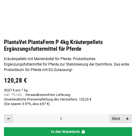
PlantaVet PlantaFerm P 4kg Kräuterpellets
Ergänzungsfuttermittel für Pferde
Kräuterpellets mit Mariendistel für Pferde. Probiotisches
Ergänzungsfuttermittel für Pferde zur Stabilisierung der Darmflora. Das erste
Probiotikum für Pferde mit EU-Zulassung!
120,28 €
30,07 € pro 1 kg
inkl. 7% USt. ,
Versandkostenfreie Lieferung
Unverbindliche Preisempfehlung des Herstellers
:
125,25 €
(Sie sparen
3.97%
, also
4,97 €
)
Stück
In den Warenkorb