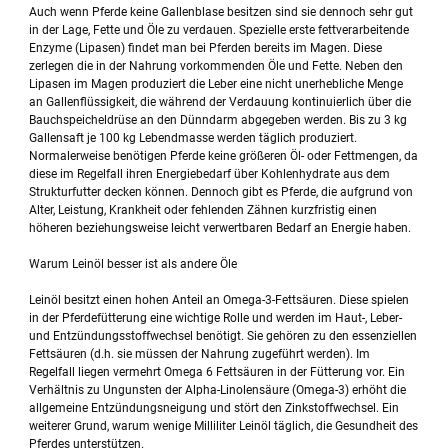
Auch wenn Pferde keine Gallenblase besitzen sind sie dennoch sehr gut
in der Lage, Fette und Öle zu verdauen. Spezielle erste fettverarbeitende
Enzyme (Lipasen) findet man bei Pferden bereits im Magen. Diese
zerlegen die in der Nahrung vorkommenden Öle und Fette. Neben den
Lipasen im Magen produziert die Leber eine nicht unerhebliche Menge
an Gallenflüssigkeit, die während der Verdauung kontinuierlich über die
Bauchspeicheldrüse an den Dünndarm abgegeben werden. Bis zu 3 kg
Gallensaft je 100 kg Lebendmasse werden täglich produziert.
Normalerweise benötigen Pferde keine größeren Öl- oder Fettmengen, da
diese im Regelfall ihren Energiebedarf über Kohlenhydrate aus dem
Strukturfutter decken können. Dennoch gibt es Pferde, die aufgrund von
Alter, Leistung, Krankheit oder fehlenden Zähnen kurzfristig einen
höheren beziehungsweise leicht verwertbaren Bedarf an Energie haben.
Warum Leinöl besser ist als andere Öle
Leinöl besitzt einen hohen Anteil an Omega-3-Fettsäuren. Diese spielen
in der Pferdefütterung eine wichtige Rolle und werden im Haut-, Leber-
und Entzündungsstoffwechsel benötigt. Sie gehören zu den essenziellen
Fettsäuren (d.h. sie müssen der Nahrung zugeführt werden). Im
Regelfall liegen vermehrt Omega 6 Fettsäuren in der Fütterung vor. Ein
Verhältnis zu Ungunsten der Alpha-Linolensäure (Omega-3) erhöht die
allgemeine Entzündungsneigung und stört den Zinkstoffwechsel. Ein
weiterer Grund, warum wenige Milliliter Leinöl täglich, die Gesundheit des
Pferdes unterstützen.