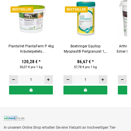
BESTSELLER
BESTSELLER
PlantaVet PlantaFerm P 4kg
Boehringer Equitop
ArthroC
Kräuterpellets
Myoplast® Perlgranulat 1,5
Eimer Er
Ergänzungsfuttermittel für
kg für Top-Muskelkraft bei
120,28 €
*
86,67 €
*
Pferde
Pferden
30,07 € pro 1 kg
57,78 € pro 1 kg
4
In unserem Online Shop erhalten Sie eine Vielzahl an hochwertigen Tier-