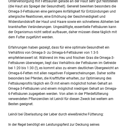
Unterversorgung mit Fettsäuren gerade an der Haut sehr gut feststellen
(die Haut als Spiegel der Gesundheit). Generell bewirken besonders die
Omega-3-Fettsäuren eine geringere Anfälligkeit für Entzündungen und
allergische Reaktionen, eine Erhöhung der Geschmeidigkeit und
Widerstandskraft der Haut und Haare sowie ein schnelleres Abheilen bei
krankhaften Veränderungen. Ungesättigte, essentielle Fettsäuren kann
der Organismus nicht selbst aufbauen, daher müssen diese täglich mit
dem Futter zugeführt werden.
Erfahrungen haben gezeigt, dass für eine optimale Gesundheit ein
Verhältnis von Omega-3- zu Omega-6-Fettsäuren von 1:3-5
empfehlenswert ist. Während im Heu und frischen Gras die Omega-3-
Fettsäuren überwiegen, liegt das Verhältnis der Fettsäuren im Getreide
bei 1:20 bis 1:30 (!), es kommt also zu einem deutlichen Übergewicht an
Omega-6-Fetten mit allen negativen Folgeerscheinungen. Daher sollte
besonders bei Pferden, die Kraftfutter erhalten, zur Optimierung des
Fettsäureprofils täglich ein Öl mit einem möglichst hohen Gehalt an
Omega-3-Fettsäuren und einem möglichst niedrigen Gehalt an Omega-
6-Fettsäuren zugegeben werden. Von allen in der Pferdefütterung
verwendeten Pflanzenölen ist Leinöl für diesen Zweck bei weitem am
Besten geeignet.
Leinöl bei Überlastung der Leber durch eiweißreiche Fütterung:
In der Regel benötigt ein Leistungspferd zur Deckung seines