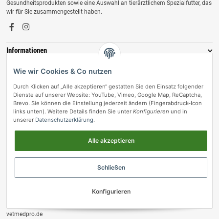
Gesundheitsprodukten sowie eine Auswahl an tierärztlichem Spezialfutter, das
wir für Sie zusammengestellt haben.
Informationen
Zahlungsmöglichkeiten
Wie wir Cookies & Co nutzen
Durch Klicken auf „Alle akzeptieren“ gestatten Sie den Einsatz folgender
Dienste auf unserer Website: YouTube, Vimeo, Google Map, ReCaptcha,
Brevo. Sie können die Einstellung jederzeit ändern (Fingerabdruck-Icon
links unten). Weitere Details finden Sie unter
Konfigurieren
und in
unserer
Datenschutzerklärung
.
Alle akzeptieren
Vertrag widerrufen
Schließen
© vetmedpro.de
• * Alle Preise inkl. gesetzlicher USt., zzgl.
Versand
.
Konfigurieren
Umsetzung durch Themeart
• Powered by
JTL-Shop
vetmedpro.de