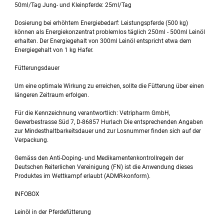
50ml/Tag Jung- und Kleinpferde: 25ml/Tag
Dosierung bei erhöhtem Energiebedarf: Leistungspferde (500 kg)
können als Energiekonzentrat problemlos täglich 250ml - 500ml Leinöl
erhalten. Der Energiegehalt von 300ml Leinöl entspricht etwa dem
Energiegehalt von 1 kg Hafer.
Fütterungsdauer
Um eine optimale Wirkung zu erreichen, sollte die Fütterung über einen
längeren Zeitraum erfolgen.
Für die Kennzeichnung verantwortlich: Vetripharm GmbH,
Gewerbestrasse Süd 7, D-86857 Hurlach Die entsprechenden Angaben
zur Mindesthaltbarkeitsdauer und zur Losnummer finden sich auf der
Verpackung.
Gemäss den Anti-Doping- und Medikamentenkontrollregeln der
Deutschen Reiterlichen Vereinigung (FN) ist die Anwendung dieses
Produktes im Wettkampf erlaubt (ADMR-konform).
INFOBOX
Leinöl in der Pferdefütterung