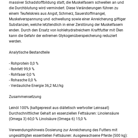
massiver Schadstoffbildung statt, die Muskelfasern schwellen an und
die Durchblutung wird vermindert. Diese Veränderungen führen zu
einem Teufelskreis aus Angst, Schmerz, Sauerstoffmangel,
Muskelverspannung und -schwellung sowie einer Anreicherung giftiger
Substanzen, welche letztendlich in einer Zerstörung der Muskelfasern
enden. Durch den Ersatz von kohlehydratreichem Kraftfutter mit Ölen
kann die Gefahr der extremen Glykogenüberspeicherung reduziert
werden.
Analytische Bestandteile
- Rohprotein 0,0 %
- Rohfett 99,9 %
- Rohfaser 0,0 %
- Rohasche 0,0 %
- Verdauliche Energie 36,2 MJ/kg
Zusammensetzung
Leinöl 100% (kaltgepresst aus diätetisch wertvoller Leinsaat)
Durchschnittlicher Gehalt an essenziellen Fettsäuren: Linolensäure
(Omega 3) 60,0 % Linolsäure (Omega 6) 15,0 %
Verwendungshinweis Dosierung zur Anreicherung des Futters mit
ungesättigten essentiellen Fettsäuren: Ausgewachsene Pferde (500 kg):