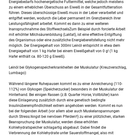
Energiebedarfs hochenergetische Futtermittel, welche jedoch meistens
zu einem erheblichen Überschuss an Eiweiß in der Gesamtfutterration
führen. Dieses überschüssige Eiweiß muss in der Leber verarbeitet und
entgiftet werden, wodurch die Leber permanent im Grenzbereich ihrer
Leistungsfähigkeit arbeitet. Kommt es dann zu einer weiteren
Inanspruchnahme des StoffwechselsZum Beispiel durch forcierte Arbeit
mit erhöhter Milchsäurenbildung (Laktat), ist eine effektive Entgiftung
des Organismus oder eine zusätzliche Energiebereitstellung nicht mehr
möglich. Der Energiegehalt von 300ml Leinöl entspricht in etwa dem
Energiegehalt von 1 kg Hafer bei einem Eiweißgehalt von 0 g! (1 kg
Hafer enthält ca. 80-120 g Eiweiß).
Leinöl bei Glykogenspeicherkrankheiten der Muskulatur (Kreuzverschlag,
Lumbago):
Während längerer Ruhepausen kommt es zu einer Anreicherung (110-
112%) von Glykogen (Speicherzucker) besonders in der Muskulatur der
Hinterhand. Bei einigen Rassen (z.B. Quarter Horse, Vollblüter) kann
diese Einlagerung zusätzlich durch eine genetisch bedingte
Insulinüberempfindlichkeit extrem angehoben werden. Kommt es nun
bei der folgenden Arbeit (vor allem aber auch Muskelanspannungen
durch Stress/Angst bei nervösen Pferden!!) zu einer plötzlichen, starken
Beanspruchung der Muskulatur, werden diese erhöhten
Kohlehydratspeicher schlagartig abgebaut. Dabei findet die
Verbrennung der Kohlehydrate unter Sauerstoffmangel, also mit