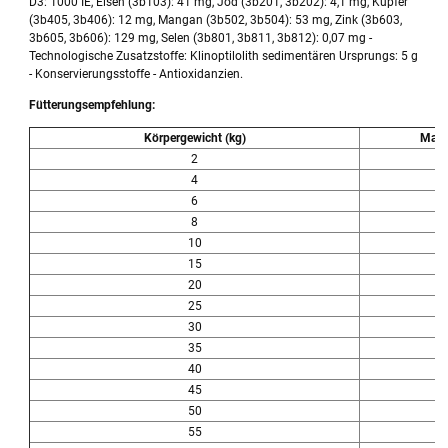
D3: 1000 IE, Eisen (3b103): 41 mg, Jod (3b201, 3b202): 4,1 mg, Kupfer
(3b405, 3b406): 12 mg, Mangan (3b502, 3b504): 53 mg, Zink (3b603,
3b605, 3b606): 129 mg, Selen (3b801, 3b811, 3b812): 0,07 mg -
Technologische Zusatzstoffe: Klinoptilolith sedimentären Ursprungs: 5 g
- Konservierungsstoffe - Antioxidanzien.
Fütterungsempfehlung:
Körpergewicht (kg)
Mage
2
5
4
8
6
1
8
1
10
1
15
2
20
2
25
3
30
3
35
4
40
4
45
5
50
5
55
6