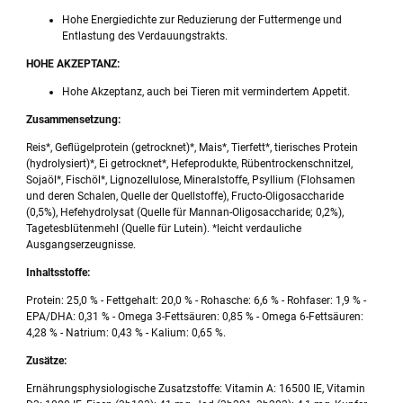
Hohe Energiedichte zur Reduzierung der Futtermenge und
Entlastung des Verdauungstrakts.
HOHE AKZEPTANZ:
Hohe Akzeptanz, auch bei Tieren mit vermindertem Appetit.
Zusammensetzung:
Reis*, Geflügelprotein (getrocknet)*, Mais*, Tierfett*, tierisches Protein
(hydrolysiert)*, Ei getrocknet*, Hefeprodukte, Rübentrockenschnitzel,
Sojaöl*, Fischöl*, Lignozellulose, Mineralstoffe, Psyllium (Flohsamen
und deren Schalen, Quelle der Quellstoffe), Fructo-Oligosaccharide
(0,5%), Hefehydrolysat (Quelle für Mannan-Oligosaccharide; 0,2%),
Tagetesblütenmehl (Quelle für Lutein). *leicht verdauliche
Ausgangserzeugnisse.
Inhaltsstoffe:
Protein: 25,0 % - Fettgehalt: 20,0 % - Rohasche: 6,6 % - Rohfaser: 1,9 % -
EPA/DHA: 0,31 % - Omega 3-Fettsäuren: 0,85 % - Omega 6-Fettsäuren:
4,28 % - Natrium: 0,43 % - Kalium: 0,65 %.
Zusätze:
Ernährungsphysiologische Zusatzstoffe: Vitamin A: 16500 IE, Vitamin