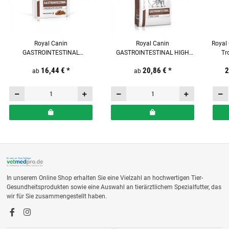
Royal Canin
Royal Canin
Royal
GASTROINTESTINAL
GASTROINTESTINAL HIGH
Tr
MODERATE CALORIE Feine
FIBRE Trockenfutter für Hunde
16,44 €
*
20,86 €
*
2
Stückchen in Soße
ab
ab
Frischebeutel für Katzen
In unserem Online Shop erhalten Sie eine Vielzahl an hochwertigen Tier-
Gesundheitsprodukten sowie eine Auswahl an tierärztlichem Spezialfutter, das
wir für Sie zusammengestellt haben.