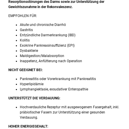
Resorptionsstörungen des Darms sowie zur Unterstützung der
Gewichtszunahme in der Rekonvaleszenz.
EMPFOHLEN FÜR:
Akute und chronische Diarrhö
Gastritis
Entzündliche Darmerkrankung (IBD)
Kolitis
Exokrine Pankreasinsuffizienz (EPI)
Dysbakterie
Maldigestion/Malabsorption
Inappetenz, Anfütterung nach Operation
NICHT GEEIGNET BEI:
Pankreatitis oder Vorerkrankung mit Pankreatitis
Hyperlipidämie
Lymphangiektasie, exsudativer Enteropathie
UNTERSTÜTZT DIE VERDAUUNG:
Hochverdauliche Rezeptur mit ausgewogenem Fasergehalt, inkl.
präbiotischer Fasern zur Unterstützung einer gesunden
Verdauung.
HOHER ENERGIEGEHALT: