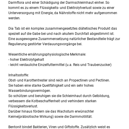
Darmflora und einer Schädigung der Darmschleimhaut einher. So
kommt es zu einem Flüssigkeits- und Elektrolytverlust sowie zu einer
Unterversorgung mit Energie, da Nährstoffe nicht mehr aufgenommen
werden.
Dia Tab ist ein komplex zusammengesetztes diätetisches Produkt das
speziell auf die Gabe bei und nach akutem Durchfall abgestimmt ist.
Eine ausgewogene Zusammensetzung natürlicher Bestandteile trägt zur
Regulierung gestörter Verdauungsvorgänge bei.
Wesentliche ernährungsphysiologische Merkmale:
- hoher Elektrolytgehalt
- leicht verdauliche Einzelfuttermittel (u.a. Reis und Traubenzucker)
Inhaltsstoffe:
Obst- und Karottentrester sind reich an Propectinen und Pectinen.
Sie haben eine starke Quellfähigkeit und ein sehr hohes
Wasserbindungsvermögen.
So schützen und beruhigen sie die Schleimhaut durch Gelbildung,
verbessern die Kotbeschaffenheit und verhindern starken
Flüssigkeitsverlust.
Darüber hinaus fördern sie das Wachstum erwünschter
Keime(präbiotische Wirkung) sowie die Darmmotilität.
Bentonit bindet Bakterien, Viren und Giftstoffe. Zusätzlich weist es