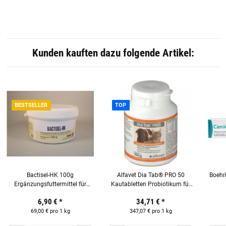
Kunden kauften dazu folgende Artikel:
BESTSELLER
TOP
Bactisel-HK 100g
Alfavet Dia Tab® PRO 50
Boehr
Ergänzungsfuttermittel für
Kautabletten Probiotikum für
Hunde und Katzen
Hunde und Katzen
Ergä
6,90 €
*
34,71 €
*
69,00 € pro 1 kg
347,07 € pro 1 kg