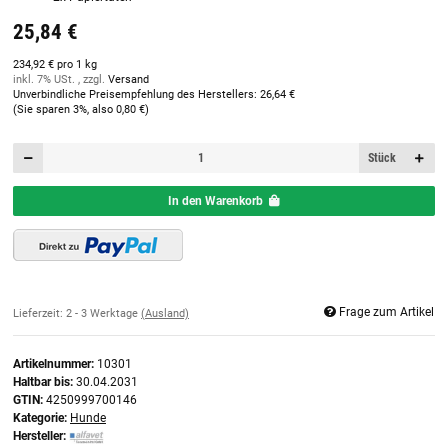
25,84 €
234,92 € pro 1 kg
inkl. 7% USt. , zzgl.
Versand
Unverbindliche Preisempfehlung des Herstellers
:
26,64 €
(Sie sparen
3%
, also
0,80 €
)
Stück
In den Warenkorb
Frage zum Artikel
Lieferzeit:
2 - 3 Werktage
(Ausland)
Artikelnummer:
10301
Haltbar bis:
30.04.2031
GTIN:
4250999700146
Kategorie:
Hunde
Hersteller: