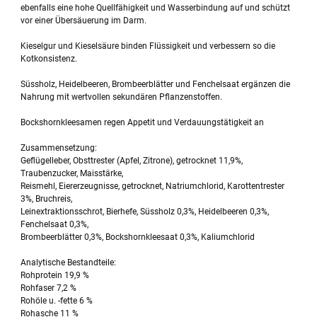
ebenfalls eine hohe Quellfähigkeit und Wasserbindung auf und schützt
vor einer Übersäuerung im Darm.
Kieselgur und Kieselsäure binden Flüssigkeit und verbessern so die
Kotkonsistenz.
Süssholz, Heidelbeeren, Brombeerblätter und Fenchelsaat ergänzen die
Nahrung mit wertvollen sekundären Pflanzenstoffen.
Bockshornkleesamen regen Appetit und Verdauungstätigkeit an
Zusammensetzung:
Geflügelleber, Obsttrester (Apfel, Zitrone), getrocknet 11,9%,
Traubenzucker, Maisstärke,
Reismehl, Eiererzeugnisse, getrocknet, Natriumchlorid, Karottentrester
3%, Bruchreis,
Leinextraktionsschrot, Bierhefe, Süssholz 0,3%, Heidelbeeren 0,3%,
Fenchelsaat 0,3%,
Brombeerblätter 0,3%, Bockshornkleesaat 0,3%, Kaliumchlorid
Analytische Bestandteile:
Rohprotein 19,9 %
Rohfaser 7,2 %
Rohöle u. -fette 6 %
Rohasche 11 %