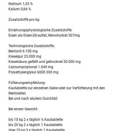
Natrium 1,33 %
Kalium 0,66 %
Zusatzstoffe pro kg:
Ernährungsphysiologische Zusatzstoffe:
Eisen als Eisen-(II)-sulfat, Monohydrat 507mg
Technologische Zusatzstoffe:
Bentonit 6.100 mg
Kieselgur 25.000 mg
Kieselsäure, gefällt und getrocknet 30.000 mg
Calciumpropionat 1.049 mg
Polyethylenglykol 6000 300 mg
Fütterungsempfehlung:
Kautablette zur einzelnen Gabe oder zur Verfütterung mit den
Mahlzeiten.
Bei und nach akutem Durchfall:
Bei einem Gewicht:
bis 10 kg 2 x täglich ½ Kautablette
bis 20 kg 2 x täglich 1 Kautablette
über 20 kg 3 x täglich 1 Kautablette