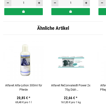
Ähnliche Artikel
Alfavet Alfa-Lotion 300ml für
Alfavet ReConvales® Power 2x
Alfa
Pferde
70g Diät-
Pfle
Ergänzungsfuttermittel für
20,85 €
*
22,66 €
*
Katzen & Hunde
69,48 € pro 1 l
161,85 € pro 1 kg