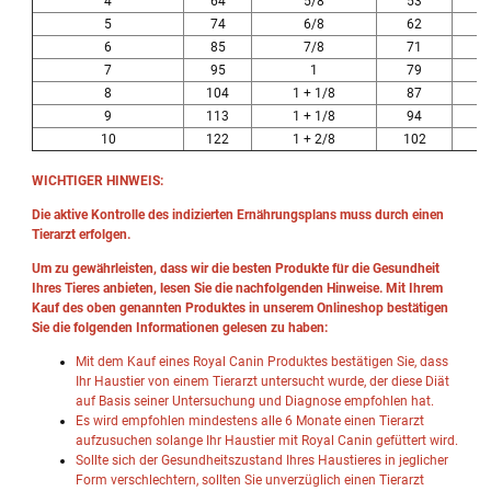
4
64
5/8
53
5
74
6/8
62
6
85
7/8
71
7
95
1
79
8
104
1 + 1/8
87
9
113
1 + 1/8
94
10
122
1 + 2/8
102
WICHTIGER HINWEIS:
Die aktive Kontrolle des indizierten Ernährungsplans muss durch einen
Tierarzt erfolgen.
Um zu gewährleisten, dass wir die besten Produkte für die Gesundheit
Ihres Tieres anbieten, lesen Sie die nachfolgenden Hinweise. Mit Ihrem
Kauf des oben genannten Produktes in unserem Onlineshop bestätigen
Sie die folgenden Informationen gelesen zu haben:
Mit dem Kauf eines Royal Canin Produktes bestätigen Sie, dass
Ihr Haustier von einem Tierarzt untersucht wurde, der diese Diät
auf Basis seiner Untersuchung und Diagnose empfohlen hat.
Es wird empfohlen mindestens alle 6 Monate einen Tierarzt
aufzusuchen solange Ihr Haustier mit Royal Canin gefüttert wird.
Sollte sich der Gesundheitszustand Ihres Haustieres in jeglicher
Form verschlechtern, sollten Sie unverzüglich einen Tierarzt