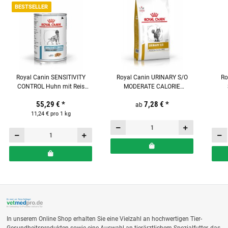
BESTSELLER
Royal Canin SENSITIVITY
Royal Canin URINARY S/O
Ro
CONTROL Huhn mit Reis
MODERATE CALORIE
(Chicken & Rice) Mousse 12 x
Trockenfutter für Katzen
Trock
55,29 €
*
7,28 €
*
410 g Nassfutter für Hunde
ab
11,24 € pro 1 kg
In unserem Online Shop erhalten Sie eine Vielzahl an hochwertigen Tier-
Gesundheitsprodukten sowie eine Auswahl an tierärztlichem Spezialfutter, das