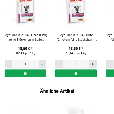
Royal Canin RENAL Fisch (Fish)
Royal Canin RENAL Huhn
Royal
feine Stückchen in Soße
(Chicken) feine Stückchen in
fe
Frischebeutel 12 x 85g für
Soße Frischebeutel 12 x 85g für
Fri
18,50 €
*
18,50 €
*
Katzen
Katzen
18,14 € pro 1 kg
18,14 € pro 1 kg
Ähnliche Artikel