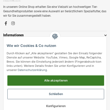
In unserem Online Shop erhalten Sie eine Vielzahl an hochwertigen Tier-
Gesundheitsprodukten sowie eine Auswahl an tierärztlichem Spezialfutter, das
wir für Sie zusammengestellt haben.
Informationen
Zahlungsmöglichkeiten
Wie wir Cookies & Co nutzen
Durch Klicken auf „Alle akzeptieren“ gestatten Sie den Einsatz folgender
Dienste auf unserer Website: YouTube, Vimeo, Google Map, ReCaptcha,
Brevo. Sie können die Einstellung jederzeit ändern (Fingerabdruck-Icon
links unten). Weitere Details finden Sie unter
Konfigurieren
und in
unserer
Datenschutzerklärung
.
Alle akzeptieren
Vertrag widerrufen
Schließen
© vetmedpro.de
• * Alle Preise inkl. gesetzlicher USt., zzgl.
Versand
.
Konfigurieren
Umsetzung durch Themeart
• Powered by
JTL-Shop