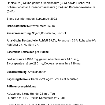
Linolsäure (LA) und gamma-Linolensäure (GLA), sowie Fischöl mit
hohem Gehalt an Eicosapentaensäure (EPA) und Docosahexaensäure
(DHA).
Stand der Information: September 2022
Handelsformen:
Nettovolumen: 250 ml
Zusammensetzung:
Sojaöl, Borretschöl, Fischöl.
Analytische Bestandteile:
Rohfett 99,6%, Rohprotein 0,3%, Rohasche 0%,
Rohfaser 0%, Natrium 0%.
Essentielle Fettsäuren pro 100 ml:
cis-Linolsäure 49940 mg, gamma-Linolensäure 1470 mg,
Eicosapentaensäure 290 mg, Docosahexaensäure 180 mg.
Zusatzstoffe/kg:
Antioxidantien.
Lagerungshinweis:
Unter 25°C lagern. Vor Licht schützen.
Fütterungsempfehlung:
Katzen und kleine Hunde: 2,5 ml / Tag.
Hunde: 5 ml / 10 – 20 kg Körpergewicht / Tag.