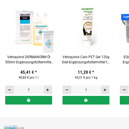
TO
Vetoquinol DERMANORM Öl
Vetoquinol Calo PET Gel 120g
EQU
500ml Ergänzungsfuttermittel
Diät-Ergänzungsfuttermittel für
Ergä
für Pferde
Hunde und Katzen
45,41 €
*
11,20 €
*
90,83 € pro 1 l
93,31 € pro 1 kg