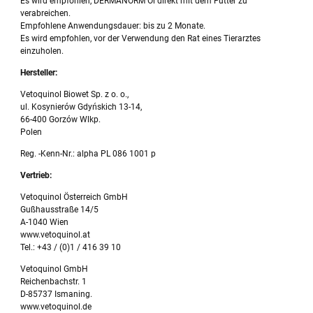
Es wird empfohlen, DERMANORM Öl direkt mit dem Futter zu
verabreichen.
Empfohlene Anwendungsdauer: bis zu 2 Monate.
Es wird empfohlen, vor der Verwendung den Rat eines Tierarztes
einzuholen.
Hersteller:
Vetoquinol Biowet Sp. z o. o.,
ul. Kosynierów Gdyńskich 13-14,
66-400 Gorzów Wlkp.
Polen
Reg. -Kenn-Nr.: alpha PL 086 1001 p
Vertrieb:
Vetoquinol Österreich GmbH
Gußhausstraße 14/5
A-1040 Wien
www.vetoquinol.at
Tel.: +43 / (0)1 / 416 39 10
Vetoquinol GmbH
Reichenbachstr. 1
D-85737 Ismaning.
www.vetoquinol.de