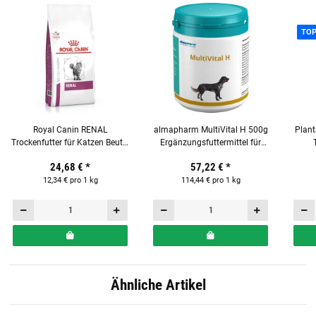
TO
Royal Canin RENAL
almapharm MultiVital H 500g
Plan
Trockenfutter für Katzen Beutel
Ergänzungsfuttermittel für
2 kg
Hunde mit Vitalstoffen
24,68 €
*
57,22 €
*
12,34 € pro 1 kg
114,44 € pro 1 kg
Ähnliche Artikel