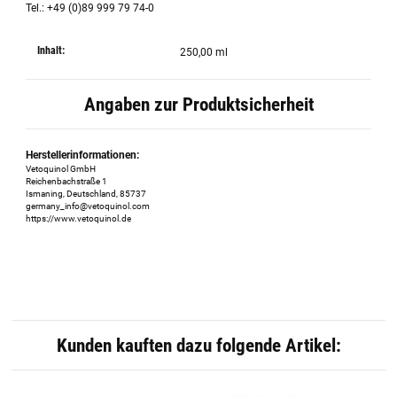
Tel.: +49 (0)89 999 79 74-0
Inhalt:
250,00 ml
Angaben zur Produktsicherheit
Herstellerinformationen:
Vetoquinol GmbH
Reichenbachstraße 1
Ismaning, Deutschland, 85737
germany_info@vetoquinol.com
https://www.vetoquinol.de
Kunden kauften dazu folgende Artikel: