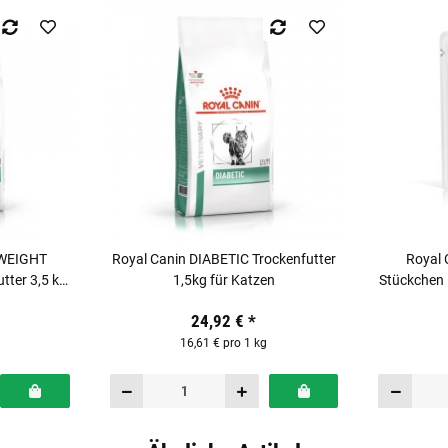
 WEIGHT
Royal Canin DIABETIC Trockenfutter
Royal 
ter 3,5 kg
1,5kg für Katzen
Stückchen 
24,92 €
*
16,61 € pro 1 kg