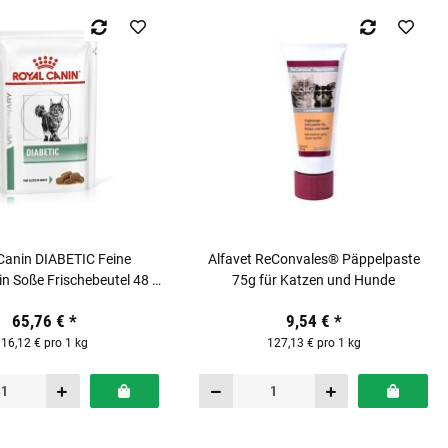
Canin DIABETIC Feine
Alfavet ReConvales® Päppelpaste
in Soße Frischebeutel 48 x
75g für Katzen und Hunde
85g für Katzen
65,76 €
*
9,54 €
*
16,12 € pro 1 kg
127,13 € pro 1 kg