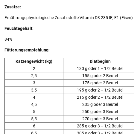
Zusätze:
Ernährungsphysiologische Zusatzstoffe Vitamin D3 235 IE, E1 (Eisen) 
Feuchtegehalt:
84%
Fütterungsempfehlung:
Katzengewicht (kg)
Diätbeginn
2
130 g oder 1 + 1/2 Beutel
2,5
155 g oder 2 Beutel
3
175 g oder 2 Beutel
3,5
195 g oder 2 + 1/2 Beutel
4
215 g oder 2 + 1/2 Beutel
4,5
235 g oder 3 Beutel
5
250 g oder 3 Beutel
5,5
270 g oder 3 Beutel
6
285 g oder 3 + 1/2 Beutel
6,5
305 g oder 3 + 1/2 Beutel