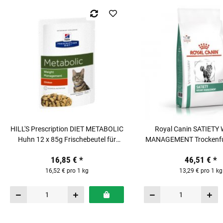
HILL'S Prescription DIET METABOLIC
Royal Canin SATIETY
Huhn 12 x 85g Frischebeutel für
MANAGEMENT Trockenfut
Katzen
für Katzen
16,85 €
*
46,51 €
*
16,52 € pro 1 kg
13,29 € pro 1 kg