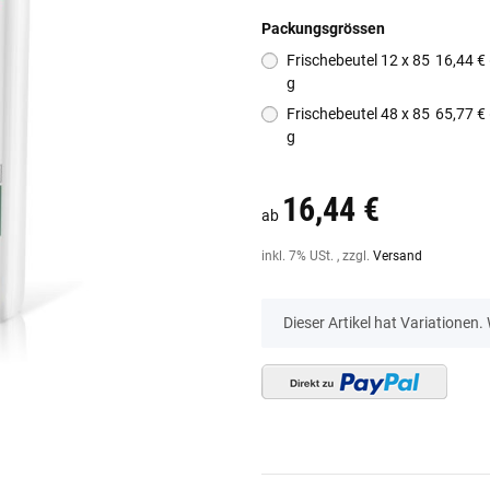
Packungsgrössen
Frischebeutel 12 x 85
16,44 € 
g
Frischebeutel 48 x 85
65,77 € 
g
16,44 €
ab
inkl. 7% USt. , zzgl.
Versand
x
Dieser Artikel hat Variationen.