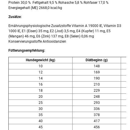
Protein 30,0 % Fettgehalt 9,5 % Rohasche 5,8 % Rohfaser 17,0 %
Energiegehalt (ME) 2668,0 kcal/kg
Zusätze:
Ernährungsphysiologische Zusatzstoffe Vitamin A 19000 IE, Vitamin D3
1000 IE, E1 (Eisen) 35 mg, E2 (Jod) 3,5 mg, E4 (Kupfer) 11 mg, E5
(Mangan) 46 mg, E6 (Zink) 137 mg, E8 (Selen) 0,06 mg
Konservierungsstoffe Antioxidanzien
Fütterungsempfehlung:
Hundegewicht (kg)
Diätbeginn (g)
10
148
12
169
14
190
16
210
18
229
20
248
25
293
30
336
35
378
40
417
45
456