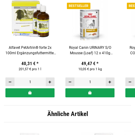
BESTSELLER
BES
Alfavet PetArtrin® forte 2x
Royal Canin URINARY S/O
Roy
100ml Ergänzungsfuttermittel
Mousse (Loaf) 12 x 410g
CO
für Hunde und Katzen
Nassfutter für Hunde
(Chic
40,31 €
*
49,47 €
*
410 
201,57 € pro 1 l
10,05 € pro 1 kg
Ähnliche Artikel