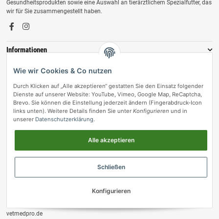
Gesundheitsprodukten sowie eine Auswahl an tierärztlichem Spezialfutter, das
wir für Sie zusammengestellt haben.
Informationen
Zahlungsmöglichkeiten
Wie wir Cookies & Co nutzen
Durch Klicken auf „Alle akzeptieren“ gestatten Sie den Einsatz folgender
Dienste auf unserer Website: YouTube, Vimeo, Google Map, ReCaptcha,
Brevo. Sie können die Einstellung jederzeit ändern (Fingerabdruck-Icon
links unten). Weitere Details finden Sie unter
Konfigurieren
und in
unserer
Datenschutzerklärung
.
Alle akzeptieren
Vertrag widerrufen
Schließen
© vetmedpro.de
• * Alle Preise inkl. gesetzlicher USt., zzgl.
Versand
.
Konfigurieren
Umsetzung durch Themeart
• Powered by
JTL-Shop
vetmedpro.de