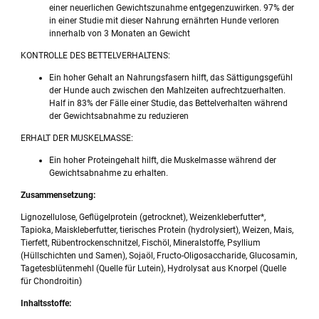
einer neuerlichen Gewichtszunahme entgegenzuwirken. 97% der
in einer Studie mit dieser Nahrung ernährten Hunde verloren
innerhalb von 3 Monaten an Gewicht
KONTROLLE DES BETTELVERHALTENS:
Ein hoher Gehalt an Nahrungsfasern hilft, das Sättigungsgefühl
der Hunde auch zwischen den Mahlzeiten aufrechtzuerhalten.
Half in 83% der Fälle einer Studie, das Bettelverhalten während
der Gewichtsabnahme zu reduzieren
ERHALT DER MUSKELMASSE:
Ein hoher Proteingehalt hilft, die Muskelmasse während der
Gewichtsabnahme zu erhalten.
Zusammensetzung:
Lignozellulose, Geflügelprotein (getrocknet), Weizenkleberfutter*,
Tapioka, Maiskleberfutter, tierisches Protein (hydrolysiert), Weizen, Mais,
Tierfett, Rübentrockenschnitzel, Fischöl, Mineralstoffe, Psyllium
(Hüllschichten und Samen), Sojaöl, Fructo-Oligosaccharide, Glucosamin,
Tagetesblütenmehl (Quelle für Lutein), Hydrolysat aus Knorpel (Quelle
für Chondroitin)
Inhaltsstoffe: