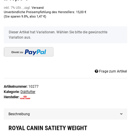
inkl. 7% USt. , zzgl.
Versand
Unverbindliche Preisempfehlung des Herstellers
:
15,00 €
(Sie sparen
9.8%
, also
1,47 €
)
x
Dieser Artikel hat Variationen. Wählen Sie bitte die gewünschte
Variation aus.
Frage zum Artikel
Artikelnummer:
10277
Kategorie:
Diätfutter
Hersteller:
Beschreibung
ROYAL CANIN SATIETY WEIGHT