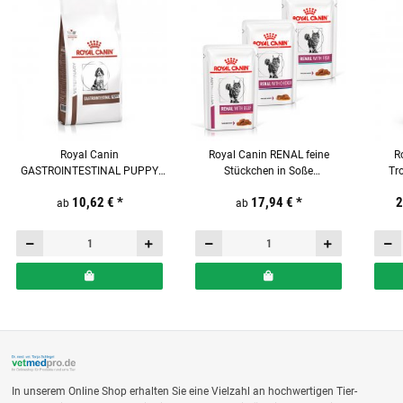
Royal Canin
Royal Canin RENAL feine
R
GASTROINTESTINAL PUPPY
Stückchen in Soße
Tr
Trockenfutter für Hunde
Frischebeutel für Katzen
10,62 €
*
17,94 €
*
2
ab
ab
In unserem Online Shop erhalten Sie eine Vielzahl an hochwertigen Tier-