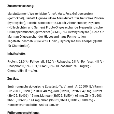
Zusammensetzung:
Maisfuttermehl, Weizenkleberfutter*, Mais, Reis, Geflügelprotein
(getrocknet), Tierfett, Lignozellulose, Maiskleberfutter, tierisches Protein
(hydrolysiert), Fischöl, Mineralstoffe, Sojaöl, Zichorienfaser, Psyllium
(Hüllschichten und Samen), Fructo-Oligosaccharide, Neuseeländische
Grünlippenmuschel, getrocknet (GLM 0,3 %), Hefehydrolysat (Quelle für
Mannan-Oligosaccharide), Glucosamin aus Fermentation,
Tagetesblütenmehl (Quelle für Lutein), Hydrolysat aus Knorpel (Quelle
für Chondroitin).
Inhaltsstoffe:
Protein: 28,0 % - Fettgehalt: 15,0 % - Rohasche: 5,8 % - Rohfaser: 4,8 % -
Phosphor: 0,6 % - EPA/DHA: 0,8 % - Glucosamin: 995 mg/kg -
Chondroitin: 5 mg/kg.
Zusätze:
Ernährungsphysiologische Zusatzstoffe: Vitamin A: 20500 IE, Vitamin
D3: 700 IE, Eisen (3b103): 48 mg, Jod (3b201, 3b202): 4,8 mg, Kupfer
(3b405, 3b406): 15 mg, Mangan (3b502, 3b504): 63 mg, Zink (3b603,
3b605, 3b606): 141 mg, Selen (3b801, 3b811, 3b812): 0,09 mg -
Konservierungsstoffe - Antioxidanzien.
Fütterungsempfehlung: