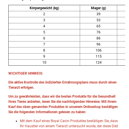
Körpergewicht (kg)
Mager (g)
2
39
3
53
4
65
5
76
6
86
7
96
8
106
9
115
10
124
WICHTIGER HINWEIS:
Die aktive Kontrolle des indizierten Ernährungsplans muss durch einen
Tierarzt erfolgen.
Um zu gewährleisten, dass wir die besten Produkte für die Gesundheit
Ihres Tieres anbieten, lesen Sie die nachfolgenden Hinweise. Mit Ihrem
Kauf des oben genannten Produktes in unserem Onlineshop bestätigen
Sie die folgenden Informationen gelesen zu haben:
Mit dem Kauf eines Royal Canin Produktes bestätigen Sie, dass
Ihr Haustier von einem Tierarzt untersucht wurde, der diese Diät