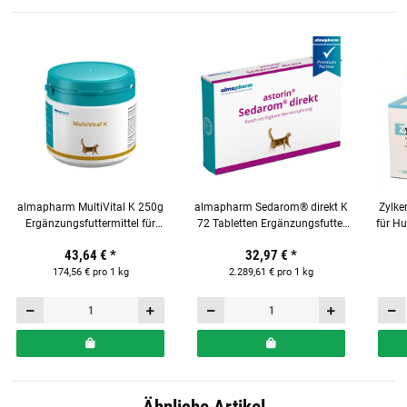
almapharm MultiVital K 250g
almapharm Sedarom® direkt K
Zylke
Ergänzungsfuttermittel für
72 Tabletten Ergänzungsfutter
für H
Katzen
für Katzen
43,64 €
*
32,97 €
*
174,56 € pro 1 kg
2.289,61 € pro 1 kg
Ähnliche Artikel