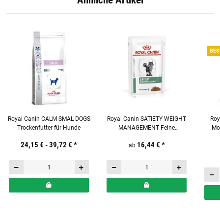
BES
Royal Canin CALM SMAL DOGS
Royal Canin SATIETY WEIGHT
Roy
Trockenfutter für Hunde
MANAGEMENT Feine
Mou
Stückchen in Soße
N
24,15 € -
39,72 €
*
16,44 €
*
Frischebeutel für Katzen
ab