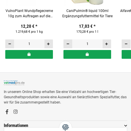
VulnoPlant Wundpflegecreme
CaniPulmin® liquid 100ml
Alfave
10g zum Auftragen auf die
Ergänzungsfuttermittel für Tiere
Haut für Tiere
Ergä
12,20 €
*
17,03 €
*
1.219,68 € pro 1 kg
170,28 € pro 1 l
In unserem Online Shop erhalten Sie eine Vielzahl an hochwertigen Tier-
Gesundheitsprodukten sowie eine Auswahl an tierärztlichem Spezialfutter, das
wir für Sie zusammengestellt haben.
Informationen