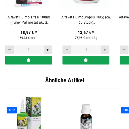
Alfavet Pulmo alfa® 100ml
Alfavet PulmoDrops® 180g (ca.
Alfave
(früher Pulmostat akut)
60 Stück)
Ergänzungsfuttermittel für
Ergänzungsfuttermittel für
Meers
18,97 €
*
13,67 €
*
Hunde
Hunde
189,73 € pro 1 l
75,93 € pro 1 kg
Ähnliche Artikel
TOP
TO