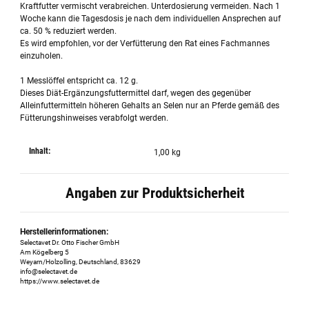
Kraftfutter vermischt verabreichen. Unterdosierung vermeiden. Nach 1
Woche kann die Tagesdosis je nach dem individuellen Ansprechen auf
ca. 50 % reduziert werden.
Es wird empfohlen, vor der Verfütterung den Rat eines Fachmannes
einzuholen.
1 Messlöffel entspricht ca. 12 g.
Dieses Diät-Ergänzungsfuttermittel darf, wegen des gegenüber
Alleinfuttermitteln höheren Gehalts an Selen nur an Pferde gemäß des
Fütterungshinweises verabfolgt werden.
Inhalt:
1,00 kg
Angaben zur Produktsicherheit
Herstellerinformationen:
Selectavet Dr. Otto Fischer GmbH
Am Kögelberg 5
Weyarn/Holzolling, Deutschland, 83629
info@selectavet.de
https://www.selectavet.de