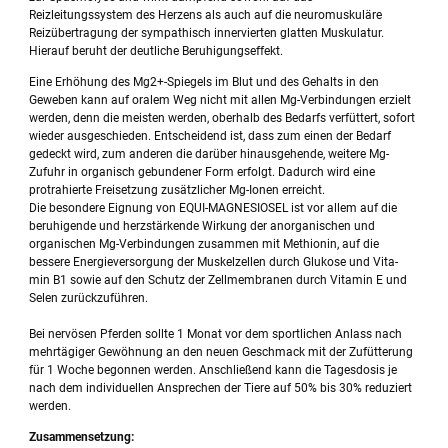
Reizleitungssystem des Herzens als auch auf die neuromuskuläre
Reizübertragung der sympathisch innervierten glatten Muskulatur.
Hierauf beruht der deutliche Beruhigungseffekt.
Eine Erhöhung des Mg2+-Spiegels im Blut und des Gehalts in den
Geweben kann auf oralem Weg nicht mit allen Mg-Verbindungen erzielt
werden, denn die meisten werden, oberhalb des Bedarfs verfüttert, sofort
wieder ausgeschieden. Entscheidend ist, dass zum einen der Bedarf
gedeckt wird, zum anderen die darüber hinausgehende, weitere Mg-
Zufuhr in organisch gebundener Form erfolgt. Dadurch wird eine
protrahierte Freisetzung zusätzlicher Mg-Ionen erreicht.
Die besondere Eignung von EQUI-MAGNESIOSEL ist vor allem auf die
beruhigende und herzstärkende Wirkung der anorganischen und
organischen Mg-Verbindungen zusammen mit Methionin, auf die
bessere Energieversorgung der Muskelzellen durch Glukose und Vita-
min B1 sowie auf den Schutz der Zellmembranen durch Vitamin E und
Selen zurückzuführen.
Bei nervösen Pferden sollte 1 Monat vor dem sportlichen Anlass nach
mehrtägiger Gewöhnung an den neuen Geschmack mit der Zufütterung
für 1 Woche begonnen werden. Anschließend kann die Tagesdosis je
nach dem individuellen Ansprechen der Tiere auf 50% bis 30% reduziert
werden.
Zusammensetzung: