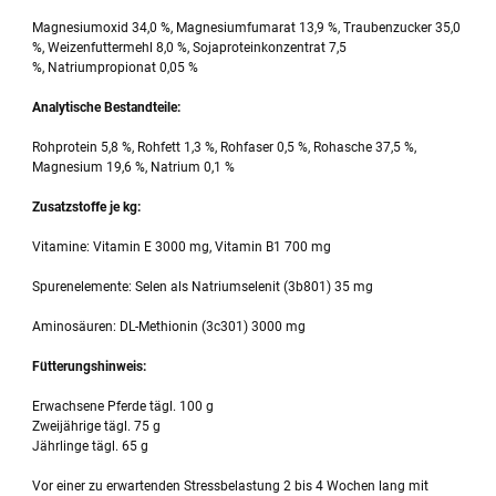
Magnesiumoxid 34,0 %, Magnesiumfumarat 13,9 %, Traubenzucker 35,0
%, Weizenfuttermehl 8,0 %, Sojaproteinkonzentrat 7,5
%, Natriumpropionat 0,05 %
Analytische Bestandteile:
Rohprotein 5,8 %, Rohfett 1,3 %, Rohfaser 0,5 %, Rohasche 37,5 %,
Magnesium 19,6 %, Natrium 0,1 %
Zusatzstoffe je kg:
Vitamine: Vitamin E 3000 mg, Vitamin B1 700 mg
Spurenelemente:
Selen als Natriumselenit (3b801) 35 mg
Aminosäuren: DL-Methionin (3c301) 3000 mg
Fütterungshinweis:
Erwachsene Pferde tägl. 100 g
Zweijährige tägl. 75 g
Jährlinge tägl. 65 g
Vor einer zu erwartenden Stressbelastung 2 bis 4 Wochen lang mit