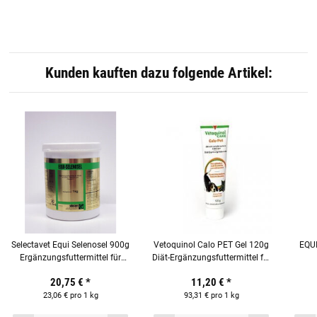
Kunden kauften dazu folgende Artikel:
Selectavet Equi Selenosel 900g
Vetoquinol Calo PET Gel 120g
EQU
Ergänzungsfuttermittel für
Diät-Ergänzungsfuttermittel für
Pferde
Hunde und Katzen
Ergä
20,75 €
*
11,20 €
*
23,06 € pro 1 kg
93,31 € pro 1 kg