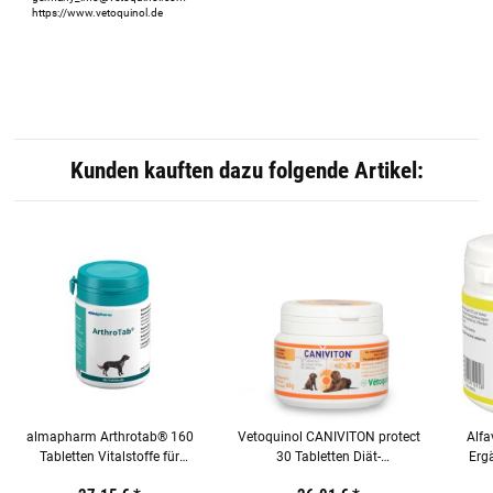
https://www.vetoquinol.de
Kunden kauften dazu folgende Artikel:
almapharm Arthrotab® 160
Vetoquinol CANIVITON protect
Alfa
Tabletten Vitalstoffe für
30 Tabletten Diät-
Ergä
gesunde Gelenke für Hunde
Ergänzungsfuttermittel für