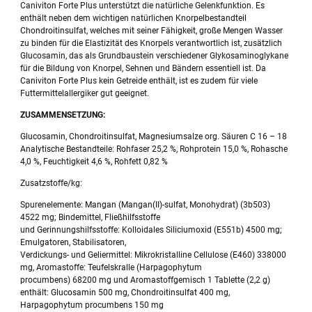
Caniviton Forte Plus unterstützt die natürliche Gelenkfunktion. Es
enthält neben dem wichtigen natürlichen Knorpelbestandteil
Chondroitinsulfat, welches mit seiner Fähigkeit, große Mengen Wasser
zu binden für die Elastizität des Knorpels verantwortlich ist, zusätzlich
Glucosamin, das als Grundbaustein verschiedener Glykosaminoglykane
für die Bildung von Knorpel, Sehnen und Bändern essentiell ist. Da
Caniviton Forte Plus kein Getreide enthält, ist es zudem für viele
Futtermittelallergiker gut geeignet.
ZUSAMMENSETZUNG:
Glucosamin, Chondroitinsulfat, Magnesiumsalze org. Säuren C 16 – 18
Analytische Bestandteile: Rohfaser 25,2 %, Rohprotein 15,0 %, Rohasche
4,0 %, Feuchtigkeit 4,6 %, Rohfett 0,82 %
Zusatzstoffe/kg:
Spurenelemente: Mangan (Mangan(II)-sulfat, Monohydrat) (3b503)
4522 mg; Bindemittel, Fließhilfsstoffe
und Gerinnungshilfsstoffe: Kolloidales Siliciumoxid (E551b) 4500 mg;
Emulgatoren, Stabilisatoren,
Verdickungs- und Geliermittel: Mikrokristalline Cellulose (E460) 338000
mg, Aromastoffe: Teufelskralle (Harpagophytum
procumbens) 68200 mg und Aromastoffgemisch 1 Tablette (2,2 g)
enthält: Glucosamin 500 mg, Chondroitinsulfat 400 mg,
Harpagophytum procumbens 150 mg