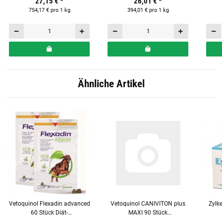
27,15 €
*
26,01 €
*
Hunde und Katzen
754,17 € pro 1 kg
394,01 € pro 1 kg
Ähnliche Artikel
Vetoquinol Flexadin advanced
Vetoquinol CANIVITON plus
Zylk
60 Stück Diät-
MAXI 90 Stück
Ergänzungsfuttermittel für
Ergänzungsfuttermittel für