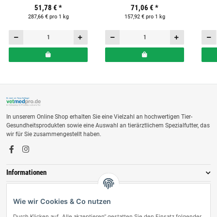
51,78 €
*
71,06 €
*
Hunde
Hunde
287,66 € pro 1 kg
157,92 € pro 1 kg
In unserem Online Shop erhalten Sie eine Vielzahl an hochwertigen Tier-
Gesundheitsprodukten sowie eine Auswahl an tierärztlichem Spezialfutter, das
wir für Sie zusammengestellt haben.
Informationen
Zahlungsmöglichkeiten
Wie wir Cookies & Co nutzen
Durch Klicken auf „Alle akzeptieren“ gestatten Sie den Einsatz folgender