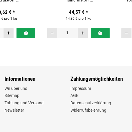
ralstoff-
Mineralstoff-
100
ermittel für Pferde
Ergänzungsfuttermittel für Pferde
0,62 €
*
44,57 €
*
 € pro 1 kg
14,86 € pro 1 kg
Informationen
Zahlungsmöglichkeiten
Wir über uns
Impressum
Sitemap
AGB
Zahlung und Versand
Datenschutzerklärung
Newsletter
Widerrufsbelehrung