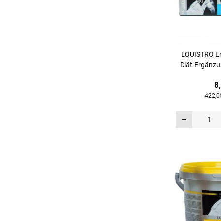
EQUISTRO En
Diät-Ergänzun
8
422,0