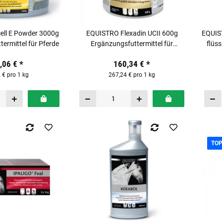
ell E Powder 3000g
EQUISTRO Flexadin UCII 600g
EQUIS
ermittel für Pferde
Ergänzungsfuttermittel für
flüs
beanspruchte Pferde
,06 €
*
160,34 €
*
 € pro 1 kg
267,24 € pro 1 kg
TO