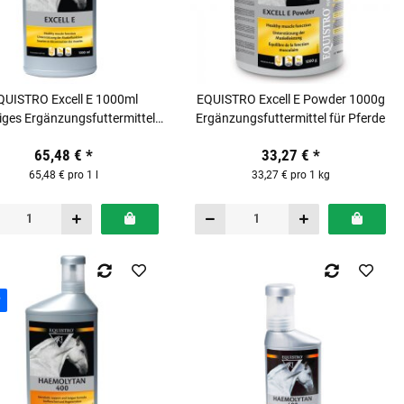
QUISTRO Excell E 1000ml
EQUISTRO Excell E Powder 1000g
siges Ergänzungsfuttermittel
Ergänzungsfuttermittel für Pferde
für Pferde
65,48 €
*
33,27 €
*
65,48 € pro 1 l
33,27 € pro 1 kg
P