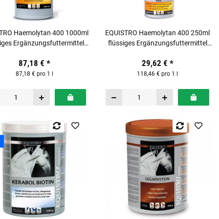
TRO Haemolytan 400 1000ml
EQUISTRO Haemolytan 400 250ml
siges Ergänzungsfuttermittel
flüssiges Ergänzungsfuttermittel
für Pferde
für Pferde
87,18 €
*
29,62 €
*
87,18 € pro 1 l
118,46 € pro 1 l
P