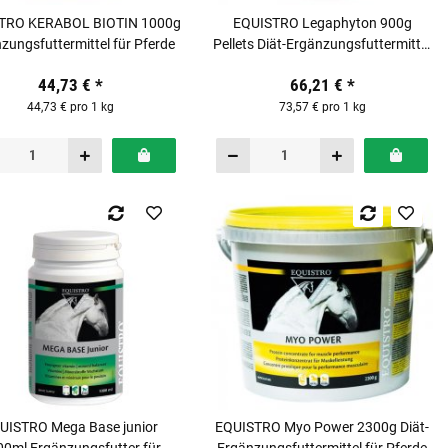
TRO KERABOL BIOTIN 1000g
EQUISTRO Legaphyton 900g
zungsfuttermittel für Pferde
Pellets Diät-Ergänzungsfuttermittel
für Pferde
44,73 €
*
66,21 €
*
44,73 € pro 1 kg
73,57 € pro 1 kg
UISTRO Mega Base junior
EQUISTRO Myo Power 2300g Diät-