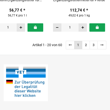
0ml Ergänzungsfutter für
Ergänzungsfuttermittel für Pferde
Saugfohlen
56,77 €
*
112,74 €
*
56,77 € pro 1 l
49,02 € pro 1 kg
Artikel 1 - 20 von 60
1
2
3