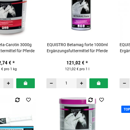
ta-Carotin 3000g
EQUISTRO Betamag forte 1000ml
EQUIS
ermittel für Pferde
Ergänzungsfuttermittel für Pferde
Ergän
2,74 €
*
121,02 €
*
 € pro 1 kg
121,02 € pro 1 l
TO