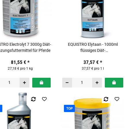
TRO Electrolyt 7 3000g Diät-
EQUISTRO Elytaan - 1000ml
zungsfuttermittel für Pferde
flüssiges Diät-
Ergänzungsfuttermittel für Pferde
81,55 €
*
37,57 €
*
27,18 € pro 1 kg
37,57 € pro 1 l
P
TOP