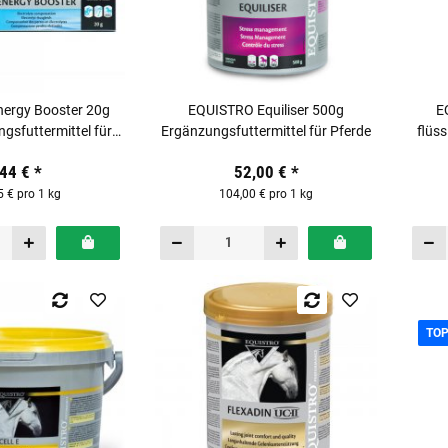
ergy Booster 20g
EQUISTRO Equiliser 500g
E
gsfuttermittel für
Ergänzungsfuttermittel für Pferde
flüs
Pferde
,44 €
*
52,00 €
*
5 € pro 1 kg
104,00 € pro 1 kg
TO