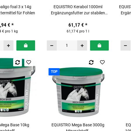
ligo foal 3 x 14g
EQUISTRO Kerabol 1000ml
EQUIS
ermittel für Fohlen
Ergänzungsfutter zur stabilen
Ergän
Hufhornbildung des Pferdes
,94 €
*
61,17 €
*
4 € pro 1 kg
61,17 € pro 1 l
TOP
Mega Base 10kg
EQUISTRO Mega Base 3000g
EQ