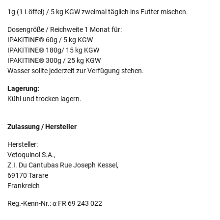
1g (1 Löffel) / 5 kg KGW zweimal täglich ins Futter mischen.
Dosengröße / Reichweite 1 Monat für:
IPAKITINE® 60g / 5 kg KGW
IPAKITINE® 180g/ 15 kg KGW
IPAKITINE® 300g / 25 kg KGW
Wasser sollte jederzeit zur Verfügung stehen.
Lagerung:
Kühl und trocken lagern.
Zulassung / Hersteller
Hersteller:
Vetoquinol S.A.,
Z.I. Du Cantubas Rue Joseph Kessel,
69170 Tarare
Frankreich
Reg.-Kenn-Nr.: α FR 69 243 022