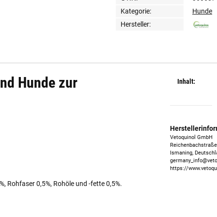
Kategorie:
Hunde
Hersteller:
und Hunde zur
Inhalt:
Herstellerinfo
Vetoquinol GmbH
Reichenbachstraße
Ismaning, Deutschl
germany_info@veto
https://www.vetoqu
, Rohfaser 0,5%, Rohöle und -fette 0,5%.