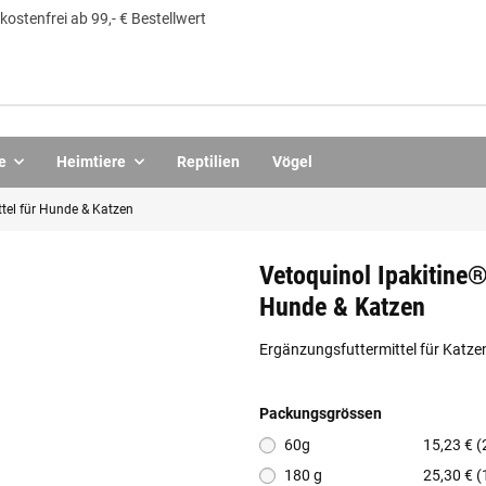
ostenfrei ab 99,- € Bestellwert
e
Heimtiere
Reptilien
Vögel
tel für Hunde & Katzen
Vetoquinol Ipakitine®
Hunde & Katzen
Ergänzungsfuttermittel für Katze
Packungsgrössen
60g
15,23 € (
180 g
25,30 € (