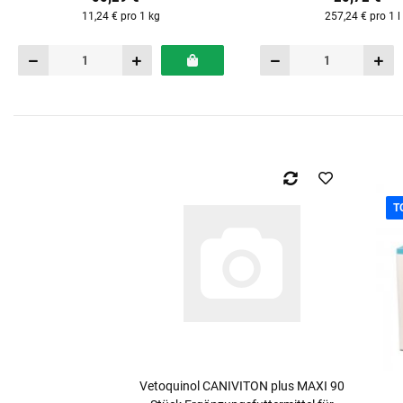
11,24 € pro 1 kg
257,24 € pro 1 l
T
Vetoquinol CANIVITON plus MAXI 90