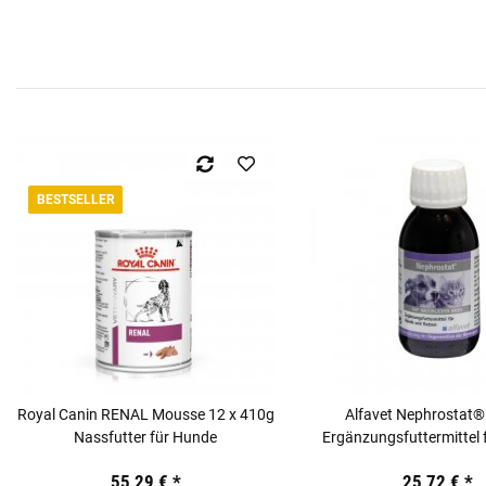
BESTSELLER
Royal Canin RENAL Mousse 12 x 410g
Alfavet Nephrostat®
Nassfutter für Hunde
Ergänzungsfuttermittel 
und Hunde
55,29 €
*
25,72 €
*