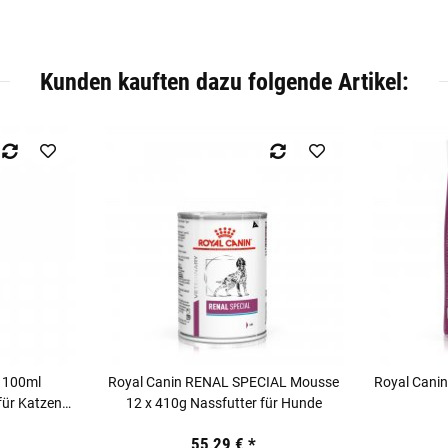
Kunden kauften dazu folgende Artikel:
 100ml
Royal Canin RENAL SPECIAL Mousse
Royal Canin
für Katzen
12 x 410g Nassfutter für Hunde
55,29 €
*