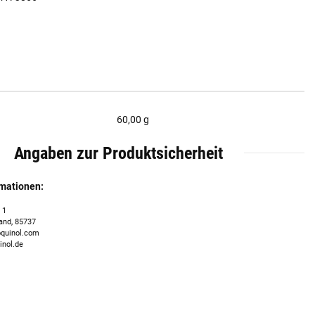
60,00 g
Angaben zur Produktsicherheit
rmationen:
 1
and, 85737
quinol.com
inol.de