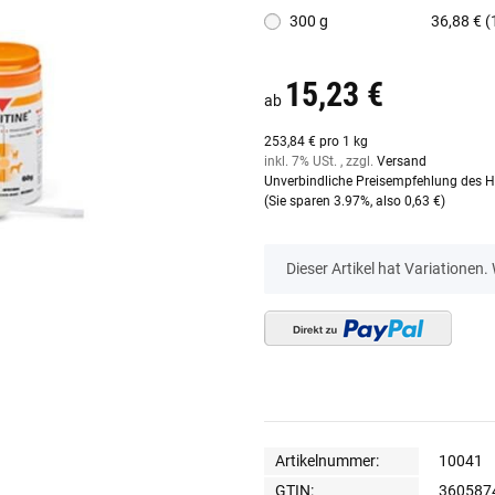
300 g
36,88 € (
15,23 €
ab
253,84 € pro 1 kg
inkl. 7% USt. , zzgl.
Versand
Unverbindliche Preisempfehlung des He
(Sie sparen
3.97%
, also
0,63 €
)
x
Dieser Artikel hat Variationen.
Artikelnummer:
10041
GTIN:
360587