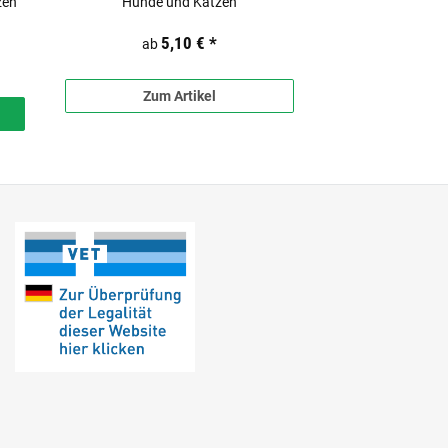
zen
Hunde und Katzen
5,10 €
*
ab
Zum Artikel