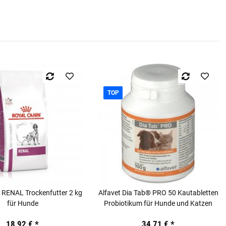
TOP
 RENAL Trockenfutter 2 kg
Alfavet Dia Tab® PRO 50 Kautabletten
für Hunde
Probiotikum für Hunde und Katzen
18,92 €
*
34,71 €
*