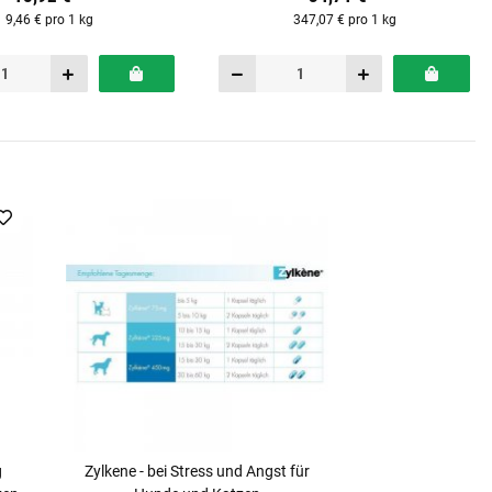
9,46 € pro 1 kg
347,07 € pro 1 kg
g
Zylkene - bei Stress und Angst für