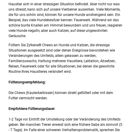
Haustier sich in einer stressigen Situation befindet. Aber nicht nur was
uns stresst, kann sich auf unsere Vierbeiner auswirken. Viele Momente,
die für uns schön sind, können für unsere Hunde anstrengend sein. Ein
Beispiel, das viele Hundebesitzer kennen: Feuerwerk. Während wir das
schöne bunte Knallen am Himmel bewundern und uns freuen, reagieren
viele Hunde negativ, aber auch Katzen, auf diese ungewohnten
Geräusche.
Füttern Sie Zylkene® Chews an Hunde und Katzen, die stressige
Situationen ausgesetzt sind oder denen Ereignisse bevorstehen wie
Veränderungen des Umfelds, allein gelassen zu werden,
Familienzuwachs, Haltung mehrerer Haustiere, Laktation, Absetzen,
Reisen, Feuerwerk oder für alle Situationen, bei denen die gewohnte
Routine Ihres Haustieres verändert wird.
Fütterungsempfehlung:
Die Chews (Kauleckerbissen) können direkt gefüttert oder mit dem
Futter vermischt werden.
Empfohlene Fütterungsdauer
:
1-2 Tage vor Eintritt der Umstellung oder der Veränderung des Umfelds
geben. Bei manchen Tieren erweist sich eine frühere Gabe als sinnvoll (5
- 7 Tage). Im Falle einer schweren Verhaltensproblematik, sprechen Sie