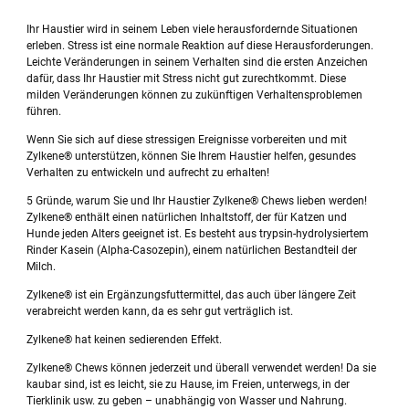
Ihr Haustier wird in seinem Leben viele herausfordernde Situationen
erleben. Stress ist eine normale Reaktion auf diese Herausforderungen.
Leichte Veränderungen in seinem Verhalten sind die ersten Anzeichen
dafür, dass Ihr Haustier mit Stress nicht gut zurechtkommt. Diese
milden Veränderungen können zu zukünftigen Verhaltensproblemen
führen.
Wenn Sie sich auf diese stressigen Ereignisse vorbereiten und mit
Zylkene® unterstützen, können Sie Ihrem Haustier helfen, gesundes
Verhalten zu entwickeln und aufrecht zu erhalten!
5 Gründe, warum Sie und Ihr Haustier Zylkene® Chews lieben werden!
Zylkene® enthält einen natürlichen Inhaltstoff, der für Katzen und
Hunde jeden Alters geeignet ist. Es besteht aus trypsin-hydrolysiertem
Rinder Kasein (Alpha-Casozepin), einem natürlichen Bestandteil der
Milch.
Zylkene® ist ein Ergänzungsfuttermittel, das auch über längere Zeit
verabreicht werden kann, da es sehr gut verträglich ist.
Zylkene® hat keinen sedierenden Effekt.
Zylkene® Chews können jederzeit und überall verwendet werden! Da sie
kaubar sind, ist es leicht, sie zu Hause, im Freien, unterwegs, in der
Tierklinik usw. zu geben – unabhängig von Wasser und Nahrung.