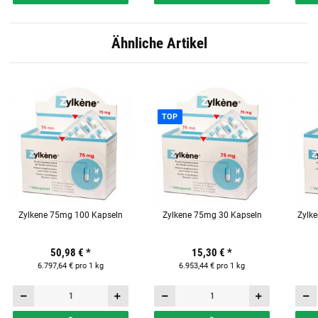
Ähnliche Artikel
TOP
Zylkene 75mg 100 Kapseln
Zylkene 75mg 30 Kapseln
Zylk
50,98 €
*
15,30 €
*
6.797,64 € pro 1 kg
6.953,44 € pro 1 kg