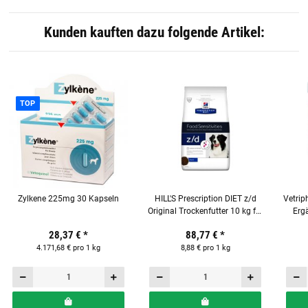
Kunden kauften dazu folgende Artikel:
TOP
Zylkene 225mg 30 Kapseln
HILL'S Prescription DIET z/d
Vetrip
Original Trockenfutter 10 kg für
Ergä
Hunde
28,37 €
*
88,77 €
*
4.171,68 € pro 1 kg
8,88 € pro 1 kg