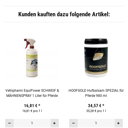
Kunden kauften dazu folgende Artikel:
Vetripharm EquiPower SCHWEIF &
HOOFGOLD Hufbalsam SPEZIAL für
MÄHNENSPRAY 1 Liter für Pferde
Pferde 980 ml
16,81 €
*
34,57 €
*
16,81 € pro 1 l
35,28 € pro 1 l