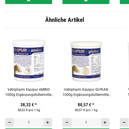
Ähnliche Artikel
Vetripharm Equipur AMINO
Vetripharm Equipur GLYKAN
1000g Ergänzungsfuttermittel
1000g Ergänzungsfuttermittel
für Pferde
für Pferde
Ergä
38,32 €
*
80,57 €
*
38,32 € pro 1 kg
80,57 € pro 1 kg