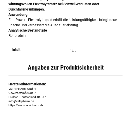
wirkungsvollen Elektrolytersatz bei Schweißverlusten oder
Durchfallerkrankungen.
Anwendung
EquiPower - Elektrolyt liquid erhält die Leistungsfähigkeit, bringt neue
Frische und verbessert die Ausdauerleistung.
Analytische Bestandteile
Rohprotein
Inhalt:
1,00 l
Angaben zur Produktsicherheit
Herstellerinformationen:
VETRIPHARM GmbH
Gewerbestraße Süd 7
Hurlach, Deutschland, 86857
info@vetripharm.de
https://www.vetripharm.de