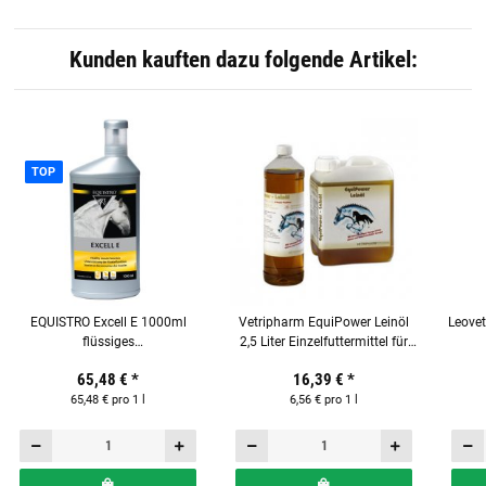
Kunden kauften dazu folgende Artikel:
TOP
EQUISTRO Excell E 1000ml
Vetripharm EquiPower Leinöl
Leovet
flüssiges
2,5 Liter Einzelfuttermittel für
Ergänzungsfuttermittel für
Pferde
65,48 €
*
16,39 €
*
Pferde
65,48 € pro 1 l
6,56 € pro 1 l