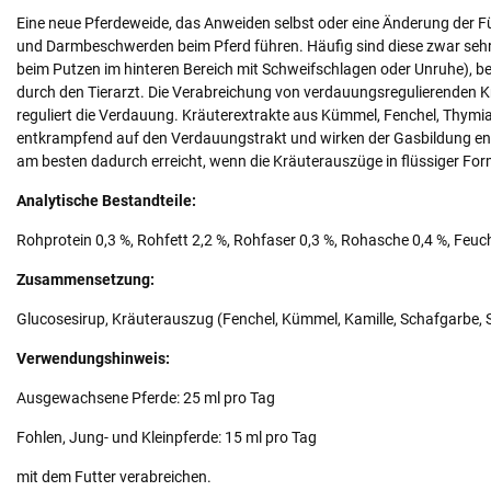
Eine neue Pferdeweide, das Anweiden selbst oder eine Änderung der 
und Darmbeschwerden beim Pferd führen. Häufig sind diese zwar seh
beim Putzen im hinteren Bereich mit Schweifschlagen oder Unruhe), b
durch den Tierarzt. Die Verabreichung von verdauungsregulierenden Krä
reguliert die Verdauung. Kräuterextrakte aus Kümmel, Fenchel, Thymia
entkrampfend auf den Verdauungstrakt und wirken der Gasbildung ent
am besten dadurch erreicht, wenn die Kräuterauszüge in flüssiger Form
Analytische Bestandteile:
Rohprotein 0,3 %, Rohfett 2,2 %, Rohfaser 0,3 %, Rohasche 0,4 %, Feuch
Zusammensetzung:
Glucosesirup, Kräuterauszug (Fenchel, Kümmel, Kamille, Schafgarbe, 
Verwendungshinweis:
Ausgewachsene Pferde: 25 ml pro Tag
Fohlen, Jung- und Kleinpferde: 15 ml pro Tag
mit dem Futter verabreichen.