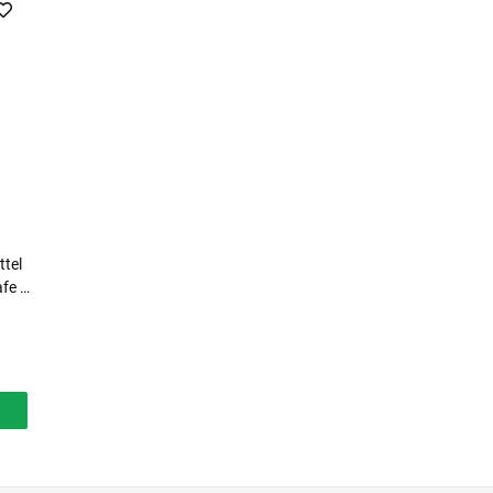
ttel
afe &