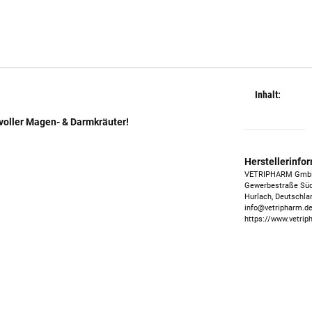
Inhalt:
tvoller Magen- & Darmkräuter!
Herstellerinfo
VETRIPHARM Gm
Gewerbestraße Süd
Hurlach, Deutschla
info@vetripharm.d
https://www.vetrip