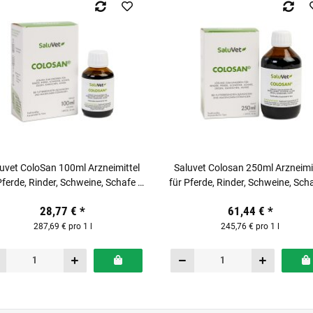
uvet ColoSan 100ml Arzneimittel
Saluvet Colosan 250ml Arzneimi
Pferde, Rinder, Schweine, Schafe &
für Pferde, Rinder, Schweine, Sch
Hunde
Hunde
28,77 €
*
61,44 €
*
287,69 € pro 1 l
245,76 € pro 1 l