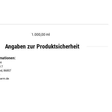
1.000,00 ml
Angaben zur Produktsicherheit
rmationen:
bH
 7
nd, 86857
e
harm.de