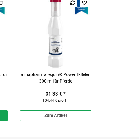
 für
almapharm allequin® Power E-Selen
300 ml für Pferde
31,33 €
*
104,44 € pro 1 l
Zum Artikel