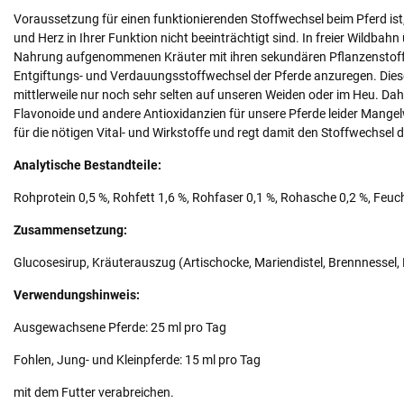
Voraussetzung für einen funktionierenden Stoffwechsel beim Pferd is
und Herz in Ihrer Funktion nicht beeinträchtigt sind. In freier Wildbah
Nahrung aufgenommenen Kräuter mit ihren sekundären Pflanzenstoffe
Entgiftungs- und Verdauungsstoffwechsel der Pferde anzuregen. Diese
mittlerweile nur noch sehr selten auf unseren Weiden oder im Heu. Dahe
Flavonoide und andere Antioxidanzien für unsere Pferde leider Mange
für die nötigen Vital- und Wirkstoffe und regt damit den Stoffwechsel d
Analytische Bestandteile:
Rohprotein 0,5 %, Rohfett 1,6 %, Rohfaser 0,1 %, Rohasche 0,2 %, Feuch
Zusammensetzung:
Glucosesirup, Kräuterauszug (Artischocke, Mariendistel, Brennnessel,
Verwendungshinweis:
Ausgewachsene Pferde: 25 ml pro Tag
Fohlen, Jung- und Kleinpferde: 15 ml pro Tag
mit dem Futter verabreichen.