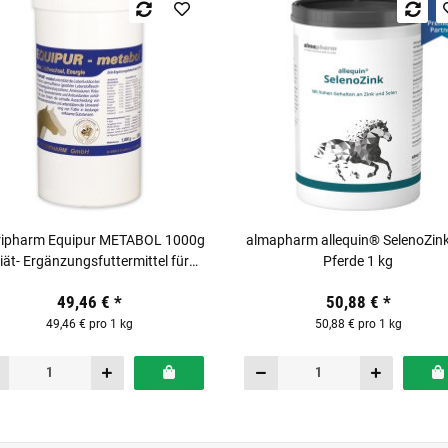
ripharm Equipur METABOL 1000g
almapharm allequin® SelenoZink
iät- Ergänzungsfuttermittel für
Pferde 1 kg
Pferde
49,46 €
*
50,88 €
*
49,46 € pro 1 kg
50,88 € pro 1 kg