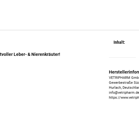
Inhalt:
tvoller Leber- & Nierenkräuter!
Herstellerinfo
VETRIPHARM Gm
Gewerbestraße Süd
Hurlach, Deutschla
info@vetripharm.d
https://www.vetrip