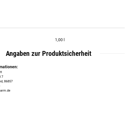
1,00 l
Angaben zur Produktsicherheit
rmationen:
bH
 7
nd, 86857
e
harm.de