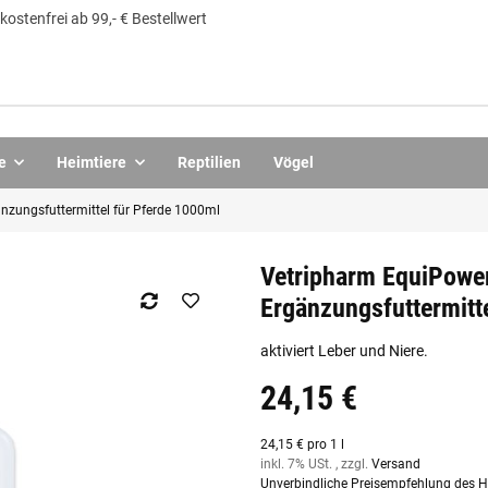
ostenfrei ab 99,- € Bestellwert
e
Heimtiere
Reptilien
Vögel
nzungsfuttermittel für Pferde 1000ml
Vetripharm EquiPower
Ergänzungsfuttermitt
aktiviert Leber und Niere.
24,15 €
24,15 € pro 1 l
inkl. 7% USt. , zzgl.
Versand
Unverbindliche Preisempfehlung des He