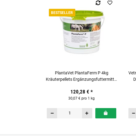
BESTSELLER
PlantaVet PlantaFerm P 4kg
Vet
Kräuterpellets Ergänzungsfuttermittel
D
für Pferde
120,28 €
*
30,07 € pro 1 kg