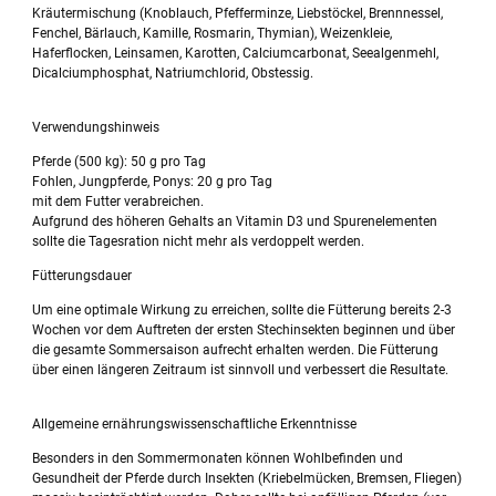
Kräutermischung (Knoblauch, Pfefferminze, Liebstöckel, Brennnessel,
Fenchel, Bärlauch, Kamille, Rosmarin, Thymian), Weizenkleie,
Haferflocken, Leinsamen, Karotten, Calciumcarbonat, Seealgenmehl,
Dicalciumphosphat, Natriumchlorid, Obstessig.
Verwendungshinweis
Pferde (500 kg): 50 g pro Tag
Fohlen, Jungpferde, Ponys: 20 g pro Tag
mit dem Futter verabreichen.
Aufgrund des höheren Gehalts an Vitamin D3 und Spurenelementen
sollte die Tagesration nicht mehr als verdoppelt werden.
Fütterungsdauer
Um eine optimale Wirkung zu erreichen, sollte die Fütterung bereits 2-3
Wochen vor dem Auftreten der ersten Stechinsekten beginnen und über
die gesamte Sommersaison aufrecht erhalten werden. Die Fütterung
über einen längeren Zeitraum ist sinnvoll und verbessert die Resultate.
Allgemeine ernährungswissenschaftliche Erkenntnisse
Besonders in den Sommermonaten können Wohlbefinden und
Gesundheit der Pferde durch Insekten (Kriebelmücken, Bremsen, Fliegen)