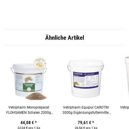
Ähnliche Artikel
Vetripharm Monopräparat
Vetripharm Equipur CAROTIN
Vetri
FLOHSAMEN Schalen 2000g
3000g Ergänzungsfuttermittel
Einzelfuttermittel für Pferde
für Pferde
Ergä
44,08 €
*
79,61 €
*
22,04 € pro 1 kg
26,54 € pro 1 kg