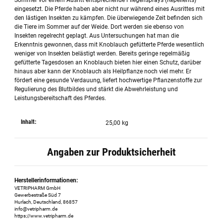
Sommer vor einem Ausritt entsprechende Fliegensprays (Repellents)
eingesetzt. Die Pferde haben aber nicht nur während eines Ausrittes mit
den lästigen Insekten zu kämpfen. Die überwiegende Zeit befinden sich
die Tiere im Sommer auf der Weide. Dort werden sie ebenso von
Insekten regelrecht geplagt. Aus Untersuchungen hat man die
Erkenntnis gewonnen, dass mit Knoblauch gefütterte Pferde wesentlich
weniger von Insekten belästigt werden. Bereits geringe regelmäßig
gefütterte Tagesdosen an Knoblauch bieten hier einen Schutz, darüber
hinaus aber kann der Knoblauch als Heilpflanze noch viel mehr. Er
fördert eine gesunde Verdauung, liefert hochwertige Pflanzenstoffe zur
Regulierung des Blutbildes und stärkt die Abwehrleistung und
Leistungsbereitschaft des Pferdes.
Inhalt:
25,00 kg
Angaben zur Produktsicherheit
Herstellerinformationen:
VETRIPHARM GmbH
Gewerbestraße Süd 7
Hurlach, Deutschland, 86857
info@vetripharm.de
https://www.vetripharm.de