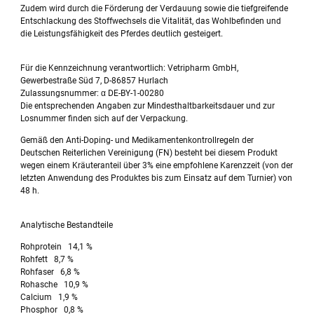
Zudem wird durch die Förderung der Verdauung sowie die tiefgreifende
Entschlackung des Stoffwechsels die Vitalität, das Wohlbefinden und
die Leistungsfähigkeit des Pferdes deutlich gesteigert.
Für die Kennzeichnung verantwortlich: Vetripharm GmbH,
Gewerbestraße Süd 7, D-86857 Hurlach
Zulassungsnummer: α DE-BY-1-00280
Die entsprechenden Angaben zur Mindesthaltbarkeitsdauer und zur
Losnummer finden sich auf der Verpackung.
Gemäß den Anti-Doping- und Medikamentenkontrollregeln der
Deutschen Reiterlichen Vereinigung (FN) besteht bei diesem Produkt
wegen einem Kräuteranteil über 3% eine empfohlene Karenzzeit (von der
letzten Anwendung des Produktes bis zum Einsatz auf dem Turnier) von
48 h.
Analytische Bestandteile
Rohprotein 14,1 %
Rohfett 8,7 %
Rohfaser 6,8 %
Rohasche 10,9 %
Calcium 1,9 %
Phosphor 0,8 %