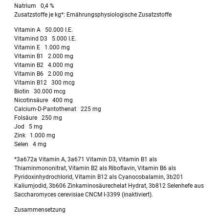
Natrium 0,4 %
Zusatzstoffe je kg*: Ernährungsphysiologische Zusatzstoffe
Vitamin A 50.000 I.E.
Vitamind D3 5.000 I.E.
Vitamin E 1.000 mg
Vitamin B1 2.000 mg
Vitamin B2 4.000 mg
Vitamin B6 2.000 mg
Vitamin B12 300 mcg
Biotin 30.000 mcg
Nicotinsäure 400 mg
Calcium-D-Pantothenat 225 mg
Folsäure 250 mg
Jod 5 mg
Zink 1.000 mg
Selen 4 mg
*3a672a Vitamin A, 3a671 Vitamin D3, Vitamin B1 als
Thiaminmononitrat, Vitamin B2 als Riboflavin, Vitamin B6 als
Pyridoxinhydrochlorid, Vitamin B12 als Cyanocobalamin, 3b201
Kaliumjodid, 3b606 Zinkaminosäurechelat Hydrat, 3b812 Selenhefe aus
Saccharomyces cerevisiae CNCM I-3399 (inaktiviert).
Zusammensetzung