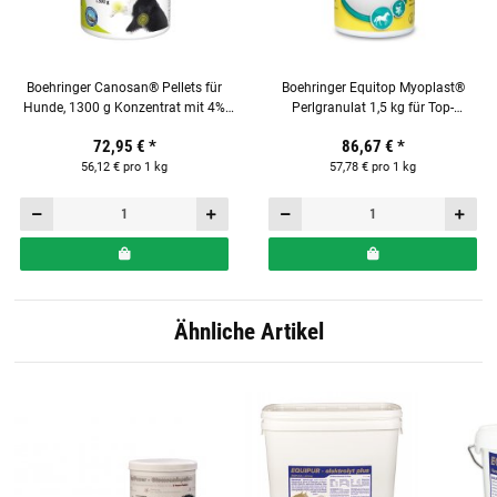
Boehringer Canosan® Pellets für
Boehringer Equitop Myoplast®
Hunde, 1300 g Konzentrat mit 4%
Perlgranulat 1,5 kg für Top-
Gonex®
Muskelkraft bei Pferden
72,95 €
*
86,67 €
*
56,12 € pro 1 kg
57,78 € pro 1 kg
Ähnliche Artikel