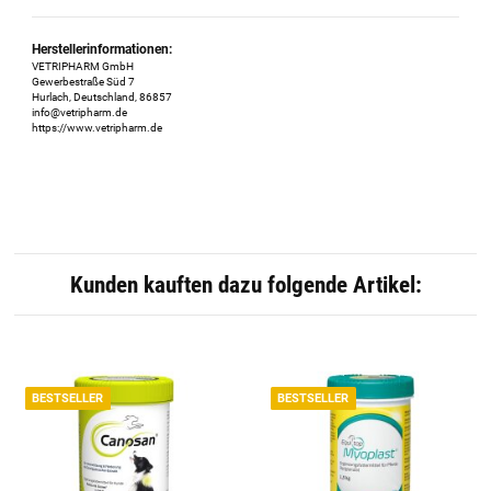
Herstellerinformationen:
VETRIPHARM GmbH
Gewerbestraße Süd 7
Hurlach, Deutschland, 86857
info@vetripharm.de
https://www.vetripharm.de
Kunden kauften dazu folgende Artikel:
BESTSELLER
BESTSELLER