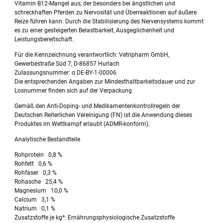
Vitamin B12-Mangel aus, der besonders bei ängstlichen und
schreckhaften Pferden zu Nervosität und Überreaktionen auf äußere
Reize führen kann. Durch die Stabilisierung des Nervensystems kommt
es zu einer gesteigerten Belastbarkeit, Ausgeglichenheit und
Leistungsbereitschaft.
Für die Kennzeichnung verantwortlich: Vetripharm GmbH,
Gewerbestraße Süd 7, D-86857 Hurlach
Zulassungsnummer: α DE-BY-1-00006
Die entsprechenden Angaben zur Mindesthaltbarkeitsdauer und zur
Losnummer finden sich auf der Verpackung.
Gemäß den Anti-Doping- und Medikamentenkontrollregeln der
Deutschen Reiterlichen Vereinigung (FN) ist die Anwendung dieses
Produktes im Wettkampf erlaubt (ADMR-konform).
Analytische Bestandteile
Rohprotein 0,8 %
Rohfett 0,6 %
Rohfaser 0,3 %
Rohasche 25,4 %
Magnesium 10,0 %
Calcium 3,1 %
Natrium 0,1 %
Zusatzstoffe je kg*: Ernährungsphysiologische Zusatzstoffe