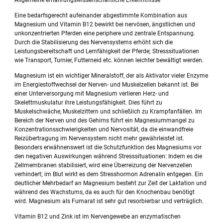
Allgemeine ernährungswissenschaftliche Erkenntnisse
Eine bedarfsgerecht aufeinander abgestimmte Kombination aus
Magnesium und Vitamin B12 bewirkt bei nervösen, ängstlichen und
unkonzentrierten Pferden eine periphere und zentrale Entspannung.
Durch die Stabilisierung des Nervensystems erhöht sich die
Leistungsbereitschaft und Lernfähigkeit der Pferde; Stresssituationen
wie Transport, Turnier, Futterneid etc. können leichter bewältigt werden.
Magnesium ist ein wichtiger Mineralstoff, der als Aktivator vieler Enzyme
im Energiestoffwechsel der Nerven- und Muskelzellen bekannt ist. Bei
einer Unterversorgung mit Magnesium verlieren Herz- und
Skelettmuskulatur ihre Leistungsfähigkeit. Dies führt zu
Muskelschwäche, Muskelzittern und schließlich zu Krampfanfällen. Im
Bereich der Nerven und des Gehirns führt ein Magnesiummangel zu
Konzentrationsschwierigkeiten und Nervosität, da die einwandfreie
Reizübertragung im Nervensystem nicht mehr gewährleistet ist.
Besonders erwähnenswert ist die Schutzfunktion des Magnesiums vor
den negativen Auswirkungen während Stresssituationen: Indem es die
Zellmembranen stabilisiert, wird eine Überreizung der Nervenzellen
verhindert; im Blut wirkt es dem Stresshormon Adrenalin entgegen. Ein
deutlicher Mehrbedarf an Magnesium besteht zur Zeit der Laktation und
während des Wachstums, da es auch für den Knochenbau benötigt
wird. Magnesium als Fumarat ist sehr gut resorbierbar und verträglich.
Vitamin B12 und Zink ist im Nervengewebe an enzymatischen