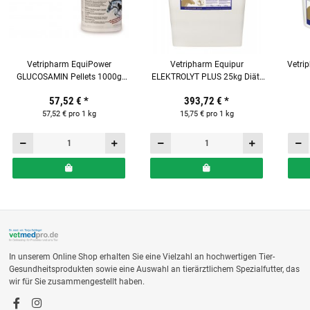
Vetripharm EquiPower
Vetripharm Equipur
Vetri
GLUCOSAMIN Pellets 1000g
ELEKTROLYT PLUS 25kg Diät-
Ergänzungsfuttermittel für
Mineralfuttermittel für Pferde
Ergä
57,52 €
*
393,72 €
*
Pferde
57,52 € pro 1 kg
15,75 € pro 1 kg
In unserem Online Shop erhalten Sie eine Vielzahl an hochwertigen Tier-
Gesundheitsprodukten sowie eine Auswahl an tierärztlichem Spezialfutter, das
wir für Sie zusammengestellt haben.