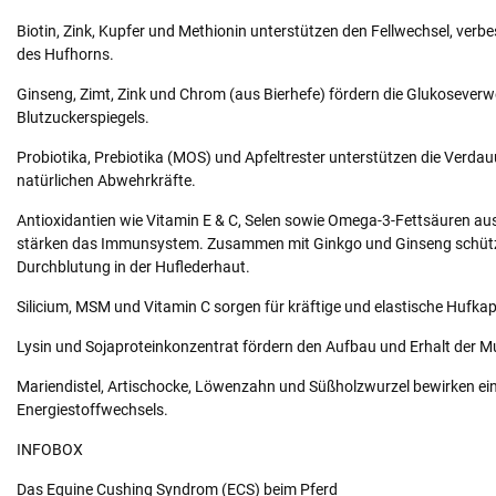
Biotin, Zink, Kupfer und Methionin unterstützen den Fellwechsel, verbe
des Hufhorns.
Ginseng, Zimt, Zink und Chrom (aus Bierhefe) fördern die Glukoseverw
Blutzuckerspiegels.
Probiotika, Prebiotika (MOS) und Apfeltrester unterstützen die Verdau
natürlichen Abwehrkräfte.
Antioxidantien wie Vitamin E & C, Selen sowie Omega-3-Fettsäuren a
stärken das Immunsystem. Zusammen mit Ginkgo und Ginseng schützen 
Durchblutung in der Huflederhaut.
Silicium, MSM und Vitamin C sorgen für kräftige und elastische Hufkapi
Lysin und Sojaproteinkonzentrat fördern den Aufbau und Erhalt der M
Mariendistel, Artischocke, Löwenzahn und Süßholzwurzel bewirken ei
Energiestoffwechsels.
INFOBOX
Das Equine Cushing Syndrom (ECS) beim Pferd