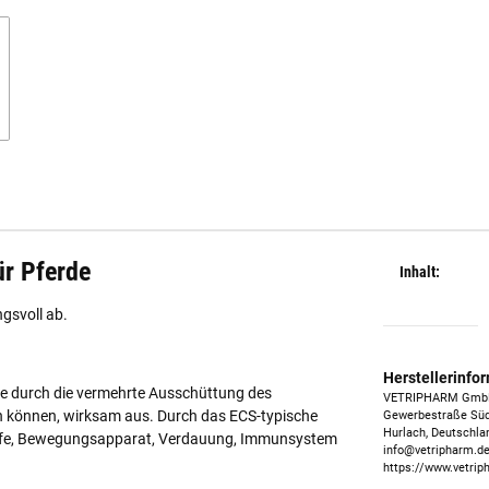
ür Pferde
Inhalt:
gsvoll ab.
Herstellerinfo
che durch die vermehrte Ausschüttung des
VETRIPHARM Gm
 können, wirksam aus. Durch das ECS-typische
Gewerbestraße Süd
Hurlach, Deutschla
 Hufe, Bewegungsapparat, Verdauung, Immunsystem
info@vetripharm.d
https://www.vetrip