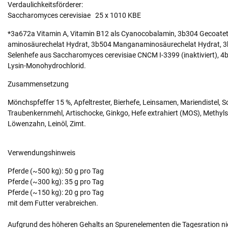
Verdaulichkeitsförderer:
Saccharomyces cerevisiae 25 x 1010 KBE
*3a672a Vitamin A, Vitamin B12 als Cyanocobalamin, 3b304 Gecoatetes
aminosäurechelat Hydrat, 3b504 Manganaminosäurechelat Hydrat, 3
Selenhefe aus Saccharomyces cerevisiae CNCM I-3399 (inaktiviert), 
Lysin-Monohydrochlorid.
Zusammensetzung
Mönchspfeffer 15 %, Apfeltrester, Bierhefe, Leinsamen, Mariendistel,
Traubenkernmehl, Artischocke, Ginkgo, Hefe extrahiert (MOS), Methyl
Löwenzahn, Leinöl, Zimt.
Verwendungshinweis
Pferde (~500 kg): 50 g pro Tag
Pferde (~300 kg): 35 g pro Tag
Pferde (~150 kg): 20 g pro Tag
mit dem Futter verabreichen.
Aufgrund des höheren Gehalts an Spurenelementen die Tagesration nic