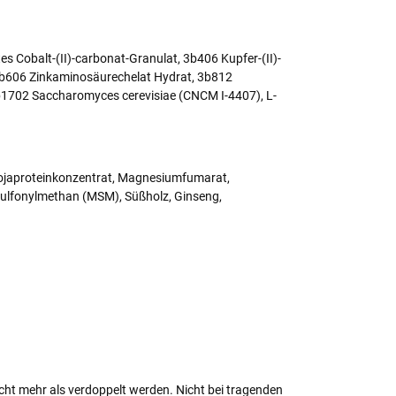
 Cobalt-(II)-carbonat-Granulat, 3b406 Kupfer-(II)-
b606 Zinkaminosäurechelat Hydrat, 3b812
4b1702 Saccharomyces cerevisiae (CNCM I-4407), L-
 Sojaproteinkonzentrat, Magnesiumfumarat,
sulfonylmethan (MSM), Süßholz, Ginseng,
ht mehr als verdoppelt werden. Nicht bei tragenden