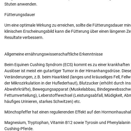
Stuten anwenden.
Fütterungsdauer
Um eine optimale Wirkung zu erreichen, sollte die Fütterungsdauer 
klinischen Erscheinungsbild kann die Fütterung über einen längeren Z
Resultate verbessern.
Allgemeine ernährungswissenschaftliche Erkenntnisse
Beim Equinen Cushing Syndrom (ECS) kommt es zu einer krankhaften 
Auslöser ist meist ein gutartiger Tumor in der Hirnanhangsdrüse. Die
Veränderungen, z.B. beim Haarkleid (langes und kräuseliges Fell, Fel
der Mikrozirkulation in der Huflederhaut), Blutzucker (erhöht durch 
Abwehrkräfte), Bewegungsapparat (Muskelabbau, Bindegewebsschwä
Fettumverteilung), Leberstoffwechsel (Leistungsabfall, Müdigkeit, Abm
häufiges Urinieren, starkes Schwitzen) etc.
Mönchspfeffer hat einen regulierenden Effekt auf den Hormonhaushalt
Magnesium, Tryptophan, Vitamin B12 sowie Tyrosin und Phenylalanin au
Cushing-Pferde.