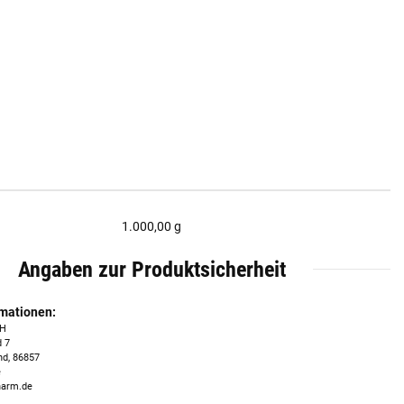
1.000,00 g
Angaben zur Produktsicherheit
rmationen:
bH
 7
nd, 86857
e
harm.de