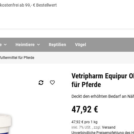
ostenfrei ab 99,- € Bestellwert
e
Heimtiere
Reptilien
Vögel
termittel für Pferde
Vetripharm Equipur O
für Pferde
Deckt den erhöhten Bedarf an Näh
47,92 €
47,92 € pro 1 kg
inkl. 7% USt. , zzgl.
Versand
Unverbindliche Preisempfehlung des He