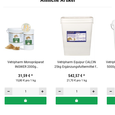
Vetripharm Monopräparat
Vetripharm Equipur CALCIN
Vetri
INGWER 2000g
25kg Ergänzungsfuttermittel für
5000g
Ergänzungsfuttermittel für
Pferde
31,59 €
*
542,57 €
*
Pferde
15,80 € pro 1 kg
21,70 € pro 1 kg