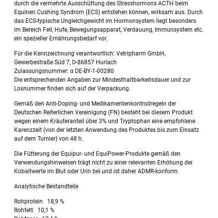
durch die vermehrte Ausschüttung des Stresshormons ACTH beim
Equinen Cushing Syndrom (ECS) entstehen können, wirksam aus. Durch
das ECS-typische Ungleichgewicht im Hormonsystem liegt besonders
im Bereich Fell, Hufe, Bewegungsapparat, Verdauung, Immunsystem etc.
ein spezieller Ernährungsbedarf vor.
Für die Kennzeichnung verantwortlich: Vetripharm GmbH,
Gewerbestraße Süd 7, D-86857 Hurlach
Zulassungsnummer: α DE-BY-1-00280
Die entsprechenden Angaben zur Mindesthaltbarkeitsdauer und zur
Losnummer finden sich auf der Verpackung.
Gemäß den Anti-Doping- und Medikamentenkontrollregeln der
Deutschen Reiterlichen Vereinigung (FN) besteht bei diesem Produkt
wegen einem Kräuteranteil über 3% und Tryptophan eine empfohlene
Karenzzeit (von der letzten Anwendung des Produktes bis zum Einsatz
auf dem Turnier) von 48 h.
Die Fütterung der Equipur- und EquiPower-Produkte gemäß den
Verwendungshinweisen trägt nicht zu einer relevanten Erhöhung der
Kobaltwerte im Blut oder Urin bei und ist daher ADMR-konform.
Analytische Bestandteile
Rohprotein 18,9 %
Rohfett 10,1 %