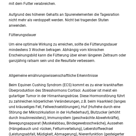
mit dem Futter verabreichen.
Aufgrund des höheren Gehalts an Spurenelementen die Tagesration
nicht mehr als verdoppelt werden. Nicht bei tragenden Stuten
anwenden.
Fütterungsdauer
Um eine optimale Wirkung zu erreichen, sollte die Fütterungsdauer
mindestens 3 Wochen betragen. Abhängig vom klinischen
Erscheinungsbild kann die Fütterung über einen längeren Zeitraum oder
ganzjährig ratsam sein und die Resultate verbessern.
Allgemeine ernährungswissenschaftliche Erkenntnisse
Beim Equinen Cushing Syndrom (ECS) kommt es zu einer krankhaften
Überproduktion des Stresshormons Cortisol. Auslöser ist meist ein
gutartiger Tumor in der Hirnanhangsdrüse. Diese Hormonstörung führt
zu zahlreichen körperlichen Veränderungen, z.B. beim Haarkleid (langes
und kräuseliges Fell, Fellwechselstörungen), Huf (Hufrehe durch eine
Störung der Mikrozirkulation in der Huflederhaut), Blutzucker (erhöht
durch Insulinresistenz), Immunsystem (geschwächte Abwehrkräfte),
Bewegungsapparat (Muskelabbau, Bindegewebsschwäche), Aussehen
(Hängebauch und -rücken, Fettumverteilung), Leberstoffwechsel
(Leistungsabfall, Müdigkeit, Abmagerung), Nierenfunktion (gesteigerter