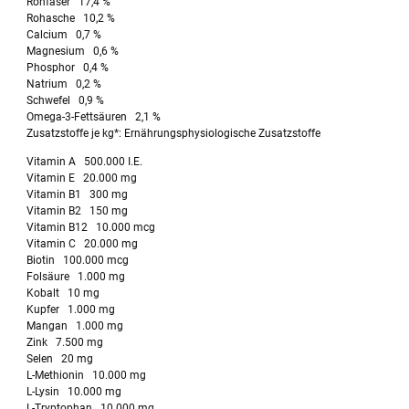
Rohfaser 17,4 %
Rohasche 10,2 %
Calcium 0,7 %
Magnesium 0,6 %
Phosphor 0,4 %
Natrium 0,2 %
Schwefel 0,9 %
Omega-3-Fettsäuren 2,1 %
Zusatzstoffe je kg*: Ernährungsphysiologische Zusatzstoffe
Vitamin A 500.000 I.E.
Vitamin E 20.000 mg
Vitamin B1 300 mg
Vitamin B2 150 mg
Vitamin B12 10.000 mcg
Vitamin C 20.000 mg
Biotin 100.000 mcg
Folsäure 1.000 mg
Kobalt 10 mg
Kupfer 1.000 mg
Mangan 1.000 mg
Zink 7.500 mg
Selen 20 mg
L-Methionin 10.000 mg
L-Lysin 10.000 mg
L-Tryptophan 10.000 mg