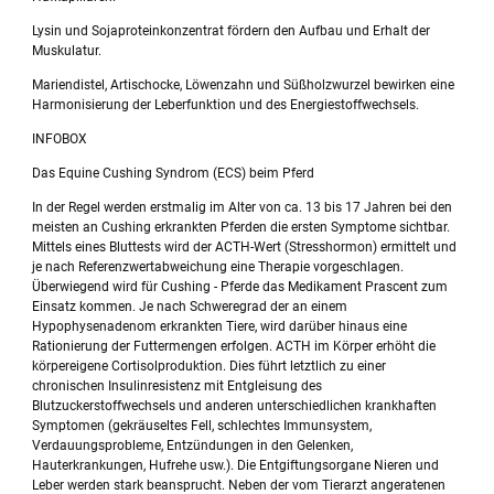
Lysin und Sojaproteinkonzentrat fördern den Aufbau und Erhalt der
Muskulatur.
Mariendistel, Artischocke, Löwenzahn und Süßholzwurzel bewirken eine
Harmonisierung der Leberfunktion und des Energiestoffwechsels.
INFOBOX
Das Equine Cushing Syndrom (ECS) beim Pferd
In der Regel werden erstmalig im Alter von ca. 13 bis 17 Jahren bei den
meisten an Cushing erkrankten Pferden die ersten Symptome sichtbar.
Mittels eines Bluttests wird der ACTH-Wert (Stresshormon) ermittelt und
je nach Referenzwertabweichung eine Therapie vorgeschlagen.
Überwiegend wird für Cushing - Pferde das Medikament Prascent zum
Einsatz kommen. Je nach Schweregrad der an einem
Hypophysenadenom erkrankten Tiere, wird darüber hinaus eine
Rationierung der Futtermengen erfolgen. ACTH im Körper erhöht die
körpereigene Cortisolproduktion. Dies führt letztlich zu einer
chronischen Insulinresistenz mit Entgleisung des
Blutzuckerstoffwechsels und anderen unterschiedlichen krankhaften
Symptomen (gekräuseltes Fell, schlechtes Immunsystem,
Verdauungsprobleme, Entzündungen in den Gelenken,
Hauterkrankungen, Hufrehe usw.). Die Entgiftungsorgane Nieren und
Leber werden stark beansprucht. Neben der vom Tierarzt angeratenen