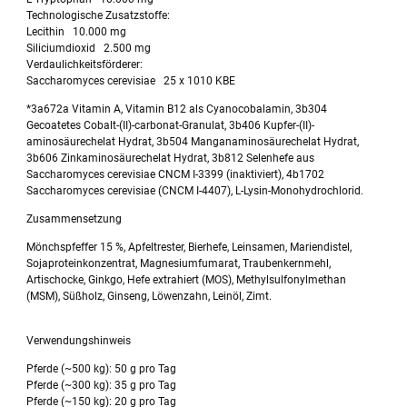
Technologische Zusatzstoffe:
Lecithin 10.000 mg
Siliciumdioxid 2.500 mg
Verdaulichkeitsförderer:
Saccharomyces cerevisiae 25 x 1010 KBE
*3a672a Vitamin A, Vitamin B12 als Cyanocobalamin, 3b304
Gecoatetes Cobalt-(II)-carbonat-Granulat, 3b406 Kupfer-(II)-
aminosäurechelat Hydrat, 3b504 Manganaminosäurechelat Hydrat,
3b606 Zinkaminosäurechelat Hydrat, 3b812 Selenhefe aus
Saccharomyces cerevisiae CNCM I-3399 (inaktiviert), 4b1702
Saccharomyces cerevisiae (CNCM I-4407), L-Lysin-Monohydrochlorid.
Zusammensetzung
Mönchspfeffer 15 %, Apfeltrester, Bierhefe, Leinsamen, Mariendistel,
Sojaproteinkonzentrat, Magnesiumfumarat, Traubenkernmehl,
Artischocke, Ginkgo, Hefe extrahiert (MOS), Methylsulfonylmethan
(MSM), Süßholz, Ginseng, Löwenzahn, Leinöl, Zimt.
Verwendungshinweis
Pferde (~500 kg): 50 g pro Tag
Pferde (~300 kg): 35 g pro Tag
Pferde (~150 kg): 20 g pro Tag