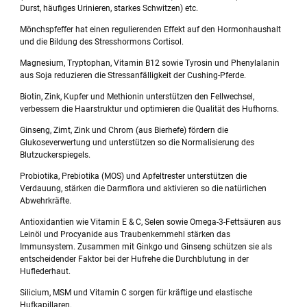
Durst, häufiges Urinieren, starkes Schwitzen) etc.
Mönchspfeffer hat einen regulierenden Effekt auf den Hormonhaushalt
und die Bildung des Stresshormons Cortisol.
Magnesium, Tryptophan, Vitamin B12 sowie Tyrosin und Phenylalanin
aus Soja reduzieren die Stressanfälligkeit der Cushing-Pferde.
Biotin, Zink, Kupfer und Methionin unterstützen den Fellwechsel,
verbessern die Haarstruktur und optimieren die Qualität des Hufhorns.
Ginseng, Zimt, Zink und Chrom (aus Bierhefe) fördern die
Glukoseverwertung und unterstützen so die Normalisierung des
Blutzuckerspiegels.
Probiotika, Prebiotika (MOS) und Apfeltrester unterstützen die
Verdauung, stärken die Darmflora und aktivieren so die natürlichen
Abwehrkräfte.
Antioxidantien wie Vitamin E & C, Selen sowie Omega-3-Fettsäuren aus
Leinöl und Procyanide aus Traubenkernmehl stärken das
Immunsystem. Zusammen mit Ginkgo und Ginseng schützen sie als
entscheidender Faktor bei der Hufrehe die Durchblutung in der
Huflederhaut.
Silicium, MSM und Vitamin C sorgen für kräftige und elastische
Hufkapillaren.