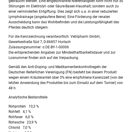
gebraucht werden. Eine eingeschränkte Nierentätigkeit führt nicht nur zu
Störungen im Elektrolyt- oder Säure-Basen-Haushalt, sondern auch zu
einer verminderten Entgiftung. Dies zeigt sich u.a. in einer reduzierten
Lymphdrainage (angelaufene Beine). Eine Förderung der renalen
Ausscheidung kann das Wohlbefinden und die Leistungsfähigkeit des
Pferdes deutlich steigern.
Für die Kennzeichnung verantwortlich: Vetripharm GmbH,
Gewerbestraße Süd 7, D-86857 Hurlach
Zulassungsnummer: α DE-BY-1-00006
Die entsprechenden Angaben zur Mindesthaltbarkeitsdauer und zur
Losnummer finden sich auf der Verpackung.
Gemäß den Anti-Doping- und Medikamentenkontrollregeln der
Deutschen Reiterlichen Vereinigung (FN) besteht bei diesem Produkt
wegen einem Kräuteranteil über 3% eine empfohlene Karenzzeit (von der
letzten Anwendung des Produktes bis zum Einsatz auf dem Turnier) von
48 h.
Analytische Bestandteile
Rohprotein 10,3 %
Rohfett 4,1 %
Rohfaser 6,0 %
Rohasche 23,9 %
Chlorid 7,0 %