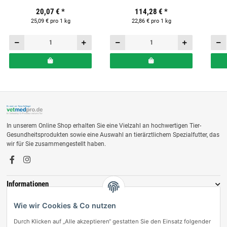
Pferde
Ergänzungsfuttermittel für
20,07 €
*
114,28 €
*
Pferde
25,09 € pro 1 kg
22,86 € pro 1 kg
In unserem Online Shop erhalten Sie eine Vielzahl an hochwertigen Tier-
Gesundheitsprodukten sowie eine Auswahl an tierärztlichem Spezialfutter, das
wir für Sie zusammengestellt haben.
Informationen
Zahlungsmöglichkeiten
Wie wir Cookies & Co nutzen
Durch Klicken auf „Alle akzeptieren“ gestatten Sie den Einsatz folgender