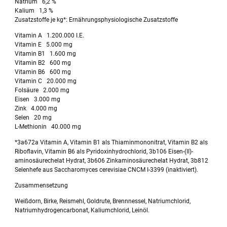
Natrium 6,2 %
Kalium 1,3 %
Zusatzstoffe je kg*: Ernährungsphysiologische Zusatzstoffe
Vitamin A 1.200.000 I.E.
Vitamin E 5.000 mg
Vitamin B1 1.600 mg
Vitamin B2 600 mg
Vitamin B6 600 mg
Vitamin C 20.000 mg
Folsäure 2.000 mg
Eisen 3.000 mg
Zink 4.000 mg
Selen 20 mg
L-Methionin 40.000 mg
*3a672a Vitamin A, Vitamin B1 als Thiaminmononitrat, Vitamin B2 als
Riboflavin, Vitamin B6 als Pyridoxinhydrochlorid, 3b106 Eisen-(II)-
aminosäurechelat Hydrat, 3b606 Zinkaminosäurechelat Hydrat, 3b812
Selenhefe aus Saccharomyces cerevisiae CNCM I-3399 (inaktiviert).
Zusammensetzung
Weißdorn, Birke, Reismehl, Goldrute, Brennnessel, Natriumchlorid,
Natriumhydrogencarbonat, Kaliumchlorid, Leinöl.