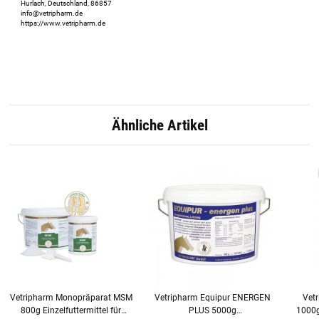
Hurlach, Deutschland, 86857
info@vetripharm.de
https://www.vetripharm.de
Ähnliche Artikel
Vetripharm Monopräparat MSM
Vetripharm Equipur ENERGEN
Vet
800g Einzelfuttermittel für
PLUS 5000g
1000g