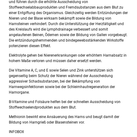
und führen durch die erhöhte Ausscheidung von
Stoffwechselabbauprodukten und Fremdsubstanzen aus dem Blut zu
einer Entgiftung des Organismus. Gleichzeitig werden Entzündungen der
Nieren und der Blase wirksam bekämpft sowie die Bildung von
Harnsteinen verhindert. Durch die Unterstützung der Herztätigkeit und
des Kreislaufs wird die Lymphdrainage verbessert und somit
angelaufenen Beinen, Ödemen sowie der Bildung von Gallen vorgebeugt.
Die entzündungshemmenden und bindegewebsstärkenden Wirkstoffe
potenzieren diesen Effekt.
Elektrolyte gehen bei Nierenerkrankungen oder erhöhtem Harnabsatz in
hohem Maße verloren und müssen daher ersetzt werden.
Die Vitamine A, C, und E sowie Selen und Zink unterstützen sich
gegenseitig beim Schutz der Nieren während der Ausscheidung
aggressiver Schadsubstanzen, bei der Bekämpfung von
Harnwegsinfektionen sowie bei der Schleimhautregeneration der
Harnorgane.
B-Vitamine und Folsäure helfen bei der schnellen Ausscheidung von
Stoffwechselendprodukten aus dem Blut.
Methionin bewirkt eine Ansäuerung des Harns und beugt damit der
Bildung von Harngrieß oder Blasensteinen vor.
INFOBOX