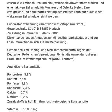
essenzielle Aminosäuren und Zink, welche die Abwehrkräfte stärken und
einen aktiven Zellschutz für Muskeln und Gelenke bieten. Eine
erfolgreiche und dauerhafte Leistung des Pferdes kann nur durch einen
wirksamen Zellschutz erreicht werden.
Für die Kennzeichnung verantwortlich: Vetripharm GmbH,
Gewerbestraße Süd 7, D-86857 Hurlach
Zulassungsnummer: α DE-BY-1-00006
Die entsprechenden Angaben zur Mindesthaltbarkeitsdauer und zur
Losnummer finden sich auf der Verpackung.
Gemäß den Anti-Doping- und Medikamentenkontrollregeln der
Deutschen Reiterlichen Vereinigung (FN) ist die Anwendung dieses
Produktes im Wettkampf erlaubt (ADMR-konform).
Analytische Bestandteile
Rohprotein 5,8 %
Rohfett 7,6 %
Rohfaser 1,9 %
Rohasche 7,3 %
Calcium 0,7 %
Natrium 0,2 %
Zusatzstoffe je kg*: Ernährungsphysiologische Zusatzstoffe
Vitamin E 60.000 mg