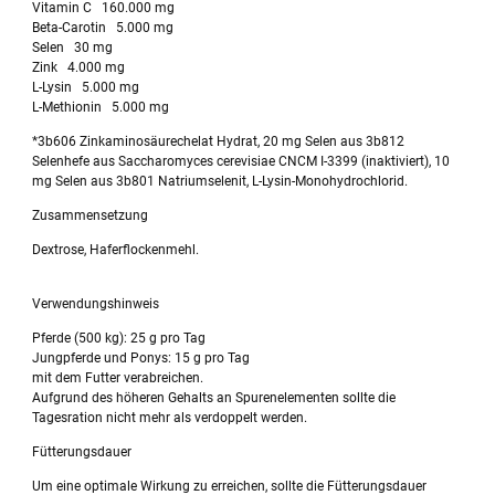
Vitamin C 160.000 mg
Beta-Carotin 5.000 mg
Selen 30 mg
Zink 4.000 mg
L-Lysin 5.000 mg
L-Methionin 5.000 mg
*3b606 Zinkaminosäurechelat Hydrat, 20 mg Selen aus 3b812
Selenhefe aus Saccharomyces cerevisiae CNCM I-3399 (inaktiviert), 10
mg Selen aus 3b801 Natriumselenit, L-Lysin-Monohydrochlorid.
Zusammensetzung
Dextrose, Haferflockenmehl.
Verwendungshinweis
Pferde (500 kg): 25 g pro Tag
Jungpferde und Ponys: 15 g pro Tag
mit dem Futter verabreichen.
Aufgrund des höheren Gehalts an Spurenelementen sollte die
Tagesration nicht mehr als verdoppelt werden.
Fütterungsdauer
Um eine optimale Wirkung zu erreichen, sollte die Fütterungsdauer