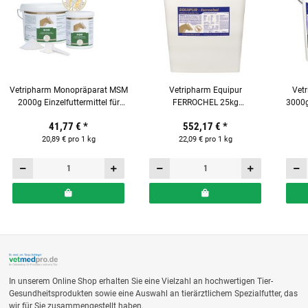
Vetripharm Monopräparat MSM
Vetripharm Equipur
Vet
2000g Einzelfuttermittel für
FERROCHEL 25kg
3000g
Pferde
Ergänzungsfuttermittel für
41,77 €
*
552,17 €
*
Pferde
20,89 € pro 1 kg
22,09 € pro 1 kg
In unserem Online Shop erhalten Sie eine Vielzahl an hochwertigen Tier-
Gesundheitsprodukten sowie eine Auswahl an tierärztlichem Spezialfutter, das
wir für Sie zusammengestellt haben.