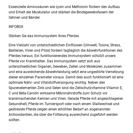
Essenzielle Aminosäuren wie Lysin und Methionin fördern den Aufbau
und Erhalt der Muskulatur und stärken die Bindegewebsfasern der
Sehnen und Bänder.
INFOBOX
Stärken Sie das Immunsystem Ihres Pferdes
Eine Vielzahl von unterschiedlichen Einflüssen (Umwelt, Toxine, Stress,
Bakterien, Viren und Pilze) fordern tagtäglich die Abwehrfunktionen des
Pferdes heraus. Ein funktionierendes Immunsystem schützt unsere
Pferde vor Krankheiten. Das Immunsystem setzt sich aus
unterschiedlichen Organen, Geweben, Zellen und Molekülen zusammen
und eine ausreichende Abwehrleistung setzt eine ungestörte Vernetzung
dieser einzelnen Parameter voraus. Damit dies auch funktioniert ist eine
optimale Nähr- und Vitalstoffversorgung wichtig. Neben den
Spurenelementen Zink und Selen sind die Zellschutzvitamine Vitamin E,
C und Beta-Carotin wirksame Mikronährstoffe zum Schutz vor
krankmachenden Keimen und Viren. Gerade Pferde mit angeschlagener
Gesundheit, Pferde im Turniersport oder nach einem Stallwechsel und
gestresste Pferde zeigen einen erhöhten Bedarf an sogenannten
Antioxidantien, die über die Fütterung ausreichend zugeführt werden
sollten.