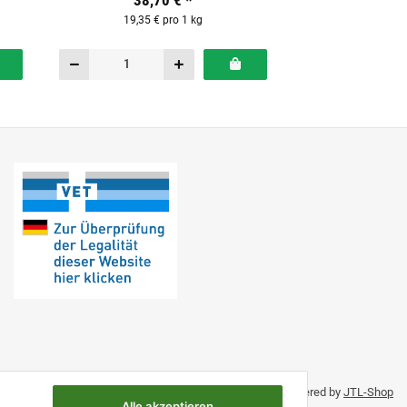
38,70 €
*
19,35 € pro 1 kg
Umsetzung durch Themeart
• Powered by
JTL-Shop
Alle akzeptieren