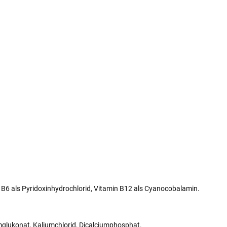
n B6 als Pyridoxinhydrochlorid, Vitamin B12 als Cyanocobalamin.
glukonat, Kaliumchlorid, Dicalciumphosphat.