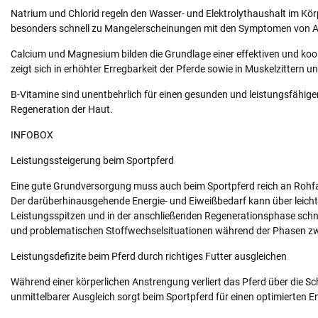
Natrium und Chlorid regeln den Wasser- und Elektrolythaushalt im K
besonders schnell zu Mangelerscheinungen mit den Symptomen von Ap
Calcium und Magnesium bilden die Grundlage einer effektiven und koor
zeigt sich in erhöhter Erregbarkeit der Pferde sowie in Muskelzittern
B-Vitamine sind unentbehrlich für einen gesunden und leistungsfähigen
Regeneration der Haut.
INFOBOX
Leistungssteigerung beim Sportpferd
Eine gute Grundversorgung muss auch beim Sportpferd reich an Rohfaser
Der darüberhinausgehende Energie- und Eiweißbedarf kann über leicht 
Leistungsspitzen und in der anschließenden Regenerationsphase schne
und problematischen Stoffwechselsituationen während der Phasen zwi
Leistungsdefizite beim Pferd durch richtiges Futter ausgleichen
Während einer körperlichen Anstrengung verliert das Pferd über die S
unmittelbarer Ausgleich sorgt beim Sportpferd für einen optimierten 