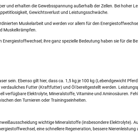
örper und erhalten die Gewebsspannung außerhalb der Zellen. Bei hoher
petitlosigkeit, Gewichtsverlust und Leistungsschwäche.
dinierten Muskelarbeit und werden vor allem für den Energiestoffwechsel
 und Muskelkrämpfen.
 Energiestoffwechsel; ihre ganz spezielle Bedeutung haben sie für die Be
 sein. Ebenso gilt hier, dass ca. 1,5 kg je 100 kg (Lebendgewicht Pferd
verdauliches Futter (Kraftfutter) und Öl bereitgestellt werden. Leistung
ll verfügbare Elektrolyte, Mineralstoffe, Vitamine und Aminosäuren. Fe
schen den Turnieren oder Trainingseinheiten.
chweißausscheidung wichtige Mineralstoffe (insbesondere Elektrolyte). A
Energiestoffwechsel, eine schnellere Regeneration, bessere Nierenleistun