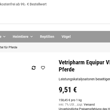
ostenfrei ab 99,- € Bestellwert
e
Heimtiere
Reptilien
Vögel
el für Pferde
Vetripharm Equipur V
Pferde
Leistungskatalysatoren beseitigen
9,51 €
158,45 € pro 1 kg
inkl. 7% USt. , zzgl.
Versand
Unverbindliche Preisempfehlung des He