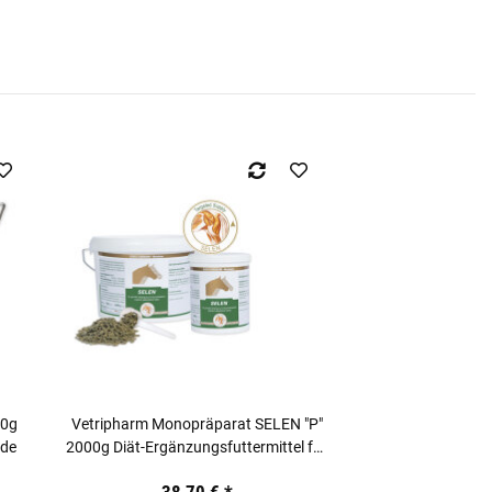
00g
Vetripharm Monopräparat SELEN "P"
rde
2000g Diät-Ergänzungsfuttermittel für
Pferde