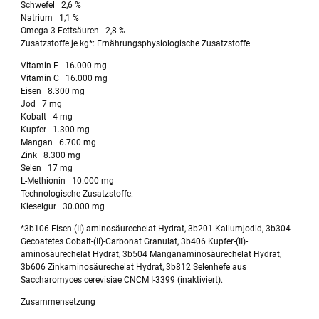
Schwefel 2,6 %
Natrium 1,1 %
Omega-3-Fettsäuren 2,8 %
Zusatzstoffe je kg*: Ernährungsphysiologische Zusatzstoffe
Vitamin E 16.000 mg
Vitamin C 16.000 mg
Eisen 8.300 mg
Jod 7 mg
Kobalt 4 mg
Kupfer 1.300 mg
Mangan 6.700 mg
Zink 8.300 mg
Selen 17 mg
L-Methionin 10.000 mg
Technologische Zusatzstoffe:
Kieselgur 30.000 mg
*3b106 Eisen-(II)-aminosäurechelat Hydrat, 3b201 Kaliumjodid, 3b304
Gecoatetes Cobalt-(II)-Carbonat Granulat, 3b406 Kupfer-(II)-
aminosäurechelat Hydrat, 3b504 Manganaminosäurechelat Hydrat,
3b606 Zinkaminosäurechelat Hydrat, 3b812 Selenhefe aus
Saccharomyces cerevisiae CNCM I-3399 (inaktiviert).
Zusammensetzung