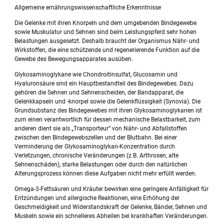
Allgemeine ernährungswissenschaftliche Erkenntnisse
Die Gelenke mit ihren Knorpeln und dem umgebenden Bindegewebe
sowie Muskulatur und Sehnen sind beim Leistungspferd sehr hohen
Belastungen ausgesetzt. Deshalb braucht der Organismus Nähr- und
Wirkstoffen, die eine schützende und regenerierende Funktion auf die
Gewebe des Bewegungsapparates ausüben.
Glykosaminoglykane wie Chondroitinsulfat, Glucosamin und
Hyaluronsäure sind ein Hauptbestandteil des Bindegewebes. Dazu
gehören die Sehnen und Sehnenscheiden, der Bandapparat, die
Gelenkkapseln und -knorpel sowie die Gelenkflüssigkeit (Synovia). Die
Grundsubstanz des Bindegewebes mit ihren Glykosaminoglykanen ist
zum einen verantwortlich für dessen mechanische Belastbarkeit, zum
anderen dient sie als „Transporteur“ von Nähr- und Abfallstoffen
zwischen den Bindegewebszellen und der Blutbahn. Bei einer
Verminderung der Glykosaminoglykan-Konzentration durch
Verletzungen, chronische Veränderungen (z.B. Arthrosen, alte
Sehnenschäden), starke Belastungen oder durch den natürlichen
Alterungsprozess können diese Aufgaben nicht mehr erfüllt werden.
Omega-3-Fettsäuren und Kräuter bewirken eine geringere Anfälligkeit für
Entzündungen und allergische Reaktionen, eine Erhöhung der
Geschmeidigkeit und Widerstandskraft der Gelenke, Bänder, Sehnen und
Muskeln sowie ein schnelleres Abheilen bei krankhaften Veränderungen.