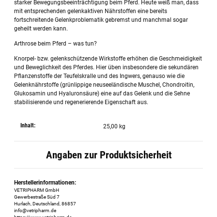
starker Bewegungsbeeinträchtigung beim Pferd. Heute weiß man, dass
mit entsprechenden gelenkaktiven Nährstoffen eine bereits
fortschreitende Gelenkproblematik gebremst und manchmal sogar
geheilt werden kann.
Arthrose beim Pferd – was tun?
Knorpel- bzw. gelenkschützende Wirkstoffe erhöhen die Geschmeidigkeit
und Beweglichkeit des Pferdes. Hier üben insbesondere die sekundären
Pflanzenstoffe der Teufelskralle und des Ingwers, genauso wie die
Gelenknährstoffe (grünlippige neuseeländische Muschel, Chondroitin,
Glukosamin und Hyaluronsäure) eine auf das Gelenk und die Sehne
stabilisierende und regenerierende Eigenschaft aus.
Inhalt:
25,00 kg
Angaben zur Produktsicherheit
Herstellerinformationen:
VETRIPHARM GmbH
Gewerbestraße Süd 7
Hurlach, Deutschland, 86857
info@vetripharm.de