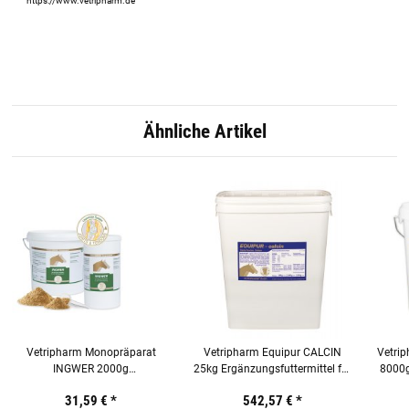
https://www.vetripharm.de
Ähnliche Artikel
Vetripharm Monopräparat
Vetripharm Equipur CALCIN
Vetri
INGWER 2000g
25kg Ergänzungsfuttermittel für
8000g
Ergänzungsfuttermittel für
Pferde
31,59 €
*
542,57 €
*
Pferde