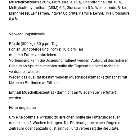
Muschelkonzentrat 20 %, Teufelskralle 15 %, Chondroitinsulfat 10 %,
Methylsulfonylmethan (MSM) 6 %, Glucosamin 5 %, Weidenrinde, Birke,
Brennnessel, Leinsamen, Ingwer, Goldrute, Kamille, Leinöl, Hyaluronsäure
0,4 %.
Verwendungshinweis
Pferde (500 kg): 30 g pro Tag
Fohlen, Jungpferde und Ponys: 10 g pro Tag
mit dem Futter verabreichen.
Vorbeugend kann die Dosierung halbiert werden. Aufgrund des höheren
Gehalts an Spurenelementen sollte die Tagesration nicht mehr als
verdoppelt werden.
Wegen des qualitätsbestimmenden Muschelgeschmacks zunächst mit
kleineren Portionen anfüttern!
Enthält Muschelkonzentrat - darf nicht an Wiederkäuer verfüttert
werden.
Fütterungsdauer
Um eine optimale Wirkung zu erreichen, sollte die Fütterungsdauer
mindestens 3 Wochen betragen. Die Fütterung über einen längeren
Zeitraum oder ganzjährig ist sinnvoll und verbessert die Resultate.