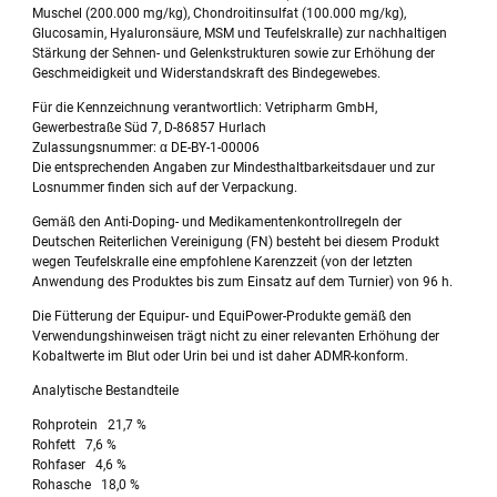
Muschel (200.000 mg/kg), Chondroitinsulfat (100.000 mg/kg),
Glucosamin, Hyaluronsäure, MSM und Teufelskralle) zur nachhaltigen
Stärkung der Sehnen- und Gelenkstrukturen sowie zur Erhöhung der
Geschmeidigkeit und Widerstandskraft des Bindegewebes.
Für die Kennzeichnung verantwortlich: Vetripharm GmbH,
Gewerbestraße Süd 7, D-86857 Hurlach
Zulassungsnummer: α DE-BY-1-00006
Die entsprechenden Angaben zur Mindesthaltbarkeitsdauer und zur
Losnummer finden sich auf der Verpackung.
Gemäß den Anti-Doping- und Medikamentenkontrollregeln der
Deutschen Reiterlichen Vereinigung (FN) besteht bei diesem Produkt
wegen Teufelskralle eine empfohlene Karenzzeit (von der letzten
Anwendung des Produktes bis zum Einsatz auf dem Turnier) von 96 h.
Die Fütterung der Equipur- und EquiPower-Produkte gemäß den
Verwendungshinweisen trägt nicht zu einer relevanten Erhöhung der
Kobaltwerte im Blut oder Urin bei und ist daher ADMR-konform.
Analytische Bestandteile
Rohprotein 21,7 %
Rohfett 7,6 %
Rohfaser 4,6 %
Rohasche 18,0 %