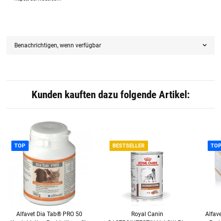
Benachrichtigen, wenn verfügbar
Kunden kauften dazu folgende Artikel:
TOP
BESTSELLER
TO
Alfavet Dia Tab® PRO 50
Royal Canin
Alfav