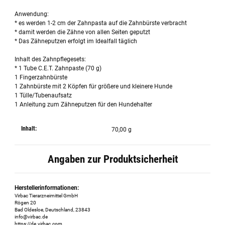
Anwendung:
* es werden 1-2 cm der Zahnpasta auf die Zahnbürste verbracht
* damit werden die Zähne von allen Seiten geputzt
* Das Zähneputzen erfolgt im Idealfall täglich
Inhalt des Zahnpflegesets:
* 1 Tube C.E.T. Zahnpaste (70 g)
1 Fingerzahnbürste
1 Zahnbürste mit 2 Köpfen für größere und kleinere Hunde
1 Tülle/Tubenaufsatz
1 Anleitung zum Zähneputzen für den Hundehalter
Inhalt:
70,00 g
Angaben zur Produktsicherheit
Herstellerinformationen:
Virbac Tierarzneimittel GmbH
Rögen 20
Bad Oldesloe, Deutschland, 23843
info@virbac.de
https://de.virbac.com