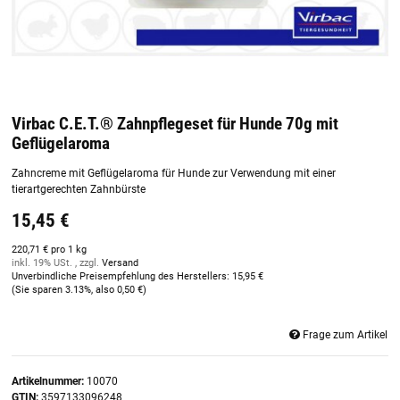
Virbac C.E.T.® Zahnpflegeset für Hunde 70g mit
Geflügelaroma
Zahncreme mit Geflügelaroma für Hunde zur Verwendung mit einer
tierartgerechten Zahnbürste
15,45 €
220,71 € pro 1 kg
inkl. 19% USt. , zzgl.
Versand
Unverbindliche Preisempfehlung des Herstellers
:
15,95 €
(Sie sparen
3.13%
, also
0,50 €
)
Frage zum Artikel
Artikelnummer:
10070
GTIN:
3597133096248