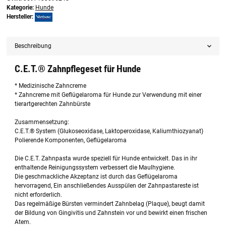
Kategorie:
Hunde
Hersteller:
Beschreibung
C.E.T.® Zahnpflegeset für Hunde
* Medizinische Zahncreme
* Zahncreme mit Geflügelaroma für Hunde zur Verwendung mit einer
tierartgerechten Zahnbürste
Zusammensetzung:
C.E.T.® System (Glukoseoxidase, Laktoperoxidase, Kaliumthiozyanat)
Polierende Komponenten, Geflügelaroma
Die C.E.T. Zahnpasta wurde speziell für Hunde entwickelt. Das in ihr
enthaltende Reinigungssystem verbessert die Maulhygiene.
Die geschmackliche Akzeptanz ist durch das Geflügelaroma
hervorragend, Ein anschließendes Ausspülen der Zahnpastareste ist
nicht erforderlich.
Das regelmäßige Bürsten vermindert Zahnbelag (Plaque), beugt damit
der Bildung von Gingivitis und Zahnstein vor und bewirkt einen frischen
Atem.