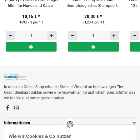
Virbac Epi- Otic® SIS Ohrreiniger
Virbac Sebolytic® 250ml
Virbac 
60ml für Hunde und Katzen
Dermatologisches Shampoo für
125m
Hunde und Katzen
10,15 €
*
20,30 €
*
169,17 € pro 1 l
81,20 € pro 1 l
In unserem Online Shop erhalten Sie eine Vielzahl an hochwertigen Tier-
Gesundheitsprodukten sowie eine Auswahl an tierärztlichem Spezialfutter, das
wir für Sie zusammengestellt haben.
Informationen
Zahlungsmöglichkeiten
Wie wir Cookies & Co nutzen